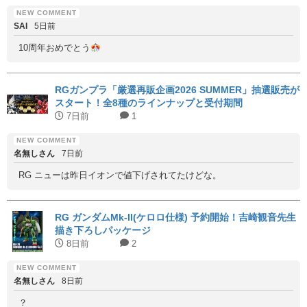
SAI
5日前
10周年おめでとう
RGガンプラ「厳選再販企画2026 SUMMER」抽選販売が
スタート！全8種のラインナップと受付期間
7日前
1
名無しさん
7日前
RG ニューは昨日イオンで値下げされてたけどな。
RG ガンダムMk-II(ケロロ仕様) 予約開始！吉崎観音先生
描き下ろしパッケージ
8日前
2
名無しさん
8日前
？