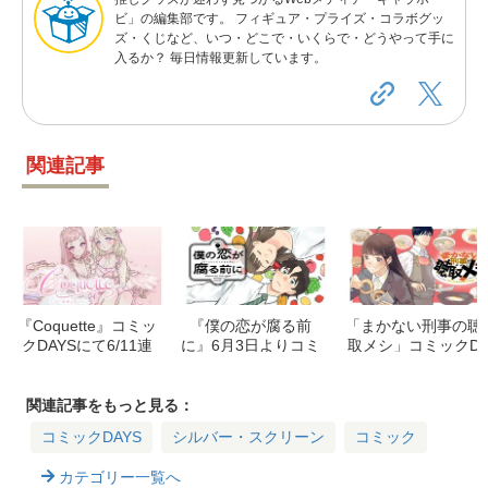
ビ」の編集部です。 フィギュア・プライズ・コラボグッ
ズ・くじなど、いつ・どこで・いくらで・どうやって手に
入るか？ 毎日情報更新しています。
関連記事
『Coquette』コミッ
『僕の恋が腐る前
「まかない刑事の聴
クDAYSにて6/11連
に』6月3日よりコミ
取メシ」コミックD
載開始！バレエ少女
ックDAYSで連載開
AYSで連載開始！5
たちのラブリーな日
始！考察男子の恋と
月10日より配信
常に注目
果物料理
関連記事をもっと見る：
コミックDAYS
シルバー・スクリーン
コミック
カテゴリー一覧へ