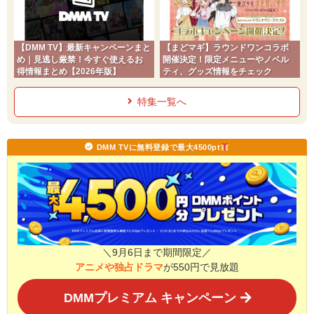
【DMM TV】最新キャンペーンまと
【まどマギ】ラウンドワンコラボ
め｜見逃し厳禁！今すぐ使えるお
開催決定！限定メニューやノベル
得情報まとめ【2026年版】
ティ、グッズ情報をチェック
特集一覧へ
DMM TVに無料登録で最大4500pt
＼9月6日まで期間限定／
アニメや独占ドラマ
が550円で見放題
DMMプレミアム キャンペーン