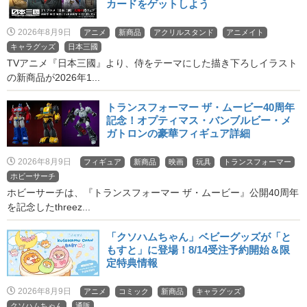
カードをゲットしよう
2026年8月9日
アニメ
新商品
アクリルスタンド
アニメイト
キャラグッズ
日本三國
TVアニメ『日本三國』より、侍をテーマにした描き下ろしイラスト
の新商品が2026年1...
トランスフォーマー ザ・ムービー40周年
記念！オプティマス・バンブルビー・メ
ガトロンの豪華フィギュア詳細
2026年8月9日
フィギュア
新商品
映画
玩具
トランスフォーマー
ホビーサーチ
ホビーサーチは、『トランスフォーマー ザ・ムービー』公開40周年
を記念したthreez...
「クソハムちゃん」ベビーグッズが「と
もすと」に登場！8/14受注予約開始＆限
定特典情報
2026年8月9日
アニメ
コミック
新商品
キャラグッズ
クソハムちゃん
通販