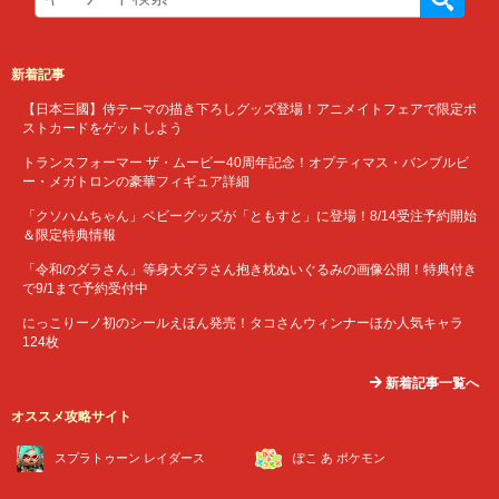
新着記事
【日本三國】侍テーマの描き下ろしグッズ登場！アニメイトフェアで限定ポ
ストカードをゲットしよう
トランスフォーマー ザ・ムービー40周年記念！オプティマス・バンブルビ
ー・メガトロンの豪華フィギュア詳細
「クソハムちゃん」ベビーグッズが「ともすと」に登場！8/14受注予約開始
＆限定特典情報
「令和のダラさん」等身大ダラさん抱き枕ぬいぐるみの画像公開！特典付き
で9/1まで予約受付中
にっこりーノ初のシールえほん発売！タコさんウィンナーほか人気キャラ
124枚
新着記事一覧へ
オススメ攻略サイト
スプラトゥーン レイダース
ぽこ あ ポケモン