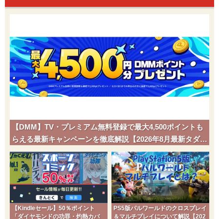
【DMM】TV・プレミアム無料登録で最大4,500ポイントも
らえる最新キャンペーンを徹底解説【2026年8月最新タダポ
チ】
【Kindleセール】50％ポイント
PS5版パルワールドのクロスプレイ
「ダイヤモンドの功罪・灼熱カバ
＆マルチプレイについて解説【202