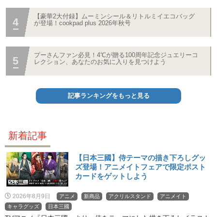
【豪華2大付録】ムーミンシール＆リトルミイエコバッグ
が登場！cookpad plus 2026年秋号
プーさんファン必見！4℃が贈る100周年記念ジュエリーコ
レクション、あなたのお気に入りを見つけよう
記事ランキングをもっと見る
新着記事
【日本三國】侍テーマの描き下ろしグッ
ズ登場！アニメイトフェアで限定ポスト
カードをゲットしよう
2026年8月9日
アニメ
新商品
アクリルスタンド
アニメイト
キャラグッズ
日本三國