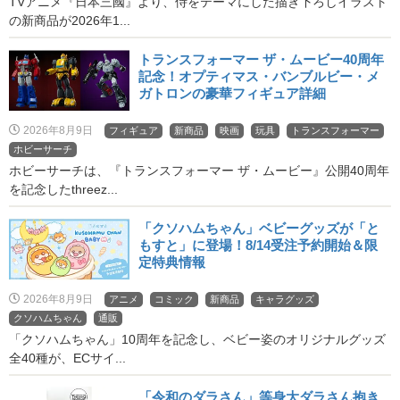
TVアニメ『日本三國』より、侍をテーマにした描き下ろしイラスト
の新商品が2026年1...
トランスフォーマー ザ・ムービー40周年
記念！オプティマス・バンブルビー・メ
ガトロンの豪華フィギュア詳細
2026年8月9日
フィギュア
新商品
映画
玩具
トランスフォーマー
ホビーサーチ
ホビーサーチは、『トランスフォーマー ザ・ムービー』公開40周年
を記念したthreez...
「クソハムちゃん」ベビーグッズが「と
もすと」に登場！8/14受注予約開始＆限
定特典情報
2026年8月9日
アニメ
コミック
新商品
キャラグッズ
クソハムちゃん
通販
「クソハムちゃん」10周年を記念し、ベビー姿のオリジナルグッズ
全40種が、ECサイ...
「令和のダラさん」等身大ダラさん抱き