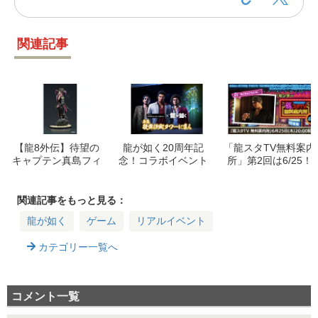
関連記事
【龍8外伝】待望の
龍が如く20周年記
「龍スタTV無料案内
キャプテン真島フィ
念！コラボイベント
所」第2回は6/25！
ギュアが登場！DIG
「東急歌舞伎町タワ
新作グッズ情報とフ
STAシリーズ詳細
ーに集え」開催！限
ァンが選ぶ桐生一馬
定グッズやARも
の瞬間
関連記事をもっと見る：
龍が如く
ゲーム
リアルイベント
カテゴリー一覧へ
コメント一覧