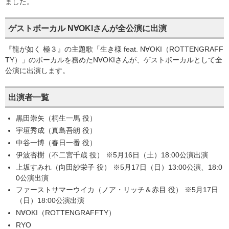
ました。
ゲストボーカル N∀OKIさんが全公演に出演
『龍が如く 極３』の主題歌「生き様 feat. N∀OKI（ROTTENGRAFF
TY）」のボーカルを務めたN∀OKIさんが、ゲストボーカルとして全
公演に出演します。
出演者一覧
黒田崇矢（桐生一馬 役）
宇垣秀成（真島吾朗 役）
中谷一博（春日一番 役）
伊波杏樹（不二宮千歳 役） ※5月16日（土）18:00公演出演
上坂すみれ（向田紗栄子 役） ※5月17日（日）13:00公演、18:0
0公演出演
ファーストサマーウイカ（ノア・リッチ＆赤目 役） ※5月17日
（日）18:00公演出演
N∀OKI（ROTTENGRAFFTY）
RYO