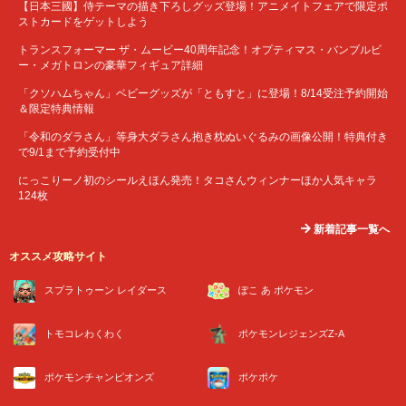
【日本三國】侍テーマの描き下ろしグッズ登場！アニメイトフェアで限定ポ
ストカードをゲットしよう
トランスフォーマー ザ・ムービー40周年記念！オプティマス・バンブルビ
ー・メガトロンの豪華フィギュア詳細
「クソハムちゃん」ベビーグッズが「ともすと」に登場！8/14受注予約開始
＆限定特典情報
「令和のダラさん」等身大ダラさん抱き枕ぬいぐるみの画像公開！特典付き
で9/1まで予約受付中
にっこりーノ初のシールえほん発売！タコさんウィンナーほか人気キャラ
124枚
新着記事一覧へ
オススメ攻略サイト
スプラトゥーン レイダース
ぽこ あ ポケモン
トモコレわくわく
ポケモンレジェンズZ-A
ポケモンチャンピオンズ
ポケポケ