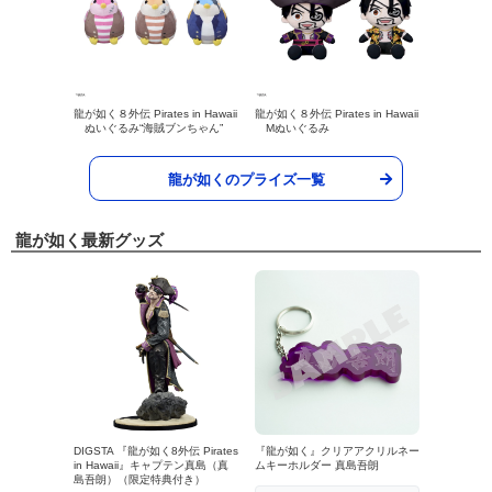
龍が如く８外伝 Pirates in Hawaii
龍が如く８外伝 Pirates in Hawaii
ぬいぐるみ“海賊ブンちゃん”
Mぬいぐるみ
龍が如くのプライズ一覧
龍が如く最新グッズ
DIGSTA 『龍が如く8外伝 Pirates
『龍が如く』クリアアクリルネー
in Hawaii』キャプテン真島（真
ムキーホルダー 真島吾朗
島吾朗）（限定特典付き）