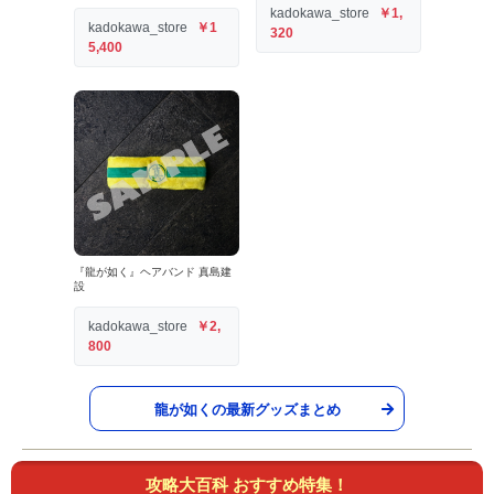
kadokawa_store
￥1,
kadokawa_store
￥1
320
5,400
『龍が如く』ヘアバンド 真島建
設
kadokawa_store
￥2,
800
龍が如くの最新グッズまとめ
攻略大百科 おすすめ特集！