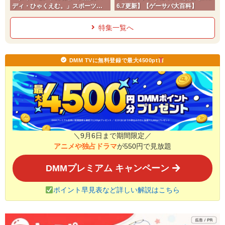
ディ・ひゃくえむ。」スポーツコ
6.7更新】【ゲーサバ大百科】
ミック
特集一覧へ
DMM TVに無料登録で最大4500pt
＼9月6日まで期間限定／
アニメや独占ドラマ
が550円で見放題
DMMプレミアム キャンペーン
ポイント早見表など詳しい解説はこちら