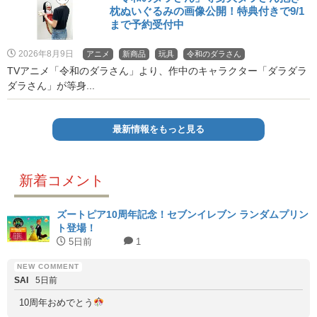
枕ぬいぐるみの画像公開！特典付きで9/1
まで予約受付中
2026年8月9日
アニメ
新商品
玩具
令和のダラさん
TVアニメ「令和のダラさん」より、作中のキャラクター「ダラダラ
ダラさん」が等身...
最新情報をもっと見る
新着コメント
ズートピア10周年記念！セブンイレブン ランダムプリン
ト登場！
5日前
1
SAI
5日前
10周年おめでとう