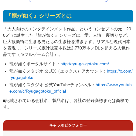
『龍が如く』シリーズとは
「大人向けのエンタテインメント作品」というコンセプトの元、20
05年に誕生した『龍が如く』シリーズは、愛、人情、裏切りなど、
巨大歓楽街に生きる男たちの生き様を描きます。リアルな現代日本
を表現し、シリーズ累計販売本数は2,770万本／DLを超える人気作
品です（※フルゲーム合計）。
龍が如くポータルサイト：
http://ryu-ga-gotoku.com/
龍が如くスタジオ 公式X（エックス）アカウント：
https://x.com/
ryugagotoku
龍が如くスタジオ 公式YouTubeチャンネル：
https://www.youtub
e.com/c/Ryugagotoku_official
■記載されている会社名、製品名は、各社の登録商標または商標で
す。
キャラホビをフォロー