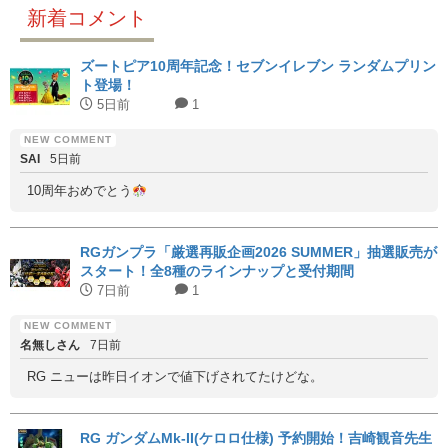
新着コメント
ズートピア10周年記念！セブンイレブン ランダムプリン
ト登場！
5日前
1
SAI
5日前
10周年おめでとう
RGガンプラ「厳選再販企画2026 SUMMER」抽選販売が
スタート！全8種のラインナップと受付期間
7日前
1
名無しさん
7日前
RG ニューは昨日イオンで値下げされてたけどな。
RG ガンダムMk-II(ケロロ仕様) 予約開始！吉崎観音先生