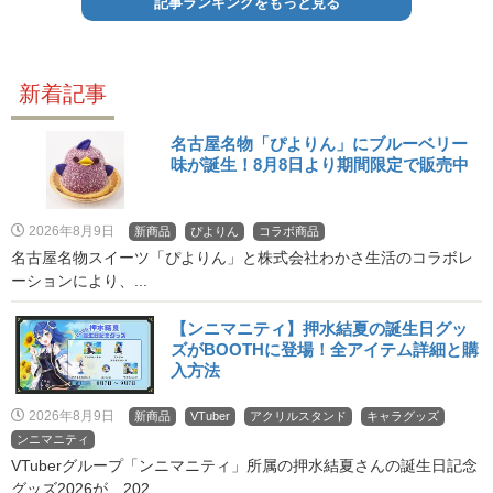
記事ランキングをもっと見る
新着記事
名古屋名物「ぴよりん」にブルーベリー
味が誕生！8月8日より期間限定で販売中
2026年8月9日
新商品
ぴよりん
コラボ商品
名古屋名物スイーツ「ぴよりん」と株式会社わかさ生活のコラボレ
ーションにより、...
【ンニマニティ】押水結夏の誕生日グッ
ズがBOOTHに登場！全アイテム詳細と購
入方法
2026年8月9日
新商品
VTuber
アクリルスタンド
キャラグッズ
ンニマニティ
VTuberグループ「ンニマニティ」所属の押水結夏さんの誕生日記念
グッズ2026が、202...