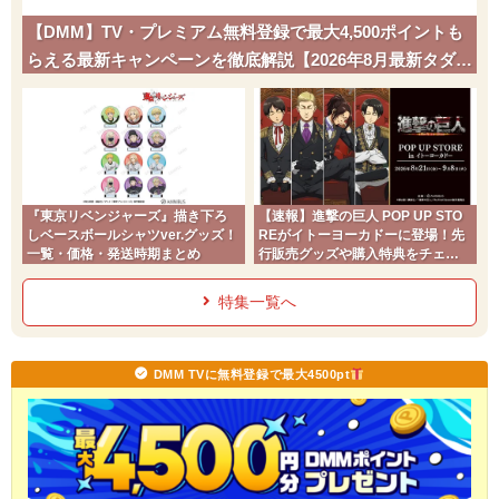
【DMM】TV・プレミアム無料登録で最大4,500ポイントも
らえる最新キャンペーンを徹底解説【2026年8月最新タダポ
チ】
『東京リベンジャーズ』描き下ろ
【速報】進撃の巨人 POP UP STO
しベースボールシャツver.グッズ！
REがイトーヨーカドーに登場！先
一覧・価格・発送時期まとめ
行販売グッズや購入特典をチェッ
ク
特集一覧へ
DMM TVに無料登録で最大4500pt