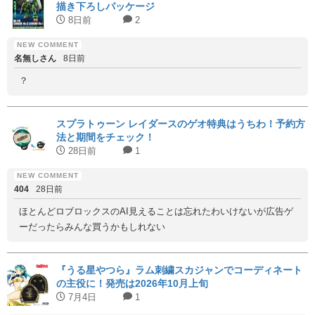
描き下ろしパッケージ
8日前
2
名無しさん
8日前
？
スプラトゥーン レイダースのゲオ特典はうちわ！予約方
法と期間をチェック！
28日前
1
404
28日前
ほとんどロブロックスのAI見えることは忘れたわいけないが広告ゲ
ーだったらみんな買うかもしれない
『うる星やつら』ラム刺繍スカジャンでコーディネート
の主役に！発売は2026年10月上旬
7月4日
1