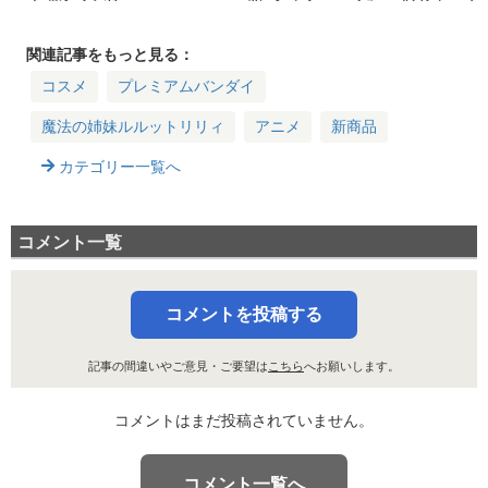
CT-Gに登場！本日
5種登場！発売日・
ブリザードソルベエ
よりプレミアムバン
価格・デザイン
ゴチゾウの魅力：プ
ダイで先行予約開始
レミアムバンダイで
関連記事をもっと見る：
限定販売
コスメ
プレミアムバンダイ
魔法の姉妹ルルットリリィ
アニメ
新商品
カテゴリー一覧へ
コメント一覧
コメントを投稿する
記事の間違いやご意見・ご要望は
こちら
へお願いします。
コメントはまだ投稿されていません。
コメント一覧へ