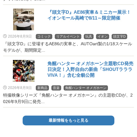
『頭文字D』AE86実車＆ミニカー展示！
イオンモール高崎で8/11～限定開催
2026年8月9日
コミック
リアルイベント
玩具
イオン
頭文字D
『頭文字D』に登場するAE86の実車と、AUTOart製の1/18スケール
モデルが、期間限定...
角醒ハンター オメガホーン主題歌CD発売
日決定！入野自由の新曲「SHOUTラララ
VIVA！」含む全貌公開
2026年8月9日
新商品
音楽
角醒ハンター オメガホーン
特撮映像シリーズ『角醒ハンター オメガホーン』の主題歌CDが、2
026年9月9日に発売...
最新情報をもっと見る