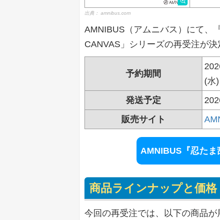
出典：
amnibus.com
AMNIBUS（アムニバス）にて、
CANVAS」シリーズの再受注が
20
予約期間
(水)
発送予定
20
販売サイト
AM
AMNIBUS『忍
商品ラインナップと価格
今回の再受注では、以下の商品が