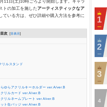
年5月11日(土)10時ごろより開始します。キャラ
ストの加工を施した
アーティスティックなア
している方は、ぜひ詳細や購入方法を参考に
目次
[
非表示
]
Gアクリルスタンド
ゆらゆらアクリルキーホルダー ver.A/ver.B
リルカード ver.A/ver.B
クリルネームプレート ver.A/ver.B
ト缶バッジ ver.A/ver.B