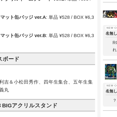
 マット缶バッジ ver.A
: 単品 ¥528 / BOX ¥6,3
名無
 マット缶バッジ ver.B
: 単品 ¥528 / BOX ¥6,3
R
れ
バスボード
利吉＆小松田秀作、四年生集合、五年生集
義丸
名無
？
ツ付きBIGアクリルスタンド