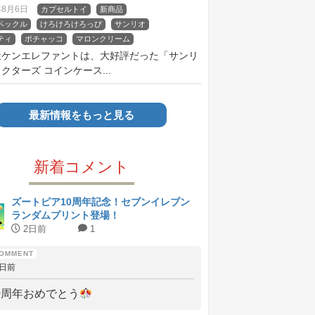
魅力を徹底紹介
年8月6日
カプセルトイ
新商品
ペックル
けろけろけろっぴ
サンリオ
ティ
ポチャッコ
マロンクリーム
社ケンエレファントは、大好評だった「サンリ
クターズ コインケース...
最新情報をもっと見る
新着コメント
ズートピア10周年記念！セブンイレブン
ランダムプリント登場！
2日前
1
2日前
0周年おめでとう