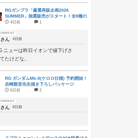
RGガンプラ「厳選再販企画2026
SUMMER」抽選販売がスタート！全8種の
ラインナップと受付期間
4日前
1
しさん
4日前
G ニューは昨日イオンで値下げさ
てたけどな。
RG ガンダムMk-II(ケロロ仕様) 予約開始！
吉崎観音先生描き下ろしパッケージ
6日前
2
しさん
6日前