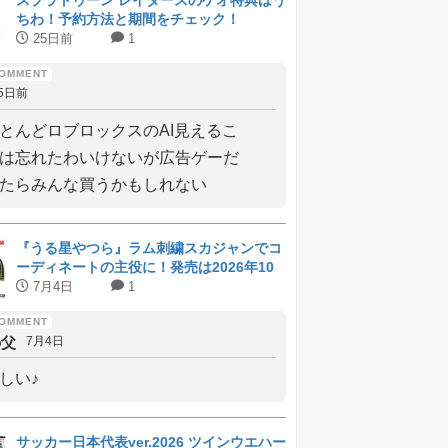
スプラトゥーン レイダースのゲオ特典はう
ちわ！予約方法と期間をチェック！
25日前
1
5日前
とんどロブロックスのAI見えるこ
は忘れたわいけないが広告ゲーだ
たらみんな買うかもしれない
『うる星やつら』ラム刺繍スカジャンでコ
ーディネートの主役に！発売は2026年10
月上旬
7月4日
1
の父
7月4日
しい♪
サッカー日本代表ver.2026 ツインウエハー