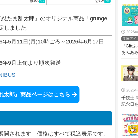
『忍たま乱太郎』のオリジナル商品「grunge
決定しました。
2026
学園アイ
26年5月11日(月)10時ごろ～2026年6月17日
『Gif
あみあみ
26年9月上旬より順次発送
NIBUS
2026
たま乱太郎』商品ページはこちら
千銃士:
記念日を祝う
展開されます。価格はすべて税込表示です。