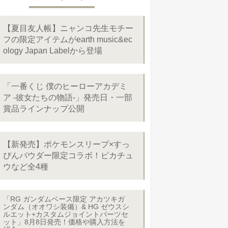
【夏目友人帳】ニャンコ先生モチー
フの限定アイテムがearth music&ec
ology Japan Labelから登場
「一番くじ 僕のヒーローアカデミ
ア -彼女たちの物語-」発売日・一部
賞品ラインナップ公開
【新発売】ポケモンスリープ×すっ
ぴんパウダー限定コラボ！ピカチュ
ウなど全4種
「RG ガンダムベース限定 アカツキガ
ンダム（オオワシ装備）& HG ゼウスシ
ルエット+カスタムジョイントパーツセ
ット」8月8日発売！価格や購入方法を