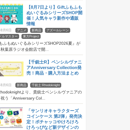
【8月7日より】Giftふもふも
ぬいぐるみシリーズSHOP開
催！人気キャラ新作や通販
情報
年8月6日
アニメ
新商品
アズールレーン
ドルマスター
東方Project
tふもふもぬいぐるみシリーズSHOP2026夏』が
秋葉原ラジオ会館店で開...
【千銃士R】ペンシルヴァニ
アAnniversary Collection発
売！商品・購入方法まとめ
年8月6日
新商品
千銃士:Rhodoknight
Rhodoknightより、貴銃士ペンシルヴァニアの
「Anniversary Col...
「サンリオキャラクターズ
コインケース 第2弾」発売決
定！ポチャッコやけろけろ
けろっぴなど新デザインの