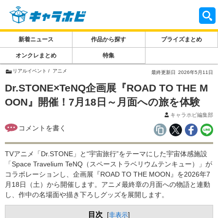
新着ニュース
作品から探す
プライズまとめ
オンクレまとめ
特集
リアルイベント
アニメ
最終更新日
2026年5月11日
Dr.STONE×TeNQ企画展『ROAD TO THE M
OON』開催！7月18日～月面への旅を体験
キャラホビ編集部
TVアニメ「Dr.STONE」と“宇宙旅行”をテーマにした宇宙体感施設
「Space Travelium TeNQ（スペーストラベリウムテンキュー）」が
コラボレーションし、企画展『ROAD TO THE MOON』を2026年7
月18日（土）から開催します。アニメ最終章の月面への物語と連動
し、作中の名場面や描き下ろしグッズを展開します。
目次
[
非表示
]