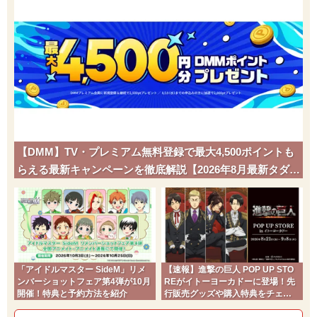
【DMM】TV・プレミアム無料登録で最大4,500ポイントも
らえる最新キャンペーンを徹底解説【2026年8月最新タダポ
チ】
「アイドルマスター SideM」リメ
【速報】進撃の巨人 POP UP STO
ンバーショットフェア第4弾が10月
REがイトーヨーカドーに登場！先
開催！特典と予約方法を紹介
行販売グッズや購入特典をチェッ
ク