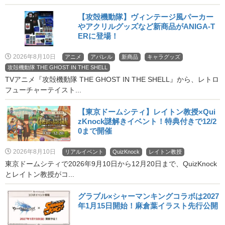
【攻殻機動隊】ヴィンテージ風パーカー
やアクリルグッズなど新商品がANIGA-T
ERに登場！
2026年8月10日
アニメ
アパレル
新商品
キャラグッズ
攻殻機動隊 THE GHOST IN THE SHELL
TVアニメ『攻殻機動隊 THE GHOST IN THE SHELL』から、レトロ
フューチャーテイスト...
【東京ドームシティ】レイトン教授×Qui
zKnock謎解きイベント！特典付きで12/2
0まで開催
2026年8月10日
リアルイベント
QuizKnock
レイトン教授
東京ドームシティで2026年9月10日から12月20日まで、QuizKnock
とレイトン教授がコ...
グラブル×シャーマンキングコラボは2027
年1月15日開始！麻倉葉イラスト先行公開