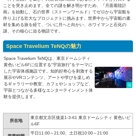
ことを突き止めます。全ての謎を解き明かすため、『月面着陸計
画』を始動し、石の世界（ストーンワールド）でゼロから宇宙船を
作り上げる壮大なプロジェクトに挑みます。世界中から宇宙船の素
材を集める旅を経て、ついに月へと向かい、ホワイマンと石化の
謎、その核心に迫る物語です。
Space Travelium TeNQの魅力
Space Travelium TeNQは、東京ドームシティ
黄色いビル6Fに位置する“宇宙旅行”をテーマに
した宇宙体感施設です。知的好奇心を刺激する
展示やVRコンテンツ、アートや学びを楽しめ
るギャラリーや教室、カフェやショップなど、
宇宙とつながる多様なエンターテインメント体
験を提供します。
東京都文京区後楽1-3-61 東京ドームシティ 黄色いビ
所在地
ル6F
平日11:00～21:00、土日祝10:00～21:00