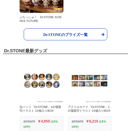
ぷちっしゅ！ Dr.STONE SCIE
NCE FUTURE
Dr.STONEのプライズ一覧
Dr.STONE最新グッズ
缶バッジ「Dr.STONE」42/場面
アクリルカード「Dr.STONE」2
写イラスト 10個入りBOX
2/場面写イラスト 10個入りBOX
amiami
￥4,950
amiami
￥6,210
(10%
(10%
OFF)
OFF)