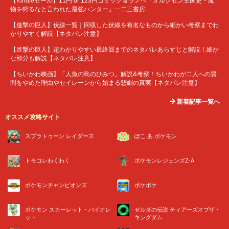
【Kindleセール】11円 or 123円コミック＆ラノベ「オルクセン王国史・魔
物を狩るなと言われた最強ハンター」一二三書房
【進撃の巨人】伏線一覧｜回収した伏線を有名なものから細かい考察までわ
かりやすく解説【ネタバレ注意】
【進撃の巨人】超わかりやすい最終回までのネタバレあらすじと解説！細か
な部分も解説【ネタバレ注意】
【ちいかわ映画】「人魚の島のひみつ」解説&考察！ちいかわが二人への質
問をやめた理由やセイレーンから始まる悲劇の真実【ネタバレ注意】
新着記事一覧へ
オススメ攻略サイト
スプラトゥーン レイダース
ぽこ あ ポケモン
トモコレわくわく
ポケモンレジェンズZ-A
ポケモンチャンピオンズ
ポケポケ
ポケモン スカーレット・バイオレ
ゼルダの伝説 ティアーズオブザ・
ット
キングダム