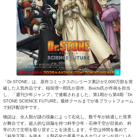
「Dr.STONE」は、原作コミックスのシリーズ累計が2,000万部を突
破した人気作品です。稲垣理一郎氏が原作、Boichi氏が作画を担当
し、「週刊少年ジャンプ」で連載されました。第1期から第4期『Dr.
STONE SCIENCE FUTURE』最終クールまでが各プラットフォーム
で好評配信中です。
物語は、全人類が謎の現象によって石化し、数千年が経過した世界
が舞台です。超人的な頭脳を持つ科学少年・石神千空が目覚め、科
学の力で文明を取り戻すことを決意します。千空は仲間を集めて
『科学王国』を築き、人類石化の黒幕であるホワイマンが月にいる