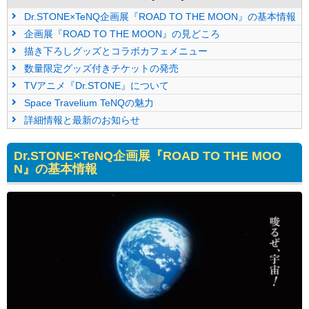
Dr.STONE×TeNQ企画展『ROAD TO THE MOON』の基本情報
企画展『ROAD TO THE MOON』の見どころ
描き下ろしグッズとコラボカフェメニュー
数量限定グッズ付きチケットの発売
TVアニメ『Dr.STONE』について
Space Travelium TeNQの魅力
詳細情報と最新のお知らせ
Dr.STONE×TeNQ企画展『ROAD TO THE MOO
N』の基本情報