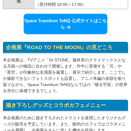
先
（受付時間 10:00～17:00）
Space Travelium TeNQ 公式サイトはこち
ら
企画展『ROAD TO THE MOON』の見どころ
本企画展は、TVアニメ「Dr.STONE」最終章のクライマックスとな
る月面への物語に合わせて開催します。作中に登場する「月」や
「星空」が印象的な名場面を厳選し、展示で紹介します。ここでし
か撮影できないフォトスポットも設置し、アニメ本編の余韻を振り
返りながら、Space Travelium TeNQならではの「唆る宇宙」の世界
を存分に体感できるでしょう。
描き下ろしグッズとコラボカフェメニュー
本企画展のために描き下ろされたイラストを使用したオリジナルグ
ッズの販売を予定しています。また、館内のカフェではコラボメニ
ューを展開し、企画展をさらに楽しむ機会を提供します。