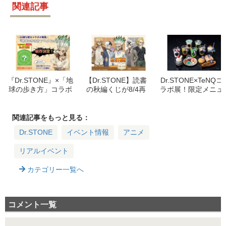
関連記事
『Dr.STONE』×「地
【Dr.STONE】読書
Dr.STONE×TeNQコ
球の歩き方」コラボ
の秋編くじが8/4再
ラボ展！限定メニュ
ブック発売決定！予
販決定！特典キャン
ー＆グッズ情報解禁
約方法・特典・アン
ペーンも紹介
ケート情報まとめ
関連記事をもっと見る：
Dr.STONE
イベント情報
アニメ
リアルイベント
カテゴリー一覧へ
コメント一覧