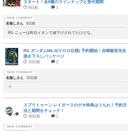
スタート！全8種のラインナップと受付期間
8日前
1
名無しさん
8日前
RG ニューは昨日イオンで値下げされてたけどな。
RG ガンダムMk-II(ケロロ仕様) 予約開始！吉崎観音先生
描き下ろしパッケージ
10日前
2
名無しさん
10日前
？
スプラトゥーン レイダースのゲオ特典はうちわ！予約方
法と期間をチェック！
30日前
1