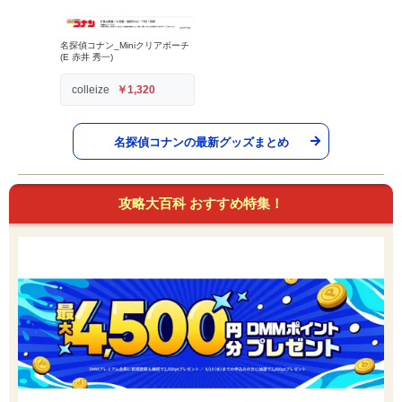
名探偵コナン_Miniクリアポーチ
(E 赤井 秀一)
colleize
￥1,320
名探偵コナンの最新グッズまとめ
攻略大百科 おすすめ特集！