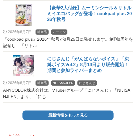
【豪華2大付録】ムーミンシール＆リトル
ミイエコバッグが登場！cookpad plus 20
26年秋号
2026年8月7日
新商品
ムーミン
『cookpad plus』2026年秋号が8月25日に発売します。創刊8周年を
記念し、「リトル...
にじさんじ「がんばらないボイス」「束
縛ボイスVol.2」8月14日より販売開始！
期間と参加ライバーまとめ
2026年8月7日
新商品
NIJISANJI EN
にじさんじ
ANYCOLOR株式会社は、VTuberグループ「にじさんじ」「NIJISA
NJI EN」より、「にじ...
最新情報をもっと見る