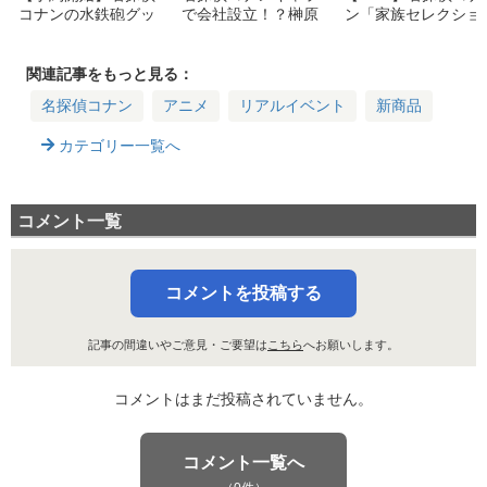
コナンの水鉄砲グッ
で会社設立！？榊󠄀原
ン「家族セレクショ
ズが登場！THEキャ
清一がガチ考察！最
ン」無料配信！懐か
ラで限定販売！
強経営組織図とは？
しのエピソードを毎
日1話ずつチェック
関連記事をもっと見る：
名探偵コナン
アニメ
リアルイベント
新商品
カテゴリー一覧へ
コメント一覧
コメントを投稿する
記事の間違いやご意見・ご要望は
こちら
へお願いします。
コメントはまだ投稿されていません。
コメント一覧へ