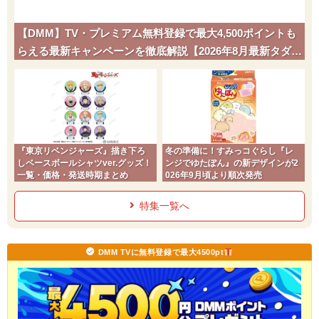
【DMM】TV・プレミアム無料登録で最大4,500ポイントも
らえる最新キャンペーンを徹底解説【2026年8月最新タダポ
チ】
『東京リベンジャーズ』描き下ろ
冬の準備に！すみっコぐらし『レ
しベースボールシャツver.グッズ！
ンジでゆたぽん』の新デザインが2
一覧・価格・発送時期まとめ
026年9月頃より順次発売
特集一覧へ
DMM TVに無料登録で最大4500pt