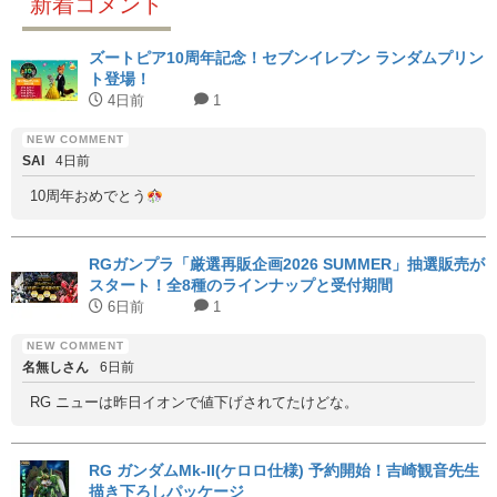
新着コメント
ズートピア10周年記念！セブンイレブン ランダムプリン
ト登場！
4日前
1
SAI
4日前
10周年おめでとう
RGガンプラ「厳選再販企画2026 SUMMER」抽選販売が
スタート！全8種のラインナップと受付期間
6日前
1
名無しさん
6日前
RG ニューは昨日イオンで値下げされてたけどな。
RG ガンダムMk-II(ケロロ仕様) 予約開始！吉崎観音先生
描き下ろしパッケージ