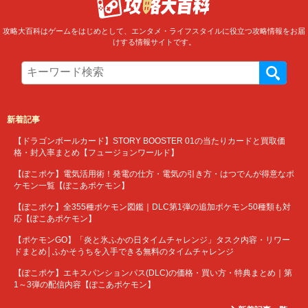
攻略大百科はゲームをはじめとして、エンタメ・ライフスタイルに役立つ攻略情報をお届
けする情報サイトです。
新着記事
【ドラゴンボールカード】STORY BOOSTER 01の当たりカードと買取価
格・封入率まとめ【フュージョンワールド】
【ぽこポケ】電気活用術！発電の仕方・電気の引き方・はつでんが得意なポ
ケモン一覧【ぽこあポケモン】
【ぽこポケ】全355種ポケモン図鑑｜DLC第1弾の追加ポケモン50種類も対
応【ぽこあポケモン】
【ポケモンGO】「炎と氷ふかの日タイムチャレンジ」タスク内容・リワー
ドまとめ│ふかそうちを入手できる無料のタイムチャレンジ
【ぽこポケ】エキスパンションパス(DLC)の価格・買い方・特典まとめ｜第
1～3弾の配信内容【ぽこあポケモン】