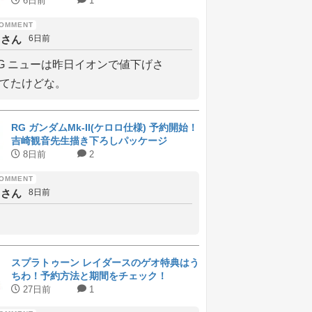
ラインナップと受付期間
6日前
1
しさん
6日前
G ニューは昨日イオンで値下げさ
てたけどな。
RG ガンダムMk-II(ケロロ仕様) 予約開始！
吉崎観音先生描き下ろしパッケージ
8日前
2
しさん
8日前
スプラトゥーン レイダースのゲオ特典はう
ちわ！予約方法と期間をチェック！
27日前
1