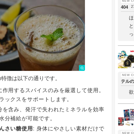
404
2
ほ
と
っ
の特徴は以下の通りです。
テル
経に作用するスパイスのみを厳選して使用。
欲
ラックスをサポートします。
成分を含み、発汗で失われたミネラルを効率
水分補給が可能です。
んさい糖使用
: 身体にやさしい素材だけで