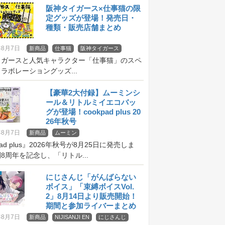
阪神タイガース×仕事猫の限
定グッズが登場！発売日・
種類・販売店舗まとめ
年8月7日
新商品
仕事猫
阪神タイガース
イガースと人気キャラクター「仕事猫」のスペ
ラボレーショングッズ...
【豪華2大付録】ムーミンシ
ール＆リトルミイエコバッ
グが登場！cookpad plus 20
26年秋号
年8月7日
新商品
ムーミン
pad plus』2026年秋号が8月25日に発売しま
8周年を記念し、「リトル...
にじさんじ「がんばらない
ボイス」「束縛ボイスVol.
2」8月14日より販売開始！
期間と参加ライバーまとめ
年8月7日
新商品
NIJISANJI EN
にじさんじ