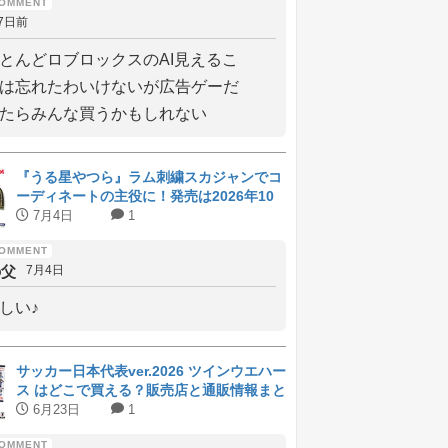
7日前
とんどロブロックスのAI見えるこ
は忘れたわいけないが広告ゲーだ
たらみんな買うかもしれない
『うる星やつら』ラム刺繍スカジャンでコ
ーディネートの主役に！発売は2026年10
月上旬
7月4日
1
の父
7月4日
しい♪
サッカー日本代表ver.2026 ツインウエハー
ス はどこで買える？販売店と通販情報まと
め
6月23日
1