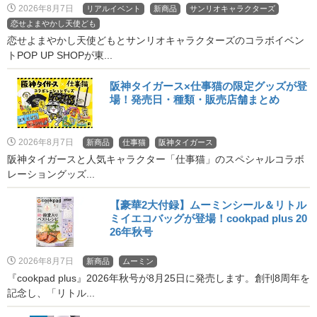
2026年8月7日
リアルイベント
新商品
サンリオキャラクターズ
恋せよまやかし天使ども
恋せよまやかし天使どもとサンリオキャラクターズのコラボイベン
トPOP UP SHOPが東...
阪神タイガース×仕事猫の限定グッズが登
場！発売日・種類・販売店舗まとめ
2026年8月7日
新商品
仕事猫
阪神タイガース
阪神タイガースと人気キャラクター「仕事猫」のスペシャルコラボ
レーショングッズ...
【豪華2大付録】ムーミンシール＆リトル
ミイエコバッグが登場！cookpad plus 20
26年秋号
2026年8月7日
新商品
ムーミン
『cookpad plus』2026年秋号が8月25日に発売します。創刊8周年を
記念し、「リトル...