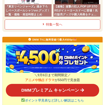
『東京リベンジャーズ』描き下ろ
【速報】進撃の巨人 POP UP STO
しベースボールシャツver.グッズ！
REがイトーヨーカドーに登場！先
一覧・価格・発送時期まとめ
行販売グッズや購入特典をチェッ
ク
特集一覧へ
DMM TVに無料登録で最大4500pt
＼9月6日まで期間限定／
アニメや独占ドラマ
が550円で見放題
DMMプレミアム キャンペーン
ポイント早見表など詳しい解説はこちら