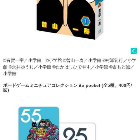
©有賀一宇／小学館 ©小学館 ©曽山一寿／小学館 ©村瀬範行／小学
館 ©永井ゆうじ／小学館 ©たかはしひでやす／小学館 ©吉もと誠／
小学館
ボードゲームミニチュアコレクション ito pocket (全5種、400円/
回)