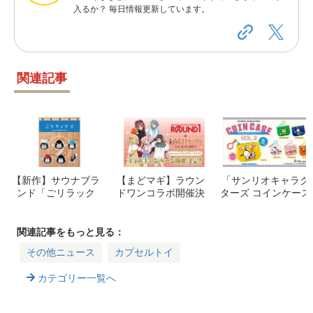
入るか？ 毎日情報更新しています。
関連記事
【新作】サウナブラ
【まどマギ】ラウン
「サンリオキャラク
ンド「ごリラック
ドワンコラボ開催決
ターズ コインケース
ス」から可愛いぬい
定！限定メニューや
第2弾」発売決定！
ぐるみマスコット登
ノベルティ、グッズ
ポチャッコやけろけ
場！
情報をチェック
ろけろっぴなど新デ
関連記事をもっと見る：
ザインの魅力を徹底
その他ニュース
カプセルトイ
紹介
カテゴリー一覧へ