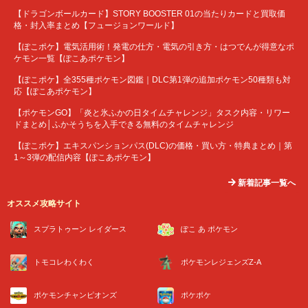
【ドラゴンボールカード】STORY BOOSTER 01の当たりカードと買取価
格・封入率まとめ【フュージョンワールド】
【ぽこポケ】電気活用術！発電の仕方・電気の引き方・はつでんが得意なポ
ケモン一覧【ぽこあポケモン】
【ぽこポケ】全355種ポケモン図鑑｜DLC第1弾の追加ポケモン50種類も対
応【ぽこあポケモン】
【ポケモンGO】「炎と氷ふかの日タイムチャレンジ」タスク内容・リワー
ドまとめ│ふかそうちを入手できる無料のタイムチャレンジ
【ぽこポケ】エキスパンションパス(DLC)の価格・買い方・特典まとめ｜第
1～3弾の配信内容【ぽこあポケモン】
新着記事一覧へ
オススメ攻略サイト
スプラトゥーン レイダース
ぽこ あ ポケモン
トモコレわくわく
ポケモンレジェンズZ-A
ポケモンチャンピオンズ
ポケポケ