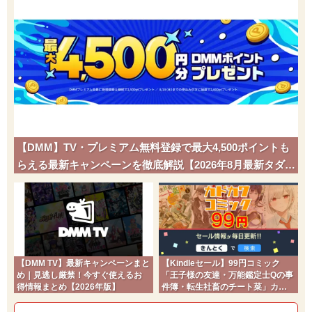
【DMM】TV・プレミアム無料登録で最大4,500ポイントも
らえる最新キャンペーンを徹底解説【2026年8月最新タダポ
チ】
【DMM TV】最新キャンペーンまと
【Kindleセール】99円コミック
め｜見逃し厳禁！今すぐ使えるお
「王子様の友達・万能鑑定士Qの事
得情報まとめ【2026年版】
件簿・転生社畜のチート菜」カド
コミ2026夏