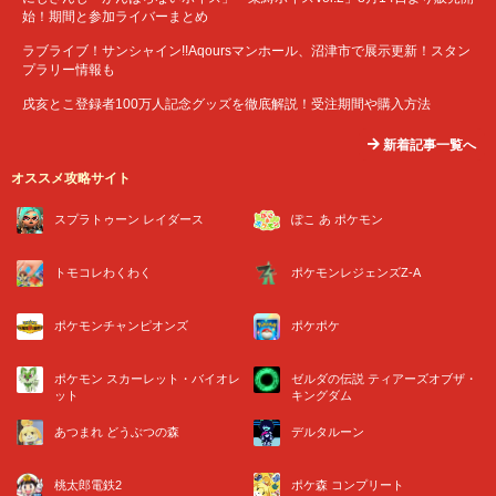
始！期間と参加ライバーまとめ
ラブライブ！サンシャイン!!Aqoursマンホール、沼津市で展示更新！スタン
プラリー情報も
戌亥とこ登録者100万人記念グッズを徹底解説！受注期間や購入方法
新着記事一覧へ
オススメ攻略サイト
スプラトゥーン レイダース
ぽこ あ ポケモン
トモコレわくわく
ポケモンレジェンズZ-A
ポケモンチャンピオンズ
ポケポケ
ポケモン スカーレット・バイオレ
ゼルダの伝説 ティアーズオブザ・
ット
キングダム
あつまれ どうぶつの森
デルタルーン
桃太郎電鉄2
ポケ森 コンプリート