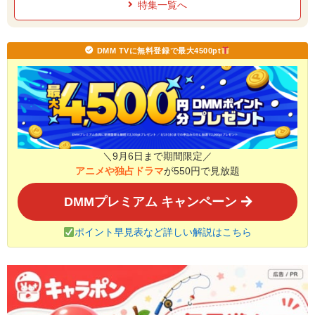
特集一覧へ
DMM TVに無料登録で最大4500pt
＼9月6日まで期間限定／
アニメや独占ドラマ
が550円で見放題
DMMプレミアム キャンペーン
ポイント早見表など詳しい解説はこちら