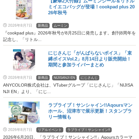
【豪華2大付録】ムーミンシール＆リトル
ミイエコバッグが登場！cookpad plus 20
26年秋号
2026年8月7日
新商品
ムーミン
『cookpad plus』2026年秋号が8月25日に発売します。創刊8周年を
記念し、「リトル...
にじさんじ「がんばらないボイス」「束
縛ボイスVol.2」8月14日より販売開始！
期間と参加ライバーまとめ
2026年8月7日
新商品
NIJISANJI EN
にじさんじ
ANYCOLOR株式会社は、VTuberグループ「にじさんじ」「NIJISA
NJI EN」より、「にじ...
ラブライブ！サンシャイン!!Aqoursマン
ホール、沼津市で展示更新！スタンプラ
リー情報も
2026年8月7日
リアルイベント
ラブライブ！サンシャイン!!
2026年6月20日、「ラブライブ！サンシャイン!!」Aqoursカラーマ