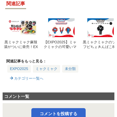
関連記事
黒ミャクミャク麻辣
【EXPO2025】ミャ
黒ミャクミャクのソ
湯がついに発売！EX
クミャクの可愛いマ
フビちょきんばこ8/
PO2025公式ライセ
スコットクリップが
1発売！価格や販売
ンス商品の詳細と3
登場！いつから買え
場所は？【EXPO20
つの辛さを徹底解説
る？値段は？
25 公式ライセンス
関連記事をもっと見る：
商品】
EXPO2025
ミャクミャク
未分類
カテゴリー一覧へ
コメント一覧
コメントを投稿する