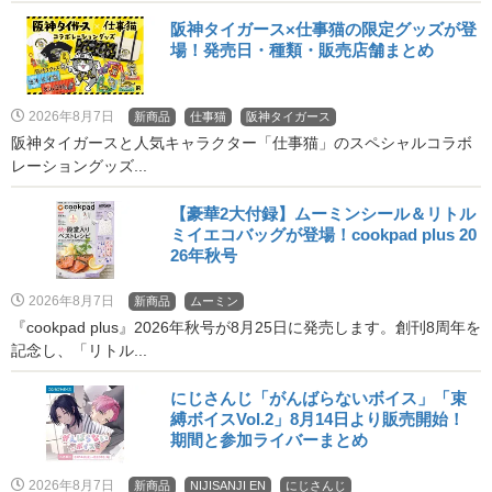
阪神タイガース×仕事猫の限定グッズが登
場！発売日・種類・販売店舗まとめ
2026年8月7日
新商品
仕事猫
阪神タイガース
阪神タイガースと人気キャラクター「仕事猫」のスペシャルコラボ
レーショングッズ...
【豪華2大付録】ムーミンシール＆リトル
ミイエコバッグが登場！cookpad plus 20
26年秋号
2026年8月7日
新商品
ムーミン
『cookpad plus』2026年秋号が8月25日に発売します。創刊8周年を
記念し、「リトル...
にじさんじ「がんばらないボイス」「束
縛ボイスVol.2」8月14日より販売開始！
期間と参加ライバーまとめ
2026年8月7日
新商品
NIJISANJI EN
にじさんじ