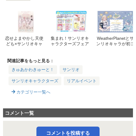
恋せよまやかし天使
集まれ！サンリオキ
WeatherPlanetとサ
ども×サンリオキャ
ャラクターズフェア
ンリオキャラが初コ
ラクターズ POP UP
★限定シールプレゼ
ラボ！限定グッズ＆
SHOP開催決定！限
ントキャンペーン！
SHIBUYA TSUTAYA
定グッズと特典情報
シールブック購入で
でのPOPUP情報＆
関連記事をもっと見る：
を紹介
限定特典をゲット！
特典まとめ
きゅあかわきゅーと！
サンリオ
サンリオキャラクターズ
リアルイベント
カテゴリー一覧へ
コメント一覧
コメントを投稿する