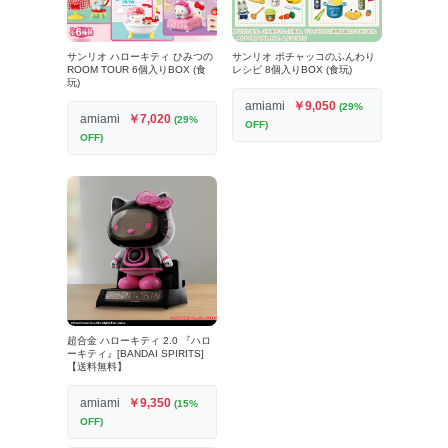
サンリオ ハローキティ ひみつの
サンリオ ポチャッコのふんわり
ROOM TOUR 6個入りBOX (食
レシピ 8個入りBOX (食玩)
玩)
amiami
￥9,050
(29%
amiami
￥7,020
(29%
OFF)
OFF)
超合金 ハローキティ 2.0 『ハロ
ーキティ』[BANDAI SPIRITS]
【送料無料】
amiami
￥9,350
(15%
OFF)