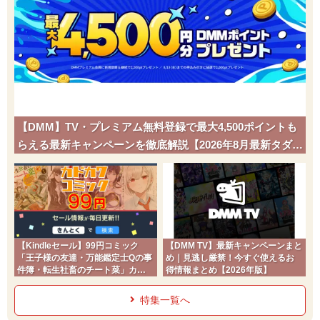
【DMM】TV・プレミアム無料登録で最大4,500ポイントも
らえる最新キャンペーンを徹底解説【2026年8月最新タダポ
チ】
【Kindleセール】99円コミック
【DMM TV】最新キャンペーンまと
「王子様の友達・万能鑑定士Qの事
め｜見逃し厳禁！今すぐ使えるお
件簿・転生社畜のチート菜」カド
得情報まとめ【2026年版】
コミ2026夏
特集一覧へ