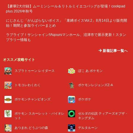
【豪華2大付録】ムーミンシール＆リトルミイエコバッグが登場！cookpad
plus 2026年秋号
にじさんじ「がんばらないボイス」「束縛ボイスVol.2」8月14日より販売開
始！期間と参加ライバーまとめ
ラブライブ！サンシャイン!!Aqoursマンホール、沼津市で展示更新！スタン
プラリー情報も
新着記事一覧へ
オススメ攻略サイト
スプラトゥーン レイダース
ぽこ あ ポケモン
トモコレわくわく
ポケモンレジェンズZ-A
ポケモンチャンピオンズ
ポケポケ
ポケモン スカーレット・バイオレ
ゼルダの伝説 ティアーズオブザ・
ット
キングダム
あつまれ どうぶつの森
デルタルーン