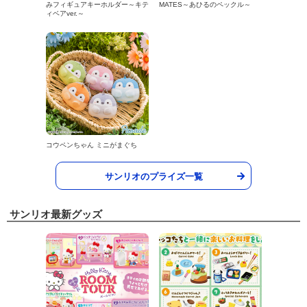
みフィギュアキーホルダー～キテ
MATES～あひるのペックル～
ィベアver.～
コウペンちゃん ミニがまぐち
サンリオのプライズ一覧
サンリオ最新グッズ