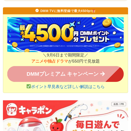
DMM TVに無料登録で最大4500pt
＼9月6日まで期間限定／
アニメや独占ドラマ
が550円で見放題
DMMプレミアム キャンペーン
ポイント早見表など詳しい解説はこちら