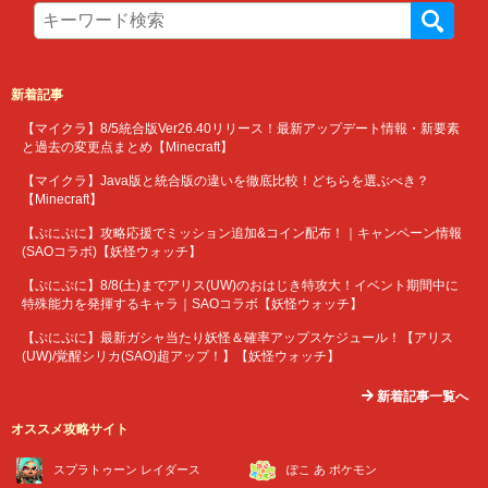
新着記事
【マイクラ】8/5統合版Ver26.40リリース！最新アップデート情報・新要素
と過去の変更点まとめ【Minecraft】
【マイクラ】Java版と統合版の違いを徹底比較！どちらを選ぶべき？
【Minecraft】
【ぷにぷに】攻略応援でミッション追加&コイン配布！｜キャンペーン情報
(SAOコラボ)【妖怪ウォッチ】
【ぷにぷに】8/8(土)までアリス(UW)のおはじき特攻大！イベント期間中に
特殊能力を発揮するキャラ｜SAOコラボ【妖怪ウォッチ】
【ぷにぷに】最新ガシャ当たり妖怪＆確率アップスケジュール！【アリス
(UW)/覚醒シリカ(SAO)超アップ！】【妖怪ウォッチ】
新着記事一覧へ
オススメ攻略サイト
スプラトゥーン レイダース
ぽこ あ ポケモン