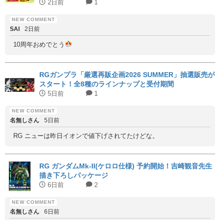
2日前
1
SAI
2日前
10周年おめでとう
RGガンプラ「厳選再販企画2026 SUMMER」抽選販売が
スタート！全8種のラインナップと受付期間
5日前
1
名無しさん
5日前
RG ニューは昨日イオンで値下げされてたけどな。
RG ガンダムMk-II(ケロロ仕様) 予約開始！吉崎観音先生
描き下ろしパッケージ
6日前
2
名無しさん
6日前