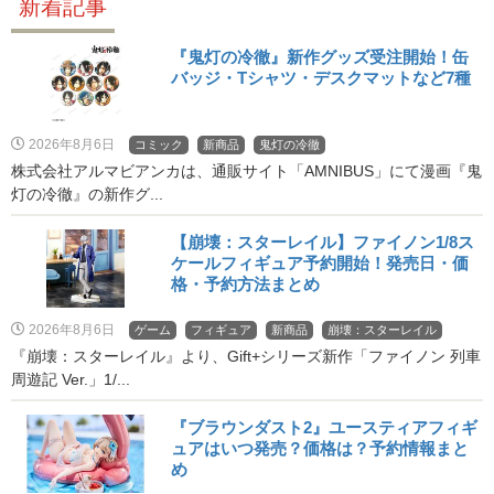
新着記事
『鬼灯の冷徹』新作グッズ受注開始！缶
バッジ・Tシャツ・デスクマットなど7種
2026年8月6日
コミック
新商品
鬼灯の冷徹
株式会社アルマビアンカは、通販サイト「AMNIBUS」にて漫画『鬼
灯の冷徹』の新作グ...
【崩壊：スターレイル】ファイノン1/8ス
ケールフィギュア予約開始！発売日・価
格・予約方法まとめ
2026年8月6日
ゲーム
フィギュア
新商品
崩壊：スターレイル
『崩壊：スターレイル』より、Gift+シリーズ新作「ファイノン 列車
周遊記 Ver.」1/...
『ブラウンダスト2』ユースティアフィギ
ュアはいつ発売？価格は？予約情報まと
め