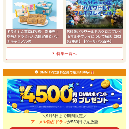
ドラえもん東京ばな奈、新発売！
PS5版パルワールドのクロスプレイ
空飛ぶドラえもんの限定缶＆バナ
＆マルチプレイについて解説【202
ナキャラメル味
6.7更新】【ゲーサバ大百科】
特集一覧へ
DMM TVに無料登録で最大4500pt
＼9月6日まで期間限定／
アニメや独占ドラマ
が550円で見放題