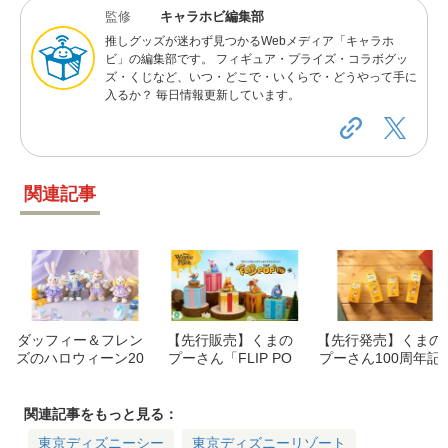
監修
キャラホビ編集部
推しグッズが迷わず見つかるWebメディア「キャラホ
ビ」の編集部です。 フィギュア・プライズ・コラボグッ
ズ・くじなど、いつ・どこで・いくらで・どうやって手に
入るか？ 毎日情報更新しています。
関連記事
ダッフィー＆フレン
【先行販売】くまの
【先行発売】くまの
ズのハロウィーン20
プーさん「FLIP PO
プーさん100周年記
26！最新グッズやフ
P Fig.」が9月中旬よ
念インセンス「ひだ
ード情報を紹介【東
りロフトに登場！価
まりの森の香り」が
京ディズニーシー】
格・種類まとめ
8/3登場！
関連記事をもっと見る：
東京ディズニーシー
東京ディズニーリゾート