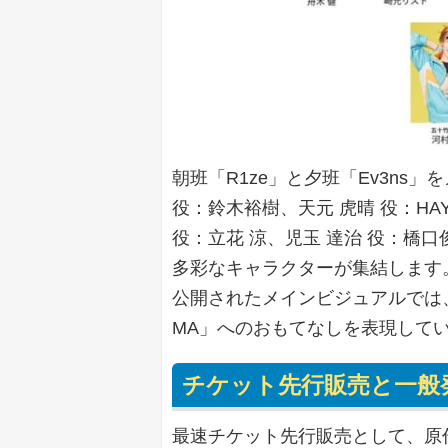
朝班「R1ze」と夕班「Ev3ns
役：鈴木裕樹、天元 虎晴 役：HA
役：立花 涼、児玉 達治 役：橋口
多彩なキャラクターが集結します
公開されたメインビジュアルでは、R
MA」へのおもてなしを表現して
チケット先行販売と一般
最速チケット先行販売として、原作ゲ