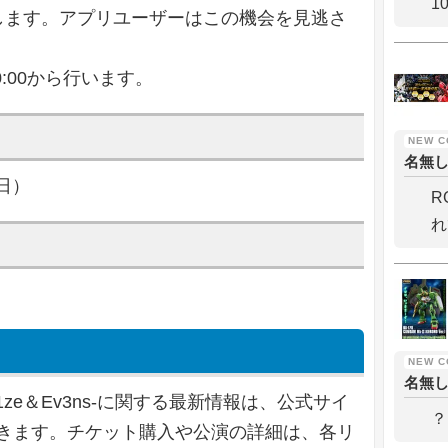
1
ートします。アプリユーザーはこの機会を見逃さ
0:00から行います。
名無
（日）
R
れ
名無
P』 -R1ze＆Ev3ns-に関する最新情報は、公式サイ
？
できます。チケット購入や公演の詳細は、各リ