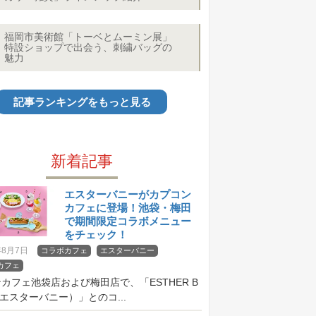
福岡市美術館「トーベとムーミン展」
特設ショップで出会う、刺繍バッグの
魅力
記事ランキングをもっと見る
新着記事
エスターバニーがカプコン
カフェに登場！池袋・梅田
で期間限定コラボメニュー
をチェック！
年8月7日
コラボカフェ
エスターバニー
カフェ
カフェ池袋店および梅田店で、「ESTHER B
（エスターバニー）」とのコ...