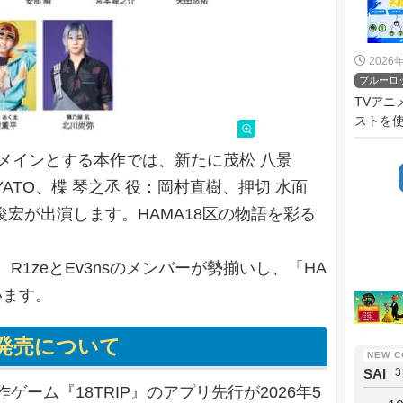
2026
ブルーロ
TVア
ストを使
」をメインとする本作では、新たに茂松 八景
YATO、楪 琴之丞 役：岡村直樹、押切 水面
俊宏が出演します。HAMA18区の物語を彩る
。
1zeとEv3nsのメンバーが勢揃いし、「HA
います。
発売について
SAI
ーム『18TRIP』のアプリ先行が2026年5