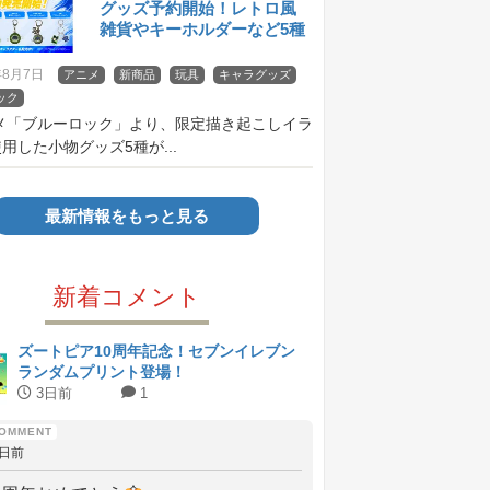
グッズ予約開始！レトロ風
雑貨やキーホルダーなど5種
年8月7日
アニメ
新商品
玩具
キャラグッズ
ック
ニメ「ブルーロック」より、限定描き起こしイラ
用した小物グッズ5種が...
最新情報をもっと見る
新着コメント
ズートピア10周年記念！セブンイレブン
ランダムプリント登場！
3日前
1
3日前