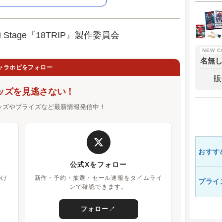
shi Stage『18TRIP』製作委員会
名無
ャラホビをフォロー
販
ッズを見逃さない！
ッズやプライズなど最新情報発信中！
おすす
公式Xをフォロー
つけ
新作・予約・抽選・セール速報をタイムライ
プライ
ンで確認できます。
↗
フォロー