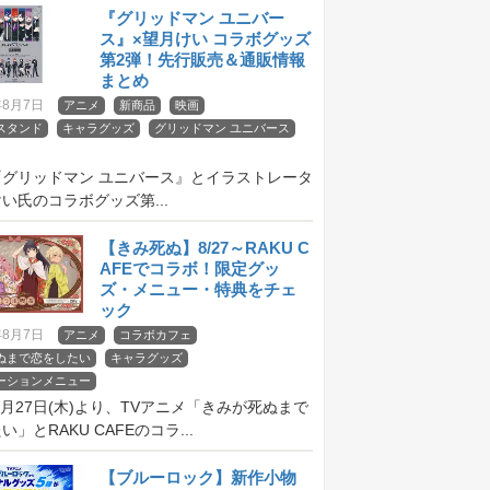
『グリッドマン ユニバー
ス』×望月けい コラボグッズ
第2弾！先行販売＆通販情報
まとめ
年8月7日
アニメ
新商品
映画
スタンド
キャラグッズ
グリッドマン ユニバース
『グリッドマン ユニバース』とイラストレータ
い氏のコラボグッズ第...
【きみ死ぬ】8/27～RAKU C
AFEでコラボ！限定グッ
ズ・メニュー・特典をチェ
ック
年8月7日
アニメ
コラボカフェ
ぬまで恋をしたい
キャラグッズ
ーションメニュー
年8月27日(木)より、TVアニメ「きみが死ぬまで
」とRAKU CAFEのコラ...
【ブルーロック】新作小物