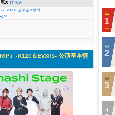
目次
[
非表示
]
1ze＆Ev3ns- 公演基本情報
公開
て
8TRIP』-R1ze＆Ev3ns- 公演基本情