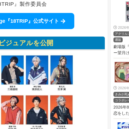
e『18TRIP』製作委員会
Stage『18TRIP』公式サイト
2026
アクリル
通販
ビジュアルを公開
劇場版
ー望月け
2026
きみが死
コラボレ
2026
恋をしたい