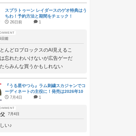
スプラトゥーン レイダースのゲオ特典はう
ちわ！予約方法と期間をチェック！
26日前
1
6日前
とんどロブロックスのAI見えるこ
は忘れたわいけないが広告ゲーだ
たらみんな買うかもしれない
『うる星やつら』ラム刺繍スカジャンでコ
ーディネートの主役に！発売は2026年10
月上旬
7月4日
1
の父
7月4日
しい♪