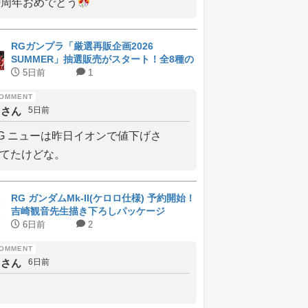
0周年おめでとう
RGガンプラ「厳選再販企画2026
SUMMER」抽選販売がスタート！全8種の
ラインナップと受付期間
5日前
1
しさん
5日前
G ニューは昨日イオンで値下げさ
てたけどな。
RG ガンダムMk-II(ケロロ仕様) 予約開始！
吉崎観音先生描き下ろしパッケージ
6日前
2
しさん
6日前