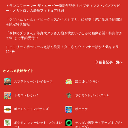
トランスフォーマー ザ・ムービー40周年記念！オプティマス・バンブルビ
ー・メガトロンの豪華フィギュア詳細
「クソハムちゃん」ベビーグッズが「ともすと」に登場！8/14受注予約開始
＆限定特典情報
「令和のダラさん」等身大ダラさん抱き枕ぬいぐるみの画像公開！特典付き
で9/1まで予約受付中
にっこりーノ初のシールえほん発売！タコさんウィンナーほか人気キャラ
124枚
新着記事一覧へ
オススメ攻略サイト
スプラトゥーン レイダース
ぽこ あ ポケモン
トモコレわくわく
ポケモンレジェンズZ-A
ポケモンチャンピオンズ
ポケポケ
ポケモン スカーレット・バイオレ
ゼルダの伝説 ティアーズオブザ・
ット
キングダム