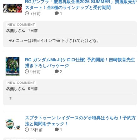
RGガンプラ「厳選再販企画2026 SUMMER」抽選販売が
スタート！全8種のラインナップと受付期間
7日前
1
名無しさん
7日前
RG ニューは昨日イオンで値下げされてたけどな。
RG ガンダムMk-II(ケロロ仕様) 予約開始！吉崎観音先生
描き下ろしパッケージ
9日前
2
名無しさん
9日前
？
スプラトゥーン レイダースのゲオ特典はうちわ！予約方
法と期間をチェック！
28日前
1