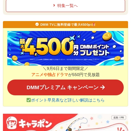
特集一覧へ
DMM TVに無料登録で最大4500pt
＼9月6日まで期間限定／
アニメや独占ドラマ
が550円で見放題
DMMプレミアム キャンペーン
ポイント早見表など詳しい解説はこちら