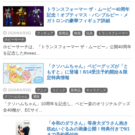
トランスフォーマー ザ・ムービー40周年
記念！オプティマス・バンブルビー・メ
ガトロンの豪華フィギュア詳細
2026年8月9日
フィギュア
新商品
映画
玩具
トランスフォーマー
ホビーサーチ
ホビーサーチは、『トランスフォーマー ザ・ムービー』公開40周年
を記念したthreez...
「クソハムちゃん」ベビーグッズが「と
もすと」に登場！8/14受注予約開始＆限
定特典情報
2026年8月9日
アニメ
コミック
新商品
キャラグッズ
クソハムちゃん
通販
「クソハムちゃん」10周年を記念し、ベビー姿のオリジナルグッズ
全40種が、ECサイ...
「令和のダラさん」等身大ダラさん抱き
枕ぬいぐるみの画像公開！特典付きで9/1
まで予約受付中