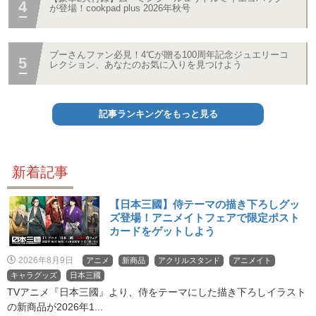
が登場！cookpad plus 2026年秋号
プーさんファン必見！4℃が贈る100周年記念ジュエリーコ
レクション、あなたのお気に入りを見つけよう
記事ランキングをもっと見る
新着記事
【日本三國】侍テーマの描き下ろしグッ
ズ登場！アニメイトフェアで限定ポスト
カードをゲットしよう
2026年8月9日
アニメ
新商品
アクリルスタンド
アニメイト
キャラグッズ
日本三國
TVアニメ『日本三國』より、侍をテーマにした描き下ろしイラスト
の新商品が2026年1...