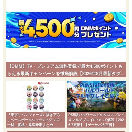
【DMM】TV・プレミアム無料登録で最大4,500ポイントも
らえる最新キャンペーンを徹底解説【2026年8月最新タダポ
チ】
『東京リベンジャーズ』描き下ろ
PS5版パルワールドのクロスプレイ
しベースボールシャツver.グッズ！
＆マルチプレイについて解説【202
一覧・価格・発送時期まとめ
6.7更新】【ゲーサバ大百科】