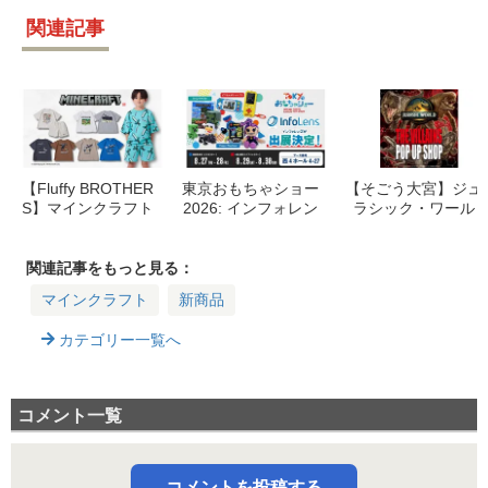
関連記事
【Fluffy BROTHER
東京おもちゃショー
【そごう大宮】ジュ
S】マインクラフト
2026: インフォレン
ラシック・ワール
新作コレクション登
ズ出展！マインクラ
ド・BTTF・マイク
場！人気のダイヤモ
フト＆Poppy Playti
ラPOP UP SHOP開
ンドの剣セットアッ
me新グッズ続々
催！イベント・グッ
関連記事をもっと見る：
プも再販
ズ情報まとめ
マインクラフト
新商品
カテゴリー一覧へ
コメント一覧
コメントを投稿する