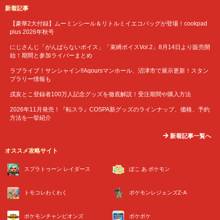
新着記事
【豪華2大付録】ムーミンシール＆リトルミイエコバッグが登場！cookpad
plus 2026年秋号
にじさんじ「がんばらないボイス」「束縛ボイスVol.2」8月14日より販売開
始！期間と参加ライバーまとめ
ラブライブ！サンシャイン!!Aqoursマンホール、沼津市で展示更新！スタン
プラリー情報も
戌亥とこ登録者100万人記念グッズを徹底解説！受注期間や購入方法
2026年11月発売！『転スラ』COSPA新グッズのラインナップ、価格、予約
方法を一挙紹介
新着記事一覧へ
オススメ攻略サイト
スプラトゥーン レイダース
ぽこ あ ポケモン
トモコレわくわく
ポケモンレジェンズZ-A
ポケモンチャンピオンズ
ポケポケ