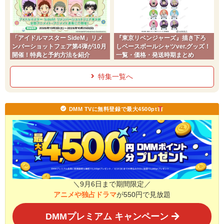
「アイドルマスター SideM」リメ
『東京リベンジャーズ』描き下ろ
ンバーショットフェア第4弾が10月
しベースボールシャツver.グッズ！
開催！特典と予約方法を紹介
一覧・価格・発送時期まとめ
特集一覧へ
DMM TVに無料登録で最大4500pt
＼9月6日まで期間限定／
アニメや独占ドラマ
が550円で見放題
DMMプレミアム キャンペーン