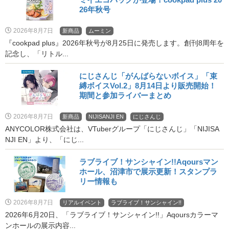
26年秋号
2026年8月7日
新商品
ムーミン
『cookpad plus』2026年秋号が8月25日に発売します。創刊8周年を
記念し、「リトル...
にじさんじ「がんばらないボイス」「束
縛ボイスVol.2」8月14日より販売開始！
期間と参加ライバーまとめ
2026年8月7日
新商品
NIJISANJI EN
にじさんじ
ANYCOLOR株式会社は、VTuberグループ「にじさんじ」「NIJISA
NJI EN」より、「にじ...
ラブライブ！サンシャイン!!Aqoursマン
ホール、沼津市で展示更新！スタンプラ
リー情報も
2026年8月7日
リアルイベント
ラブライブ！サンシャイン!!
2026年6月20日、「ラブライブ！サンシャイン!!」Aqoursカラーマ
ンホールの展示内容...