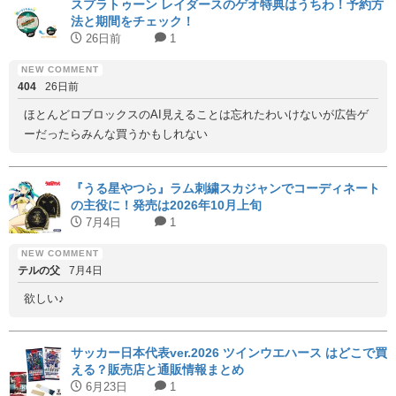
スプラトゥーン レイダースのゲオ特典はうちわ！予約方
法と期間をチェック！
26日前
1
404
26日前
ほとんどロブロックスのAI見えることは忘れたわいけないが広告ゲ
ーだったらみんな買うかもしれない
『うる星やつら』ラム刺繍スカジャンでコーディネート
の主役に！発売は2026年10月上旬
7月4日
1
テルの父
7月4日
欲しい♪
サッカー日本代表ver.2026 ツインウエハース はどこで買
える？販売店と通販情報まとめ
6月23日
1