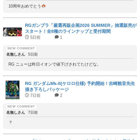
10周年おめでとう
RGガンプラ「厳選再販企画2026 SUMMER」抽選販売が
スタート！全8種のラインナップと受付期間
5日前
1
名無しさん
5日前
RG ニューは昨日イオンで値下げされてたけどな。
RG ガンダムMk-II(ケロロ仕様) 予約開始！吉崎観音先生
描き下ろしパッケージ
7日前
2
名無しさん
7日前
？