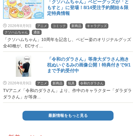
「クソハムちゃん」ベビーグッズが「と
もすと」に登場！8/14受注予約開始＆限
定特典情報
2026年8月9日
アニメ
コミック
新商品
キャラグッズ
クソハムちゃん
通販
「クソハムちゃん」10周年を記念し、ベビー姿のオリジナルグッズ
全40種が、ECサイ...
「令和のダラさん」等身大ダラさん抱き
枕ぬいぐるみの画像公開！特典付きで9/1
まで予約受付中
2026年8月9日
アニメ
新商品
玩具
令和のダラさん
TVアニメ「令和のダラさん」より、作中のキャラクター「ダラダラ
ダラさん」が等身...
最新情報をもっと見る