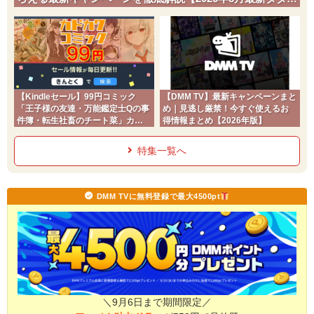
チ】
【Kindleセール】99円コミック
【DMM TV】最新キャンペーンまと
「王子様の友達・万能鑑定士Qの事
め｜見逃し厳禁！今すぐ使えるお
件簿・転生社畜のチート菜」カド
得情報まとめ【2026年版】
コミ2026夏
特集一覧へ
DMM TVに無料登録で最大4500pt
＼9月6日まで期間限定／