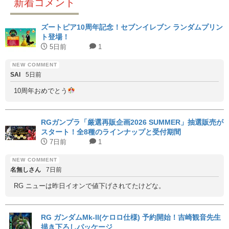
新着コメント
ズートピア10周年記念！セブンイレブン ランダムプリン
ト登場！
5日前
1
SAI
5日前
10周年おめでとう
RGガンプラ「厳選再販企画2026 SUMMER」抽選販売が
スタート！全8種のラインナップと受付期間
7日前
1
名無しさん
7日前
RG ニューは昨日イオンで値下げされてたけどな。
RG ガンダムMk-II(ケロロ仕様) 予約開始！吉崎観音先生
描き下ろしパッケージ