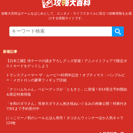
攻略大百科はゲームをはじめとして、エンタメ・ライフスタイルに役立つ攻略情報をお届
けする情報サイトです。
新着記事
【日本三國】侍テーマの描き下ろしグッズ登場！アニメイトフェアで限定ポ
ストカードをゲットしよう
トランスフォーマー ザ・ムービー40周年記念！オプティマス・バンブルビ
ー・メガトロンの豪華フィギュア詳細
「クソハムちゃん」ベビーグッズが「ともすと」に登場！8/14受注予約開始
＆限定特典情報
「令和のダラさん」等身大ダラさん抱き枕ぬいぐるみの画像公開！特典付き
で9/1まで予約受付中
にっこりーノ初のシールえほん発売！タコさんウィンナーほか人気キャラ
124枚