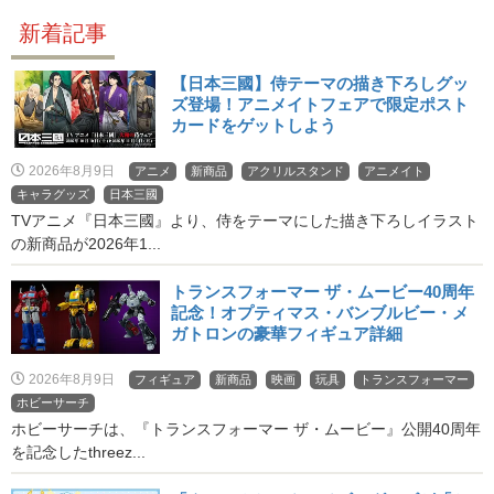
新着記事
【日本三國】侍テーマの描き下ろしグッ
ズ登場！アニメイトフェアで限定ポスト
カードをゲットしよう
2026年8月9日
アニメ
新商品
アクリルスタンド
アニメイト
キャラグッズ
日本三國
TVアニメ『日本三國』より、侍をテーマにした描き下ろしイラスト
の新商品が2026年1...
トランスフォーマー ザ・ムービー40周年
記念！オプティマス・バンブルビー・メ
ガトロンの豪華フィギュア詳細
2026年8月9日
フィギュア
新商品
映画
玩具
トランスフォーマー
ホビーサーチ
ホビーサーチは、『トランスフォーマー ザ・ムービー』公開40周年
を記念したthreez...