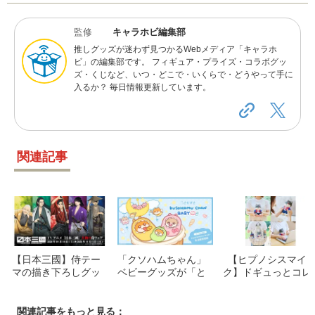
監修
キャラホビ編集部
推しグッズが迷わず見つかるWebメディア「キャラホ
ビ」の編集部です。 フィギュア・プライズ・コラボグッ
ズ・くじなど、いつ・どこで・いくらで・どうやって手に
入るか？ 毎日情報更新しています。
関連記事
【日本三國】侍テー
「クソハムちゃん」
【ヒプノシスマイ
マの描き下ろしグッ
ベビーグッズが「と
ク】ドギュっとコレ
ズ登場！アニメイト
もすと」に登場！8/
クション登場！全18
フェアで限定ポスト
14受注予約開始＆限
種の犬ぬいぐるみ詳
カードをゲットしよ
定特典情報
細
関連記事をもっと見る：