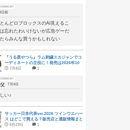
9日前
とんどロブロックスのAI見えるこ
は忘れたわいけないが広告ゲーだ
たらみんな買うかもしれない
『うる星やつら』ラム刺繍スカジャンでコ
ーディネートの主役に！発売は2026年10
月上旬
7月4日
1
の父
7月4日
しい♪
サッカー日本代表ver.2026 ツインウエハー
ス はどこで買える？販売店と通販情報まと
め
6月23日
1