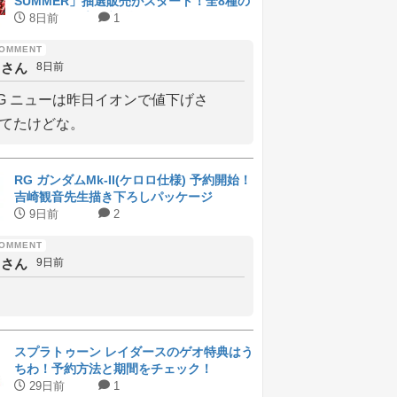
SUMMER」抽選販売がスタート！全8種の
ラインナップと受付期間
8日前
1
しさん
8日前
G ニューは昨日イオンで値下げさ
てたけどな。
RG ガンダムMk-II(ケロロ仕様) 予約開始！
吉崎観音先生描き下ろしパッケージ
9日前
2
しさん
9日前
スプラトゥーン レイダースのゲオ特典はう
ちわ！予約方法と期間をチェック！
29日前
1