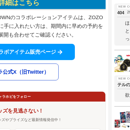
詳細はこちら
404
2
OZOTOWNのコラボレーションアイテムは、ZOZO
ほ
実に手に入れたい方は、期間内に早めの予約を
と
展開も合わせてご確認ください。
っ
Nコラボアイテム販売ページ
公式X（旧Twitter）
テル
欲
ャラホビをフォロー
ッズを見逃さない！
ッズやプライズなど最新情報発信中！