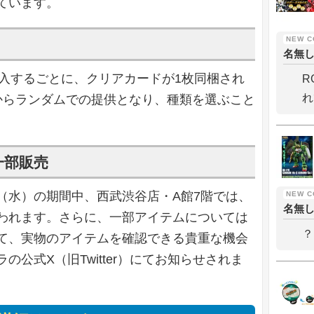
ています。
名無
購入するごとに、クリアカードが1枚同梱され
R
れ
からランダムでの提供となり、種類を選ぶこと
一部販売
4日（水）の期間中、西武渋谷店・A館7階では、
名無
われます。さらに、一部アイテムについては
？
て、実物のアイテムを確認できる貴重な機会
の公式X（旧Twitter）にてお知らせされま