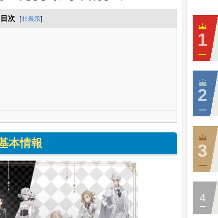
目次
[
非表示
]
ら
基本情報