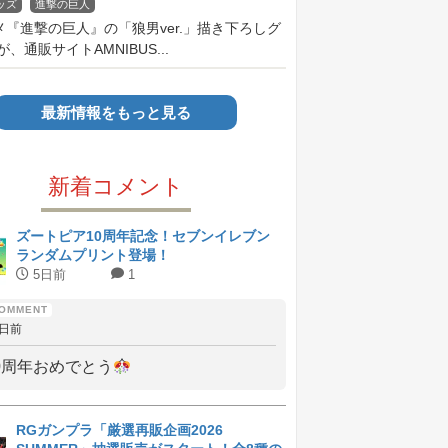
ッズ
進撃の巨人
メ『進撃の巨人』の「狼男ver.」描き下ろしグ
、通販サイトAMNIBUS...
最新情報をもっと見る
新着コメント
ズートピア10周年記念！セブンイレブン
ランダムプリント登場！
5日前
1
5日前
0周年おめでとう
RGガンプラ「厳選再販企画2026