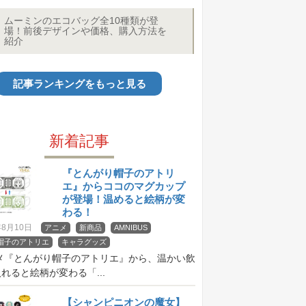
ムーミンのエコバッグ全10種類が登
場！前後デザインや価格、購入方法を
紹介
記事ランキングをもっと見る
新着記事
『とんがり帽子のアトリ
エ』からココのマグカップ
が登場！温めると絵柄が変
わる！
年8月10日
アニメ
新商品
AMNIBUS
帽子のアトリエ
キャラグッズ
ニメ『とんがり帽子のアトリエ』から、温かい飲
れると絵柄が変わる「...
【シャンピニオンの魔女】