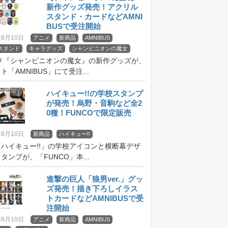
新作グッズ発売！アクリル
スタンド・カードなどAMNI
BUSで受注開始
年8月10日
アニメ
新商品
AMNIBUS
スタンド
キャラグッズ
シャンピニオンの魔女
ニメ『シャンピニオンの魔女』の新作グッズが、
ト「AMNIBUS」にて受注...
ハイキュー!!の学校スタンプ
が発売！烏野・音駒など全2
0種！FUNCOで限定販売
年8月10日
新商品
ハイキュー!!
ハイキュー!!」の学校アイコンと横断幕デザ
タンプが、「FUNCO」本...
進撃の巨人「狼男ver.」グッ
ズ発売！描き下ろしイラス
トカードなどAMNIBUSで受
注開始
年8月10日
アニメ
新商品
AMNIBUS