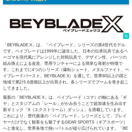
「BEYBLADE X」は、「ベイブレード」シリーズの第4世代モデル
です。ベイブレードは1999年に誕生した、日本の伝承玩具であるベ
ーゴマを現代風にアレンジした対戦玩具で、デザイン性、パーツの
組み換えによる改造、専用ランチャーによる簡単な発射が特徴で
す。これまでに4つのシリーズ（爆転シュート、メタルファイト、ベ
イブレードバースト、BEYBLADE X）を通して、世界80以上の国と
地域で累計5.6億個以上が出荷され、各シリーズでブームを巻き起こ
してきました。
最新の「BEYBLADE X」は、ベイブレード（コマ）の軸にある「ギ
ヤ」とスタジアムの「レール」がかみ合うことで超加速を生み出す
新ギミック「X（エクストリーム）ダッシュ」を搭載しています。
これにより、歴代最速の「ベイブレード」シリーズとして、プレイ
ヤーだけでなく観客をも魅了するGEAR SPORTS（ギアスポーツ）
へと進化し、世界各地で熱いバトルが繰り広げられています。「BE