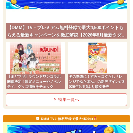
【DMM】TV・プレミアム無料登録で最大4,500ポイントも
らえる最新キャンペーンを徹底解説【2026年8月最新タダポ
チ】
【まどマギ】ラウンドワンコラボ
冬の準備に！すみっコぐらし『レ
開催決定！限定メニューやノベル
ンジでゆたぽん』の新デザインが2
ティ、グッズ情報をチェック
026年9月頃より順次発売
特集一覧へ
DMM TVに無料登録で最大4500pt