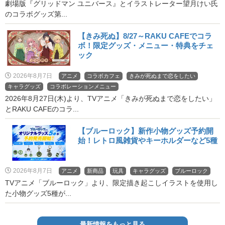
劇場版『グリッドマン ユニバース』とイラストレーター望月けい氏
のコラボグッズ第...
【きみ死ぬ】8/27～RAKU CAFEでコラ
ボ！限定グッズ・メニュー・特典をチェ
ック
2026年8月7日
アニメ
コラボカフェ
きみが死ぬまで恋をしたい
キャラグッズ
コラボレーションメニュー
2026年8月27日(木)より、TVアニメ「きみが死ぬまで恋をしたい」
とRAKU CAFEのコラ...
【ブルーロック】新作小物グッズ予約開
始！レトロ風雑貨やキーホルダーなど5種
2026年8月7日
アニメ
新商品
玩具
キャラグッズ
ブルーロック
TVアニメ「ブルーロック」より、限定描き起こしイラストを使用し
た小物グッズ5種が...
最新情報をもっと見る