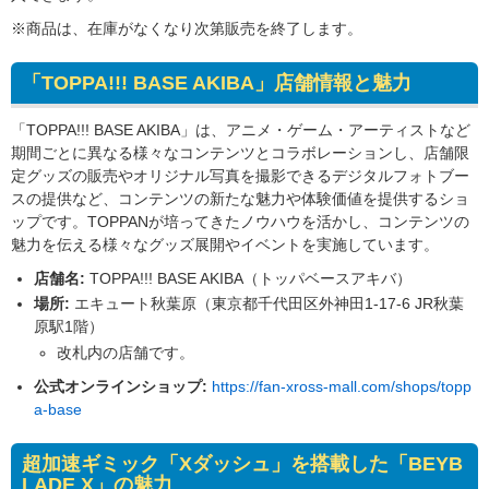
※商品は、在庫がなくなり次第販売を終了します。
「TOPPA!!! BASE AKIBA」店舗情報と魅力
「TOPPA!!! BASE AKIBA」は、アニメ・ゲーム・アーティストなど
期間ごとに異なる様々なコンテンツとコラボレーションし、店舗限
定グッズの販売やオリジナル写真を撮影できるデジタルフォトブー
スの提供など、コンテンツの新たな魅力や体験価値を提供するショ
ップです。TOPPANが培ってきたノウハウを活かし、コンテンツの
魅力を伝える様々なグッズ展開やイベントを実施しています。
店舗名:
TOPPA!!! BASE AKIBA（トッパベースアキバ）
場所:
エキュート秋葉原（東京都千代田区外神田1-17-6 JR秋葉
原駅1階）
改札内の店舗です。
公式オンラインショップ:
https://fan-xross-mall.com/shops/topp
a-base
超加速ギミック「Xダッシュ」を搭載した「BEYB
LADE X」の魅力