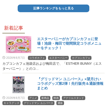
記事ランキングをもっと見る
新着記事
エスターバニーがカプコンカフェに登
場！池袋・梅田で期間限定コラボメニュ
ーをチェック！
2026年8月7日
コラボカフェ
エスターバニー
カプコンカフェ
カプコンカフェ池袋店および梅田店で、「ESTHER BUNNY（エス
ターバニー）」とのコ...
『グリッドマン ユニバース』×望月けい
コラボグッズ第2弾！先行販売＆通販情報
まとめ
2026年8月7日
アニメ
新商品
映画
アクリルスタンド
キャラグッズ
グリッドマン ユニバース
通販