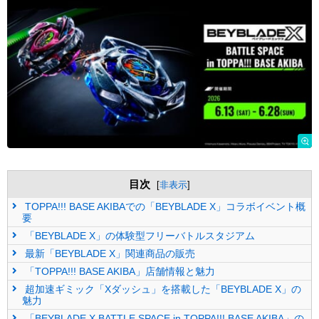
目次
[
非表示
]
TOPPA!!! BASE AKIBAでの「BEYBLADE X」コラボイベント概
要
「BEYBLADE X」の体験型フリーバトルスタジアム
最新「BEYBLADE X」関連商品の販売
「TOPPA!!! BASE AKIBA」店舗情報と魅力
超加速ギミック「Xダッシュ」を搭載した「BEYBLADE X」の
魅力
「BEYBLADE X BATTLE SPACE in TOPPA!!! BASE AKIBA」の