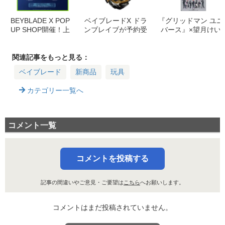
BEYBLADE X POP
ベイブレードX ドラ
『グリッドマン ユニ
UP SHOP開催！上
ンブレイブが予約受
バース』×望月けい
野・海老名マルイで
付中！超加速ギミッ
コラボグッズ第2
限定グッズ＆スタッ
クとカスタマイズが
弾！先行販売＆通販
フバトルも！
魅力【S6-60V メタ
情報まとめ
関連記事をもっと見る：
ルコート ブラック】
ベイブレード
新商品
玩具
カテゴリー一覧へ
コメント一覧
コメントを投稿する
記事の間違いやご意見・ご要望は
こちら
へお願いします。
コメントはまだ投稿されていません。