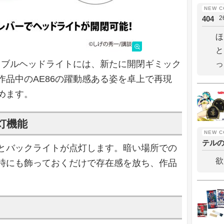
404
2
ほ
と
タブルヘッドライトには、新たに開閉ギミック
っ
品中のAE86の躍動感ある姿を卓上で再現
めます。
灯機能
テル
とバックライトが点灯します。暗い場所での
欲
時にも飾っておくだけで存在感を放ち、作品