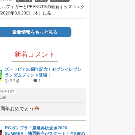
ヒルフィガーとPEANUTSの最新キッズコレク
026年8月20日（木）に発...
最新情報をもっと見る
新着コメント
ズートピア10周年記念！セブンイレブン
ランダムプリント登場！
2日前
1
2日前
0周年おめでとう
RGガンプラ「厳選再販企画2026
SUMMER」抽選販売がスタート！全8種の