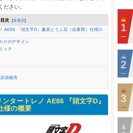
ください。
目次
[
非表示
]
 AE86 『頭文字D』藤原とうふ店（自家用）仕様の
わりのデザイン
ミック
の店頭販売
ンタートレノ AE86 『頭文字D』
仕様の概要