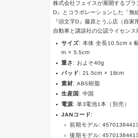
株式会社フェイスが展開するブラン
D』とコラボレーションした「無線マ
『頭文字D』藤原とうふ店（自家
自動車と講談社の公認ライセンス
サイズ
: 本体 全長10.5cm x 幅
m × 5.5cm
重さ
: およそ40g
パッド
: 21.5cm × 18cm
素材
: ABS樹脂
生産国
: 中国
電源
: 単3電池1本（別売）
JANコード
:
前期モデル: 45701384413
後期モデル: 45701384413