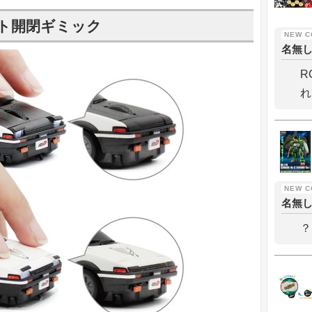
ト開閉ギミック
名無
R
れ
名無
？