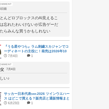
6日前
とんどロブロックスのAI見えるこ
は忘れたわいけないが広告ゲーだ
たらみんな買うかもしれない
『うる星やつら』ラム刺繍スカジャンでコ
ーディネートの主役に！発売は2026年10
月上旬
7月4日
1
の父
7月4日
しい♪
サッカー日本代表ver.2026 ツインウエハー
ス はどこで買える？販売店と通販情報まと
め
6月23日
1