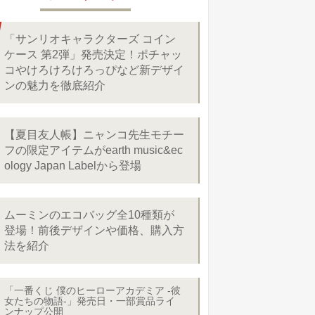
「サンリオキャラクターズ コイン
ケース 第2弾」発売決定！ポチャッ
コやけろけろけろっぴなど新デザイ
ンの魅力を徹底紹介
【夏目友人帳】ニャンコ先生モチー
フの限定アイテムがearth music&ec
ology Japan Labelから登場
ムーミンのエコバッグ全10種類が
登場！前後デザインや価格、購入方
法を紹介
「一番くじ 僕のヒーローアカデミア -彼
女たちの物語-」発売日・一部賞品ライ
ンナップ公開