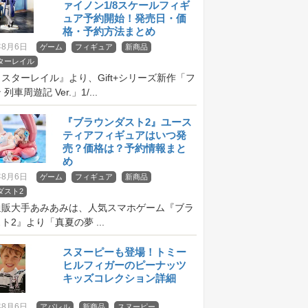
ァイノン1/8スケールフィギ
ュア予約開始！発売日・価
格・予約方法まとめ
年8月6日
ゲーム
フィギュア
新商品
ターレイル
スターレイル』より、Gift+シリーズ新作「フ
列車周遊記 Ver.」1/...
『ブラウンダスト2』ユース
ティアフィギュアはいつ発
売？価格は？予約情報まと
め
年8月6日
ゲーム
フィギュア
新商品
ダスト2
通販大手あみあみは、人気スマホゲーム『ブラ
ト2』より「真夏の夢 ...
スヌーピーも登場！トミー
ヒルフィガーのピーナッツ
キッズコレクション詳細
年8月6日
アパレル
新商品
スヌーピー