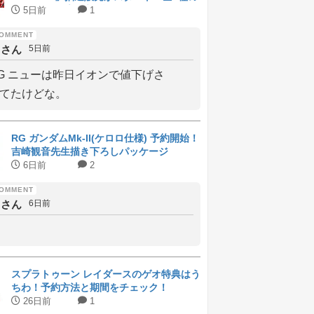
ラインナップと受付期間
5日前
1
しさん
5日前
G ニューは昨日イオンで値下げさ
てたけどな。
RG ガンダムMk-II(ケロロ仕様) 予約開始！
吉崎観音先生描き下ろしパッケージ
6日前
2
しさん
6日前
スプラトゥーン レイダースのゲオ特典はう
ちわ！予約方法と期間をチェック！
26日前
1