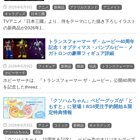
2026年8月9日
アニメ
新商品
アクリルスタンド
アニメイト
キャラグッズ
日本三國
TVアニメ『日本三國』より、侍をテーマにした描き下ろしイラスト
の新商品が2026年1...
トランスフォーマー ザ・ムービー40周年
記念！オプティマス・バンブルビー・メ
ガトロンの豪華フィギュア詳細
2026年8月9日
フィギュア
新商品
映画
玩具
トランスフォーマー
ホビーサーチ
ホビーサーチは、『トランスフォーマー ザ・ムービー』公開40周年
を記念したthreez...
「クソハムちゃん」ベビーグッズが「と
もすと」に登場！8/14受注予約開始＆限
定特典情報
2026年8月9日
アニメ
コミック
新商品
キャラグッズ
クソハムちゃん
通販
「クソハムちゃん」10周年を記念し、ベビー姿のオリジナルグッズ