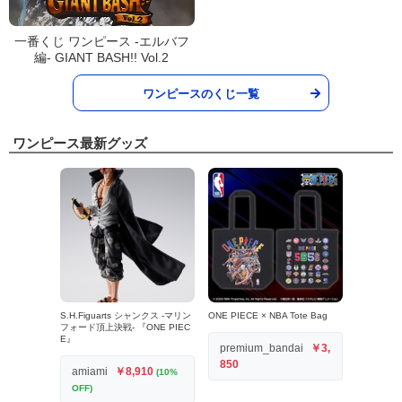
一番くじ ワンピース -エルバフ
編- GIANT BASH!! Vol.2
ワンピースのくじ一覧
ワンピース最新グッズ
S.H.Figuarts シャンクス -マリン
ONE PIECE × NBA Tote Bag
フォード頂上決戦- 『ONE PIEC
E』
premium_bandai
￥3,
850
amiami
￥8,910
(10%
OFF)