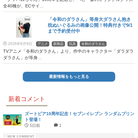
全40種が、ECサイ...
「令和のダラさん」等身大ダラさん抱き
枕ぬいぐるみの画像公開！特典付きで9/1
まで予約受付中
2026年8月9日
アニメ
新商品
玩具
令和のダラさん
TVアニメ「令和のダラさん」より、作中のキャラクター「ダラダラ
ダラさん」が等身...
最新情報をもっと見る
新着コメント
ズートピア10周年記念！セブンイレブン ランダムプリン
ト登場！
5日前
1