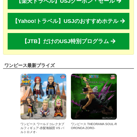
【楽天トラベル】USJクーポン・セール
【Yahoo!トラベル】USJのおすすめホテル
【JTB】だけのUSJ特別プログラム
ワンピース最新プライズ
ワンピース ワールドコレクタブ
ワンピース THEORAMA SOUL-R
ルフィギュア-赤髪海賊団 VS バ
ORONOA ZORO-
ルトロメオ-