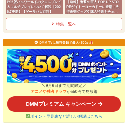
PS5版パルワールドのクロスプレイ
【速報】進撃の巨人 POP UP STO
＆マルチプレイについて解説【202
REがイトーヨーカドーに登場！先
6.7更新】【ゲーサバ大百科】
行販売グッズや購入特典をチェッ
ク
特集一覧へ
DMM TVに無料登録で最大4500pt
＼9月6日まで期間限定／
アニメや独占ドラマ
が550円で見放題
DMMプレミアム キャンペーン
ポイント早見表など詳しい解説はこちら