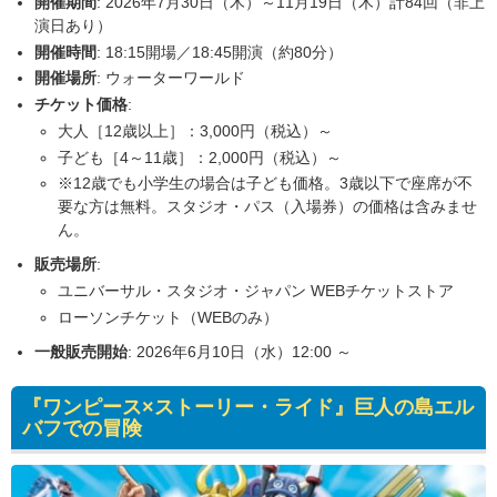
開催期間
: 2026年7月30日（木）～11月19日（木）計84回（非上
演日あり）
開催時間
: 18:15開場／18:45開演（約80分）
開催場所
: ウォーターワールド
チケット価格
:
大人［12歳以上］：3,000円（税込）～
子ども［4～11歳］：2,000円（税込）～
※12歳でも小学生の場合は子ども価格。3歳以下で座席が不
要な方は無料。スタジオ・パス（入場券）の価格は含みませ
ん。
販売場所
:
ユニバーサル・スタジオ・ジャパン WEBチケットストア
ローソンチケット（WEBのみ）
一般販売開始
: 2026年6月10日（水）12:00 ～
『ワンピース×ストーリー・ライド』巨人の島エル
バフでの冒険