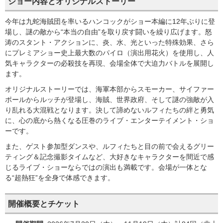
ショー内容とオリジナルストーリー
今年は九蛇海賊団を率いるハンコックがショー本編に12年ぶりに登
場し、謎の敵から“本当の自由”を取り戻す闘いを繰り広げます。怒
涛のスタント・アクションに、炎、水、光といった特殊効果、さら
にプレミアショー史上最大数のパイロ（演出用花火）を使用し、人
気キャラクターの必殺技を再現、会場全体で大迫力バトルを展開し
ます。
オリジナルストーリーでは、海軍本部からスモーカー、サイファー
ポールからルッチが登場し、海賊、世界政府、そして謎の強敵が入
り乱れる大混戦となります。決して諦めないルフィたちの絆と勇気
に、心の底から熱くなる圧巻のライブ・エンターテイメント・ショ
ーです。
また、ゲスト参加型ダンスや、ルフィたちと目の前で会えるグリー
ティング＆記念撮影タイムなど、大好きなキャラクターを間近で感
じるライブ・ショーならではの演出も満載です。会場が一体とな
る“超熱狂”を全身で体感できます。
開催概要とチケット