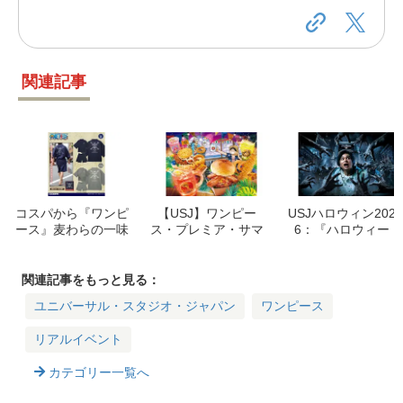
関連記事
コスパから『ワンピ
【USJ】ワンピー
USJハロウィン202
ース』麦わらの一味
ス・プレミア・サマ
6：『ハロウィー
甚平が新登場！海軍
ー 2026！お祭りグ
ン・ホラー・ナイ
アパレルも同時展開
ルメ・限定グッズを
ト』15周年！見どこ
徹底解説
ろとチケットを徹底
関連記事をもっと見る：
解説
ユニバーサル・スタジオ・ジャパン
ワンピース
リアルイベント
カテゴリー一覧へ