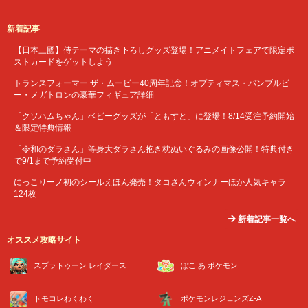
新着記事
【日本三國】侍テーマの描き下ろしグッズ登場！アニメイトフェアで限定ポ
ストカードをゲットしよう
トランスフォーマー ザ・ムービー40周年記念！オプティマス・バンブルビ
ー・メガトロンの豪華フィギュア詳細
「クソハムちゃん」ベビーグッズが「ともすと」に登場！8/14受注予約開始
＆限定特典情報
「令和のダラさん」等身大ダラさん抱き枕ぬいぐるみの画像公開！特典付き
で9/1まで予約受付中
にっこりーノ初のシールえほん発売！タコさんウィンナーほか人気キャラ
124枚
新着記事一覧へ
オススメ攻略サイト
スプラトゥーン レイダース
ぽこ あ ポケモン
トモコレわくわく
ポケモンレジェンズZ-A