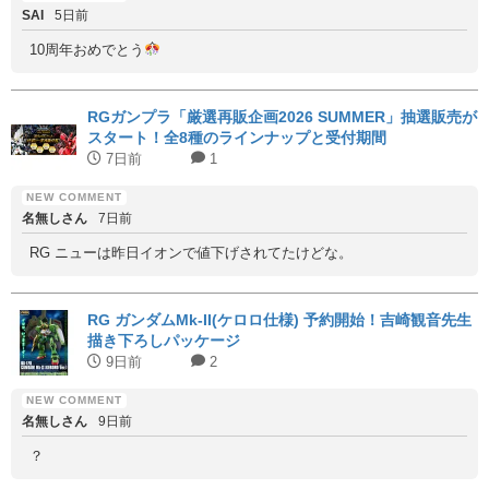
SAI
5日前
10周年おめでとう
RGガンプラ「厳選再販企画2026 SUMMER」抽選販売が
スタート！全8種のラインナップと受付期間
7日前
1
名無しさん
7日前
RG ニューは昨日イオンで値下げされてたけどな。
RG ガンダムMk-II(ケロロ仕様) 予約開始！吉崎観音先生
描き下ろしパッケージ
9日前
2
名無しさん
9日前
？