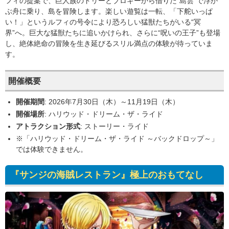
フィの提案で、巨人族のドリーとブロギーから借りた“島雲”で浮か
ぶ舟に乗り、島を冒険します。楽しい遊覧は一転、「下舵いっぱ
い！」というルフィの号令により恐ろしい猛獣たちがいる“冥
界”へ。巨大な猛獣たちに追いかけられ、さらに“呪いの王子”も登場
し、絶体絶命の冒険を生き延びるスリル満点の体験が待っていま
す。
開催概要
開催期間
: 2026年7月30日（木）～11月19日（木）
開催場所
: ハリウッド・ドリーム・ザ・ライド
アトラクション形式
: ストーリー・ライド
※「ハリウッド・ドリーム・ザ・ライド ～バックドロップ～」
では体験できません。
『サンジの海賊レストラン』極上のおもてなし