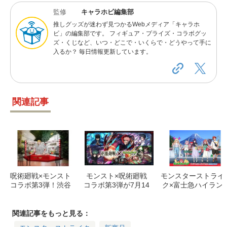
監修
キャラホビ編集部
推しグッズが迷わず見つかるWebメディア「キャラホ
ビ」の編集部です。 フィギュア・プライズ・コラボグッ
ズ・くじなど、いつ・どこで・いくらで・どうやって手に
入るか？ 毎日情報更新しています。
関連記事
呪術廻戦×モンスト
モンスト×呪術廻戦
モンスターストライ
コラボ第3弾！渋谷
コラボ第3弾が7月14
ク×富士急ハイラン
で「レジィ・スタ
日開催！虎杖・七
ド「モンストハイラ
ー」体験イベント開
海・五条が真獣神化
ンド」7月開催！期
催！
で登場
間・内容は？
関連記事をもっと見る：