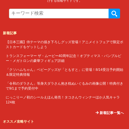
けする情報サイトです。
新着記事
【日本三國】侍テーマの描き下ろしグッズ登場！アニメイトフェアで限定ポ
ストカードをゲットしよう
トランスフォーマー ザ・ムービー40周年記念！オプティマス・バンブルビ
ー・メガトロンの豪華フィギュア詳細
「クソハムちゃん」ベビーグッズが「ともすと」に登場！8/14受注予約開始
＆限定特典情報
「令和のダラさん」等身大ダラさん抱き枕ぬいぐるみの画像公開！特典付き
で9/1まで予約受付中
にっこりーノ初のシールえほん発売！タコさんウィンナーほか人気キャラ
124枚
新着記事一覧へ
オススメ攻略サイト