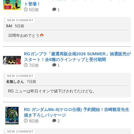
ト登場！
5日前
1
SAI
5日前
10周年おめでとう
RGガンプラ「厳選再販企画2026 SUMMER」抽選販売が
スタート！全8種のラインナップと受付期間
7日前
1
名無しさん
7日前
RG ニューは昨日イオンで値下げされてたけどな。
RG ガンダムMk-II(ケロロ仕様) 予約開始！吉崎観音先生
描き下ろしパッケージ
9日前
2