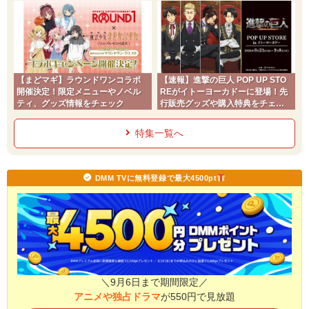
チ】
【まどマギ】ラウンドワンコラボ
【速報】進撃の巨人 POP UP STO
開催決定！限定メニューやノベル
REがイトーヨーカドーに登場！先
ティ、グッズ情報をチェック
行販売グッズや購入特典をチェッ
ク
特集一覧へ
DMM TVに無料登録で最大4500pt
＼9月6日まで期間限定／
アニメや独占ドラマ
が550円で見放題