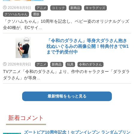
2026年8月9日
アニメ
コミック
新商品
キャラグッズ
クソハムちゃん
通販
「クソハムちゃん」10周年を記念し、ベビー姿のオリジナルグッズ
全40種が、ECサイ...
「令和のダラさん」等身大ダラさん抱き
枕ぬいぐるみの画像公開！特典付きで9/1
まで予約受付中
2026年8月9日
アニメ
新商品
玩具
令和のダラさん
TVアニメ「令和のダラさん」より、作中のキャラクター「ダラダラ
ダラさん」が等身...
最新情報をもっと見る
新着コメント
ズートピア10周年記念！セブンイレブン ランダムプリン