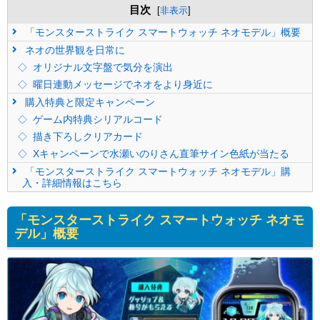
目次
[
非表示
]
「モンスターストライク スマートウォッチ ネオモデル」概要
ネオの世界観を日常に
オリジナル文字盤で気分を演出
曜日連動メッセージでネオをより身近に
購入特典と限定キャンペーン
ゲーム内特典シリアルコード
描き下ろしクリアカード
Xキャンペーンで水瀬いのりさん直筆サイン色紙が当たる
「モンスターストライク スマートウォッチ ネオモデル」購
入・詳細情報はこちら
「モンスターストライク スマートウォッチ ネオモ
デル」概要