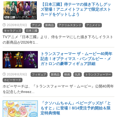
【日本三國】侍テーマの描き下ろしグッ
ズ登場！アニメイトフェアで限定ポスト
カードをゲットしよう
2026年8月9日
アニメ
新商品
アクリルスタンド
アニメイト
キャラグッズ
日本三國
TVアニメ『日本三國』より、侍をテーマにした描き下ろしイラスト
の新商品が2026年1...
トランスフォーマー ザ・ムービー40周年
記念！オプティマス・バンブルビー・メ
ガトロンの豪華フィギュア詳細
2026年8月9日
フィギュア
新商品
映画
玩具
トランスフォーマー
ホビーサーチ
ホビーサーチは、『トランスフォーマー ザ・ムービー』公開40周年
を記念したthreez...
「クソハムちゃん」ベビーグッズが「と
もすと」に登場！8/14受注予約開始＆限
定特典情報