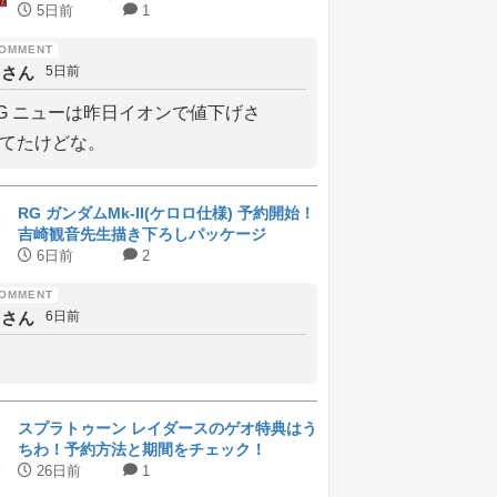
ラインナップと受付期間
5日前
1
しさん
5日前
G ニューは昨日イオンで値下げさ
てたけどな。
RG ガンダムMk-II(ケロロ仕様) 予約開始！
吉崎観音先生描き下ろしパッケージ
6日前
2
しさん
6日前
スプラトゥーン レイダースのゲオ特典はう
ちわ！予約方法と期間をチェック！
26日前
1