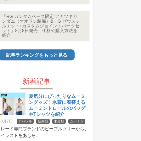
「RG ガンダムベース限定 アカツキガ
ンダム（オオワシ装備）& HG ゼウスシ
ルエット+カスタムジョイントパーツセ
ット」8月8日発売！価格や購入方法を
紹介
記事ランキングをもっと見る
新着記事
夏気分にぴったりなムーミ
ングッズ！水着に着替える
ムーミントロールのバッグ
やTシャツを紹介
年8月7日
アパレル
新商品
未分類
ムーミン
トレード専門ブランドのピープルツリーから、
イラストをあしら...