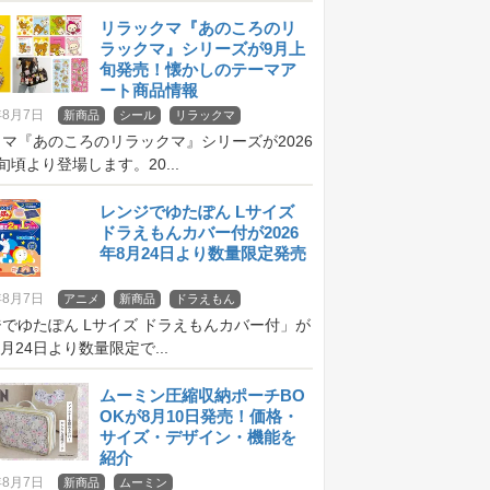
リラックマ『あのころのリ
ラックマ』シリーズが9月上
旬発売！懐かしのテーマア
ート商品情報
年8月7日
新商品
シール
リラックマ
マ『あのころのリラックマ』シリーズが2026
旬頃より登場します。20...
レンジでゆたぽん Lサイズ
ドラえもんカバー付が2026
年8月24日より数量限定発売
年8月7日
アニメ
新商品
ドラえもん
でゆたぽん Lサイズ ドラえもんカバー付」が
8月24日より数量限定で...
ムーミン圧縮収納ポーチBO
OKが8月10日発売！価格・
サイズ・デザイン・機能を
紹介
年8月7日
新商品
ムーミン