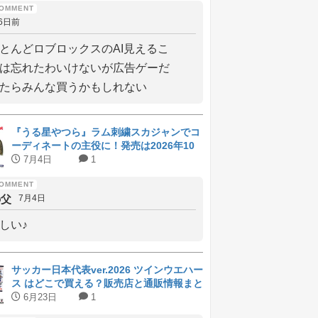
6日前
とんどロブロックスのAI見えるこ
は忘れたわいけないが広告ゲーだ
たらみんな買うかもしれない
『うる星やつら』ラム刺繍スカジャンでコ
ーディネートの主役に！発売は2026年10
月上旬
7月4日
1
の父
7月4日
しい♪
サッカー日本代表ver.2026 ツインウエハー
ス はどこで買える？販売店と通販情報まと
め
6月23日
1