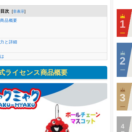
目次
[
非表示
]
商品概要
力と詳細
には
式ライセンス商品概要