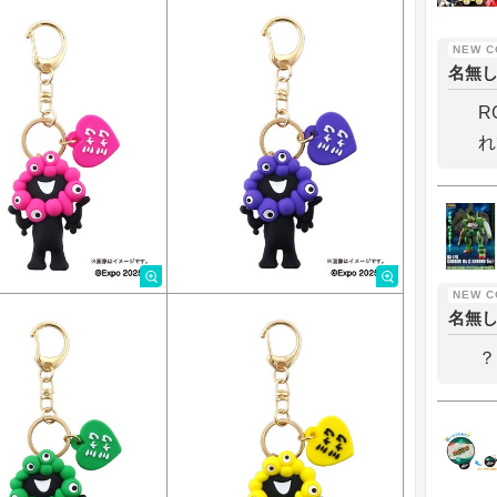
名無
R
れ
名無
？