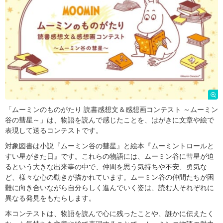
「ムーミンのものがたり 読書感想文＆感想画コンテスト ～ムーミン
谷の彗星～」は、物語を読んで感じたことを、はがきに文章や絵で
表現して送るコンテストです。
対象図書は小説『ムーミン谷の彗星』と絵本『ムーミントロールと
すい星がきた日』です。これらの物語には、ムーミン谷に彗星が迫
るという大きな出来事の中で、仲間を思う気持ちや不安、勇気な
ど、様々な心の動きが描かれています。ムーミン谷の仲間たちが困
難に向き合いながら自分らしく進んでいく姿は、読む人それぞれに
異なる発見をもたらします。
本コンテストは、物語を読んで心に残ったことや、誰かに伝えたく