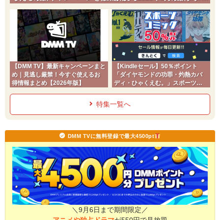
チ】
【DMM TV】最新キャンペーンまと
【Kindleセール】50％ポイント
め｜見逃し厳禁！今すぐ使えるお
「ダイヤモンドの功罪・灼熱カバ
得情報まとめ【2026年版】
ディ・ひゃくえむ。」スポーツコ
ミック
特集一覧へ
DMM TVに無料登録で最大4500pt
＼9月6日まで期間限定／