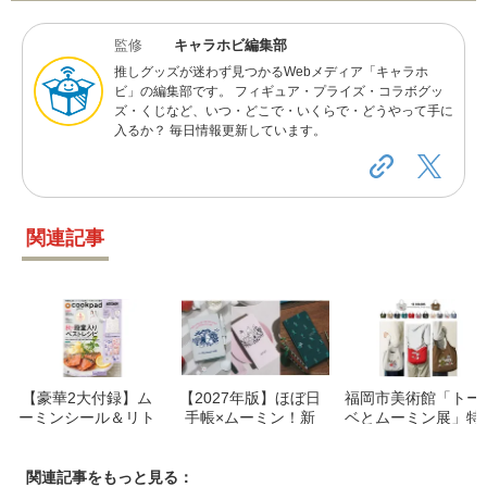
監修
キャラホビ編集部
推しグッズが迷わず見つかるWebメディア「キャラホ
ビ」の編集部です。 フィギュア・プライズ・コラボグッ
ズ・くじなど、いつ・どこで・いくらで・どうやって手に
入るか？ 毎日情報更新しています。
関連記事
【豪華2大付録】ム
【2027年版】ほぼ日
福岡市美術館「トー
ーミンシール＆リト
手帳×ムーミン！新
ベとムーミン展」特
ルミイエコバッグが
発売の全12アイテム
設ショップで出会
登場！cookpad plus
をチェック！
う、刺繍バッグの魅
2026年秋号
力
関連記事をもっと見る：