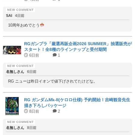
SAI
4日前
10周年おめでとう
RGガンプラ「厳選再販企画2026 SUMMER」抽選販売が
スタート！全8種のラインナップと受付期間
6日前
1
名無しさん
6日前
RG ニューは昨日イオンで値下げされてたけどな。
RG ガンダムMk-II(ケロロ仕様) 予約開始！吉崎観音先生
描き下ろしパッケージ
8日前
2
名無しさん
8日前