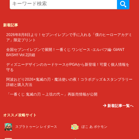
新着記事
2026年8月8日より！セブン‐イレブンで手に入れる「僕のヒーローアカデミ
ア」限定プリント
全国セブン‐イレブンで展開！一番くじ ワンピース -エルバフ編- GIANT
BASH!! Vol.2詳細
ディズニーデザインのカードケースがPGAから新登場！可愛く個人情報を
守る
阿波おどり2026×鬼滅の刃・魔法使いの夜！コラボグッズ＆スタンプラリー
詳細と購入方法
「一番くじ 鬼滅の刃 ～上弦の弐～」再販売情報が公開
新着記事一覧へ
オススメ攻略サイト
スプラトゥーン レイダース
ぽこ あ ポケモン