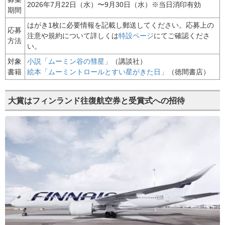
2026年7月22日（水）〜9月30日（水）※当日消印有効
期間
はがき1枚に必要情報を記載し郵送してください。応募上の
応募
注意や規約について詳しくは
特設ページ
にてご確認くださ
方法
い。
対象
小説「ムーミン谷の彗星」
（講談社）
書籍
絵本「ムーミントロールとすい星がきた日」
（徳間書店）
大賞はフィンランド往復航空券と受賞式への招待