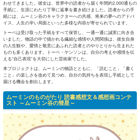
わせてきました。彼女は、世界中の読者から届く年間約2,000通もの
手紙に、生涯にわたり丁寧に返事を書き続けました。読者からの手
紙には、ムーミン谷のキャラクターへの共感、将来の夢へのアドバ
イス、人生の辛い局面といった多様な内容が寄せられています。
トーベは受け取った手紙をすべて保管し、一通一通に誠実に向き合
いました。物語の中で描かれる繊細な感情や人間関係は、彼女自身
の人生観や、愛情と敬意にあふれた読者とのやりとりから生まれた
ものも多くあります。トーベ・ヤンソンは、自分の考えや感情を伝
える“自己表現”を大切にした芸術家でした。
本プロジェクトは、ムーミンの物語とともに、「読むこと」「書く
こと」の楽しさを改めて見つめ、自分の気持ちを表現し手紙として
届ける機会を創出します。
ムーミンのものがたり 読書感想文＆感想画コンテ
スト ～ムーミン谷の彗星～