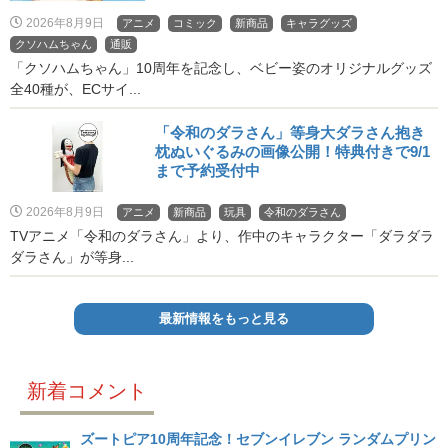
2026年8月9日
アニメ
コミック
新商品
キャラグッズ
クソハムちゃん
通販
「クソハムちゃん」10周年を記念し、ベビー姿のオリジナルグッズ
全40種が、ECサイ...
「令和のダラさん」等身大ダラさん抱き
枕ぬいぐるみの画像公開！特典付きで9/1
まで予約受付中
2026年8月9日
アニメ
新商品
玩具
令和のダラさん
TVアニメ「令和のダラさん」より、作中のキャラクター「ダラダラ
ダラさん」が等身...
最新情報をもっと見る
新着コメント
ズートピア10周年記念！セブンイレブン ランダムプリン