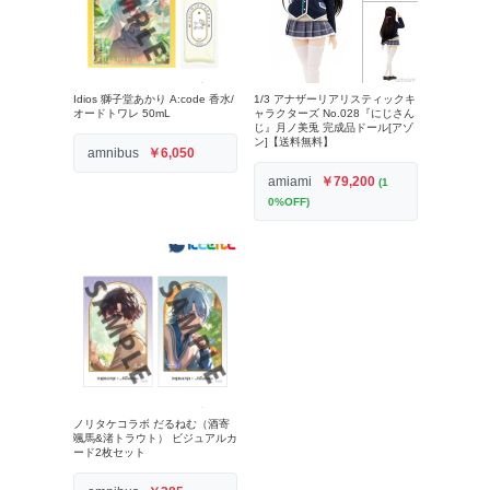
Idios 獅子堂あかり A:code 香水/
1/3 アナザーリアリスティックキ
オードトワレ 50mL
ャラクターズ No.028『にじさん
じ』月ノ美兎 完成品ドール[アゾ
ン]【送料無料】
amnibus
￥6,050
amiami
￥79,200
(1
0%OFF)
ノリタケコラボ だるねむ（酒寄
颯馬&渚トラウト） ビジュアルカ
ード2枚セット