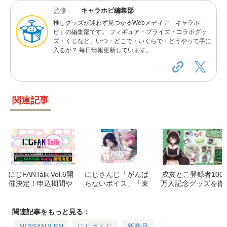
監修
キャラホビ編集部
推しグッズが迷わず見つかるWebメディア「キャラホ
ビ」の編集部です。 フィギュア・プライズ・コラボグッ
ズ・くじなど、いつ・どこで・いくらで・どうやって手に
入るか？ 毎日情報更新しています。
関連記事
にじFANTalk Vol.6開
にじさんじ「がんば
戌亥とこ登録者100
催決定！申込期間や
らないボイス」「束
万人記念グッズを徹
出演ライバー一覧、
縛ボイスVol.2」8月
底解説！受注期間や
イベント詳細をチェ
14日より販売開始！
購入方法
ック
期間と参加ライバー
関連記事をもっと見る：
まとめ
NIJISANJI EN
にじさんじ
新商品