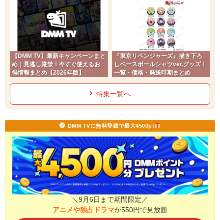
【DMM TV】最新キャンペーンまと
『東京リベンジャーズ』描き下ろ
め｜見逃し厳禁！今すぐ使えるお
しベースボールシャツver.グッズ！
得情報まとめ【2026年版】
一覧・価格・発送時期まとめ
特集一覧へ
DMM TVに無料登録で最大4500pt
＼9月6日まで期間限定／
アニメや独占ドラマ
が550円で見放題