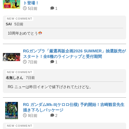
ト登場！
5日前
1
SAI
5日前
10周年おめでとう
RGガンプラ「厳選再販企画2026 SUMMER」抽選販売が
スタート！全8種のラインナップと受付期間
7日前
1
名無しさん
7日前
RG ニューは昨日イオンで値下げされてたけどな。
RG ガンダムMk-II(ケロロ仕様) 予約開始！吉崎観音先生
描き下ろしパッケージ
9日前
2