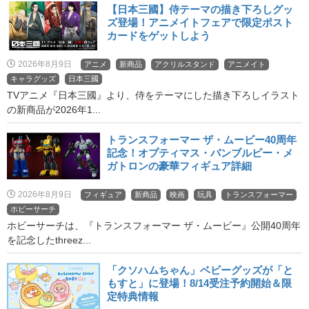
【日本三國】侍テーマの描き下ろしグッ
ズ登場！アニメイトフェアで限定ポスト
カードをゲットしよう
2026年8月9日
アニメ
新商品
アクリルスタンド
アニメイト
キャラグッズ
日本三國
TVアニメ『日本三國』より、侍をテーマにした描き下ろしイラスト
の新商品が2026年1...
トランスフォーマー ザ・ムービー40周年
記念！オプティマス・バンブルビー・メ
ガトロンの豪華フィギュア詳細
2026年8月9日
フィギュア
新商品
映画
玩具
トランスフォーマー
ホビーサーチ
ホビーサーチは、『トランスフォーマー ザ・ムービー』公開40周年
を記念したthreez...
「クソハムちゃん」ベビーグッズが「と
もすと」に登場！8/14受注予約開始＆限
定特典情報