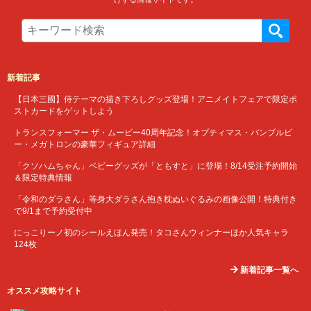
新着記事
【日本三國】侍テーマの描き下ろしグッズ登場！アニメイトフェアで限定ポ
ストカードをゲットしよう
トランスフォーマー ザ・ムービー40周年記念！オプティマス・バンブルビ
ー・メガトロンの豪華フィギュア詳細
「クソハムちゃん」ベビーグッズが「ともすと」に登場！8/14受注予約開始
＆限定特典情報
「令和のダラさん」等身大ダラさん抱き枕ぬいぐるみの画像公開！特典付き
で9/1まで予約受付中
にっこりーノ初のシールえほん発売！タコさんウィンナーほか人気キャラ
124枚
新着記事一覧へ
オススメ攻略サイト