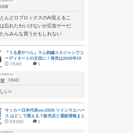
6日前
とんどロブロックスのAI見えるこ
は忘れたわいけないが広告ゲーだ
たらみんな買うかもしれない
『うる星やつら』ラム刺繍スカジャンでコ
ーディネートの主役に！発売は2026年10
月上旬
7月4日
1
の父
7月4日
しい♪
サッカー日本代表ver.2026 ツインウエハー
ス はどこで買える？販売店と通販情報まと
め
6月23日
1