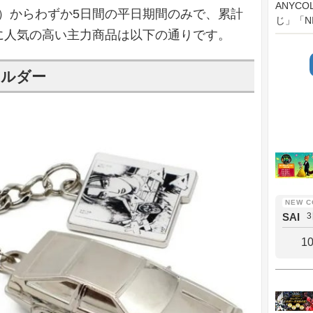
ANYC
日）からわずか5日間の平日期間のみで、累計
じ」「NI
特に人気の高い主力商品は以下の通りです。
ホルダー
SAI
1