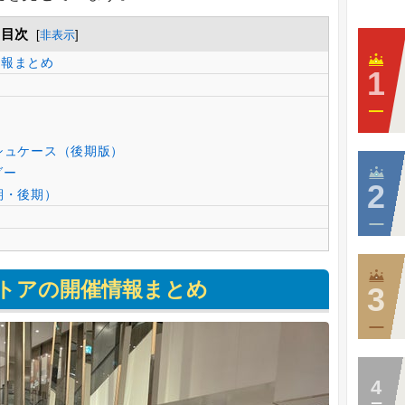
目次
[
非表示
]
情報まとめ
ッシュケース（後期版）
ダー
期・後期）
ストアの開催情報まとめ