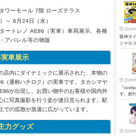
タワーモール 7階 ローズテラス
月）～ 6月24日（水）
2026
ンタートレノ AE86（実車）車両展示、各種
阪神タ
・アパレル等の物販
シャルコ
6実車展示
の店内にダイナミックに展示された、本物の
2026
AE86（通称ハチロク）の実車です。タカシマヤ
『cook
E86が出現し、お買い物中のお客様や国内外
す。創刊
心に写真撮影を行う姿が連日見られます。駅
S上での拡散が急速に広がっています。
主力グッズ
2026