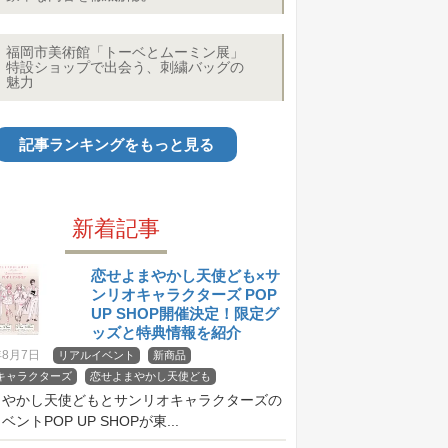
福岡市美術館「トーベとムーミン展」
特設ショップで出会う、刺繍バッグの
魅力
記事ランキングをもっと見る
新着記事
恋せよまやかし天使ども×サ
ンリオキャラクターズ POP
UP SHOP開催決定！限定グ
ッズと特典情報を紹介
年8月7日
リアルイベント
新商品
キャラクターズ
恋せよまやかし天使ども
まやかし天使どもとサンリオキャラクターズの
ントPOP UP SHOPが東...