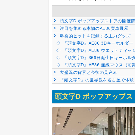
頭文字D ポップアップストアの開催
注目を集める本物のAE86実車展示
爆発的ヒットを記録する主力グッズ
『頭文字D』AE86 3Dキーホルダー
『頭文字D』AE86 ウエットティ
『頭文字D』366日誕生日キーホル
『頭文字D』AE86 無線マウス（前
大盛況の背景と今後の見込み
『頭文字D』の世界観を名古屋で体験
頭文字D ポップアップ