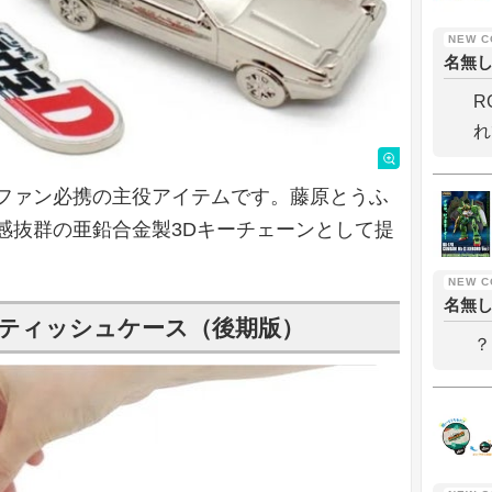
名無
R
れ
ファン必携の主役アイテムです。藤原とうふ
感抜群の亜鉛合金製3Dキーチェーンとして提
名無
ットティッシュケース（後期版）
？