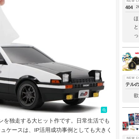
404
2
ほ
と
っ
テル
欲
ンを独走する大ヒット作です。日常生活でも
シュケースは、IP活用成功事例としても大きく