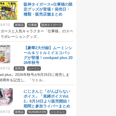
阪神タイガース×仕事猫の限
定グッズが登場！発売日・
種類・販売店舗まとめ
年8月7日
新商品
仕事猫
阪神タイガース
イガースと人気キャラクター「仕事猫」のスペ
ラボレーショングッズ...
【豪華2大付録】ムーミンシ
ール＆リトルミイエコバッ
グが登場！cookpad plus 20
26年秋号
年8月7日
新商品
ムーミン
pad plus』2026年秋号が8月25日に発売しま
8周年を記念し、「リトル...
にじさんじ「がんばらない
ボイス」「束縛ボイスVol.
2」8月14日より販売開始！
期間と参加ライバーまとめ
年8月7日
新商品
NIJISANJI EN
にじさんじ