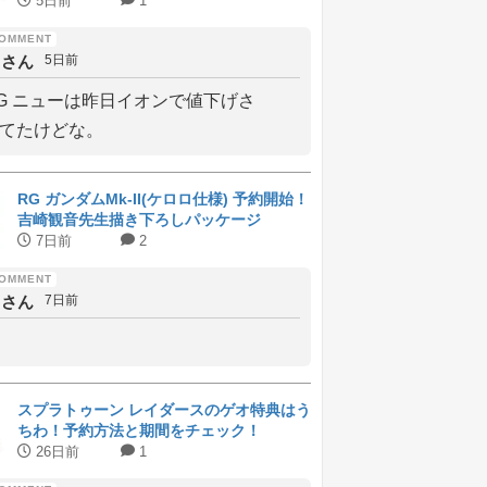
ラインナップと受付期間
5日前
1
しさん
5日前
G ニューは昨日イオンで値下げさ
てたけどな。
RG ガンダムMk-II(ケロロ仕様) 予約開始！
吉崎観音先生描き下ろしパッケージ
7日前
2
しさん
7日前
スプラトゥーン レイダースのゲオ特典はう
ちわ！予約方法と期間をチェック！
26日前
1