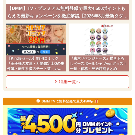
【DMM】TV・プレミアム無料登録で最大4,500ポイントも
らえる最新キャンペーンを徹底解説【2026年8月最新タダポ
チ】
【Kindleセール】99円コミック
『東京リベンジャーズ』描き下ろ
「王子様の友達・万能鑑定士Qの事
しベースボールシャツver.グッズ！
件簿・転生社畜のチート菜」カド
一覧・価格・発送時期まとめ
コミ2026夏
特集一覧へ
DMM TVに無料登録で最大4500pt