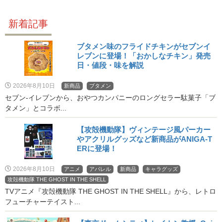
新着記事
ブタメン味のフライドチキンがセブンイ
レブンに登場！「おかしなチキン」発売
日・値段・味を解説
2026年8月10日
新商品
ブタメン
セブン‐イレブンから、おやつカンパニーのロングセラー駄菓子「ブ
タメン」とコラボ...
【攻殻機動隊】ヴィンテージ風パーカー
やアクリルグッズなど新商品がANIGA-T
ERに登場！
2026年8月10日
アニメ
アパレル
新商品
キャラグッズ
攻殻機動隊 THE GHOST IN THE SHELL
TVアニメ『攻殻機動隊 THE GHOST IN THE SHELL』から、レトロ
フューチャーテイスト...