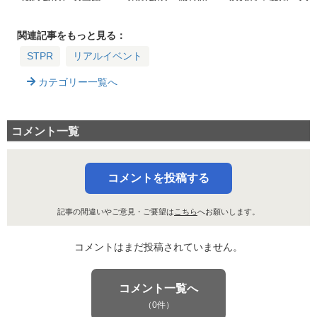
で生中継！ライブビ
放席の先着販売がス
阪・東京・福岡 全1
ューイング詳細まと
タート！日程・価格
1公演の日程・料金
め
まとめ
まとめ（ファンクラ
関連記事をもっと見る：
ブ優先）
STPR
リアルイベント
カテゴリー一覧へ
コメント一覧
コメントを投稿する
記事の間違いやご意見・ご要望は
こちら
へお願いします。
コメントはまだ投稿されていません。
コメント一覧へ
（0件）