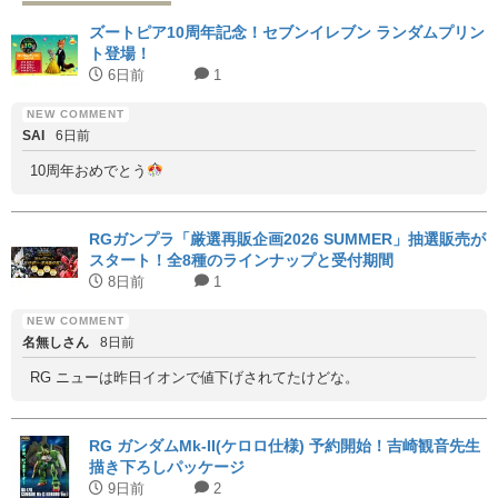
ズートピア10周年記念！セブンイレブン ランダムプリン
ト登場！
6日前
1
SAI
6日前
10周年おめでとう
RGガンプラ「厳選再販企画2026 SUMMER」抽選販売が
スタート！全8種のラインナップと受付期間
8日前
1
名無しさん
8日前
RG ニューは昨日イオンで値下げされてたけどな。
RG ガンダムMk-II(ケロロ仕様) 予約開始！吉崎観音先生
描き下ろしパッケージ
9日前
2