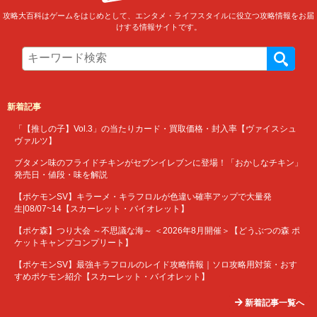
攻略大百科はゲームをはじめとして、エンタメ・ライフスタイルに役立つ攻略情報をお届
けする情報サイトです。
新着記事
「【推しの子】Vol.3」の当たりカード・買取価格・封入率【ヴァイスシュ
ヴァルツ】
ブタメン味のフライドチキンがセブンイレブンに登場！「おかしなチキン」
発売日・値段・味を解説
【ポケモンSV】キラーメ・キラフロルが色違い確率アップで大量発
生|08/07~14【スカーレット・バイオレット】
【ポケ森】つり大会 ～不思議な海～ ＜2026年8月開催＞【どうぶつの森 ポ
ケットキャンプコンプリート】
【ポケモンSV】最強キラフロルのレイド攻略情報｜ソロ攻略用対策・おす
すめポケモン紹介【スカーレット・バイオレット】
新着記事一覧へ