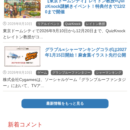
【東京ドームシティ】レイトン教授×Qui
zKnock謎解きイベント！特典付きで12/2
0まで開催
2026年8月10日
リアルイベント
QuizKnock
レイトン教授
東京ドームシティで2026年9月10日から12月20日まで、QuizKnock
とレイトン教授がコ...
グラブル×シャーマンキングコラボは2027
年1月15日開始！麻倉葉イラスト先行公開
2026年8月10日
ゲーム
グランブルーファンタジー
シャーマンキング
株式会社Cygamesは、ソーシャルゲーム『グランブルーファンタジ
ー』において、TVア...
最新情報をもっと見る
新着コメント