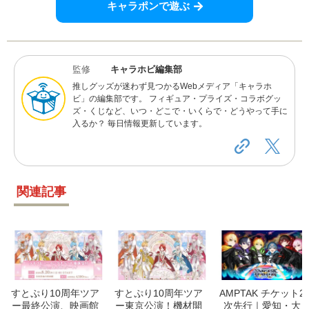
キャラポンで遊ぶ
監修
キャラホビ編集部
推しグッズが迷わず見つかるWebメディア「キャラホ
ビ」の編集部です。 フィギュア・プライズ・コラボグッ
ズ・くじなど、いつ・どこで・いくらで・どうやって手に
入るか？ 毎日情報更新しています。
関連記事
すとぷり10周年ツア
すとぷり10周年ツア
AMPTAK チケット2
ー最終公演、映画館
ー東京公演！機材開
次先行｜愛知・大