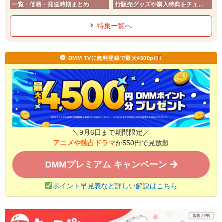
一覧・価格・発送時期まとめ
行販売グッズや購入特典をチェッ
ク
特集一覧へ
DMM TVに無料登録で最大4500pt
＼9月6日まで期間限定／
アニメや独占ドラマ
が550円で見放題
DMMプレミアム キャンペーン
ポイント早見表など詳しい解説はこちら