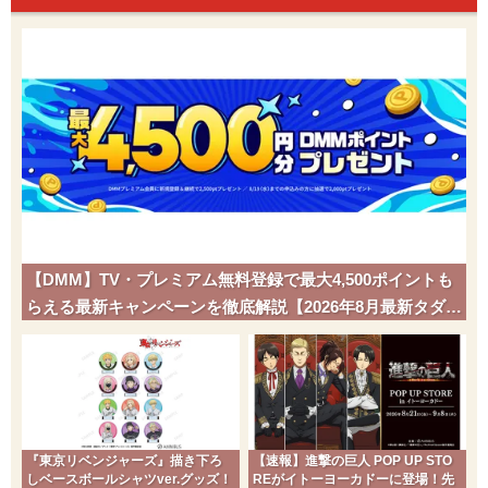
【DMM】TV・プレミアム無料登録で最大4,500ポイントも
らえる最新キャンペーンを徹底解説【2026年8月最新タダポ
チ】
『東京リベンジャーズ』描き下ろ
【速報】進撃の巨人 POP UP STO
しベースボールシャツver.グッズ！
REがイトーヨーカドーに登場！先