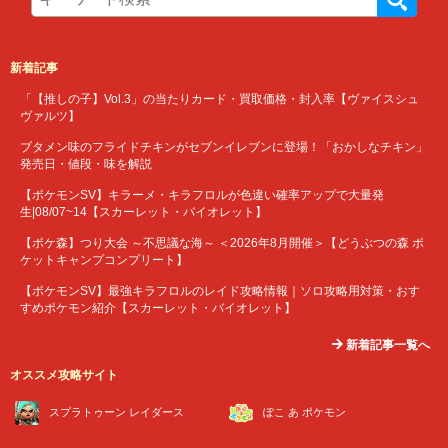
新着記事
「【推しの子】Vol.3」の当たりカード・買取価格・封入率【ヴァイスシュ
ヴァルツ】
ブタメン味のフライドチキンがセブンイレブンに登場！「おかしなチキン」
発売日・値段・味を解説
【ポケモンSV】キラーメ・キラフロルが色違い確率アップで大量発
生|08/07~14【スカーレット・バイオレット】
【ポケ森】つり大会 ～不思議な海～ ＜2026年8月開催＞【どうぶつの森 ポ
ケットキャンプコンプリート】
【ポケモンSV】最強キラフロルのレイド攻略情報｜ソロ攻略用対策・おす
すめポケモン紹介【スカーレット・バイオレット】
新着記事一覧へ
オススメ攻略サイト
スプラトゥーン レイダース
ぽこ あ ポケモン