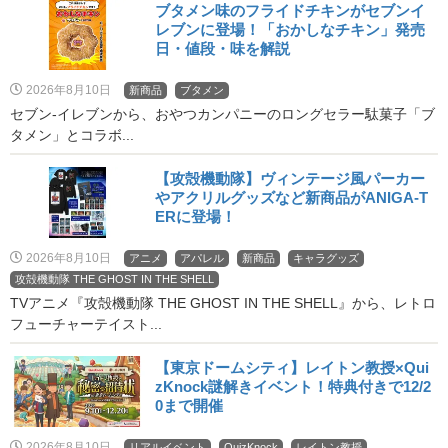
ブタメン味のフライドチキンがセブンイ
レブンに登場！「おかしなチキン」発売
日・値段・味を解説
2026年8月10日
新商品
ブタメン
セブン‐イレブンから、おやつカンパニーのロングセラー駄菓子「ブ
タメン」とコラボ...
【攻殻機動隊】ヴィンテージ風パーカー
やアクリルグッズなど新商品がANIGA-T
ERに登場！
2026年8月10日
アニメ
アパレル
新商品
キャラグッズ
攻殻機動隊 THE GHOST IN THE SHELL
TVアニメ『攻殻機動隊 THE GHOST IN THE SHELL』から、レトロ
フューチャーテイスト...
【東京ドームシティ】レイトン教授×Qui
zKnock謎解きイベント！特典付きで12/2
0まで開催
2026年8月10日
リアルイベント
QuizKnock
レイトン教授