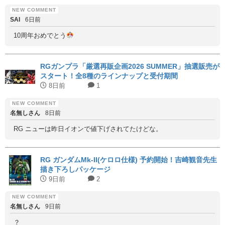
SAI
6日前
10周年おめでとう
RGガンプラ「厳選再販企画2026 SUMMER」抽選販売が
スタート！全8種のラインナップと受付期間
8日前
1
名無しさん
8日前
RG ニューは昨日イオンで値下げされてたけどな。
RG ガンダムMk-II(ケロロ仕様) 予約開始！吉崎観音先生
描き下ろしパッケージ
9日前
2
名無しさん
9日前
？