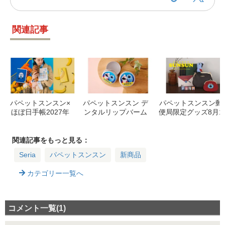
関連記事
パペットスンスン×
パペットスンスン デ
パペットスンスン郵
ほぼ日手帳2027年
ンタルリップバーム
便局限定グッズ8月1
版！9/1発売、新作
新発売！歯科業界初
2日発売！マスコッ
手帳＆文具ラインナ
コラボで口唇ケアを
トやバッグなど全5
ップ
もっと楽しく！
種
関連記事をもっと見る：
Seria
パペットスンスン
新商品
カテゴリー一覧へ
コメント一覧(1)