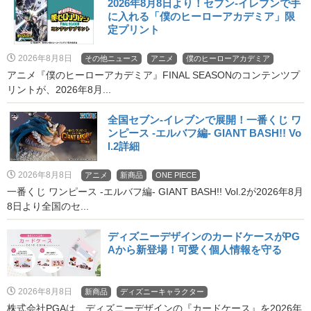
2026年8月8日より！セブン‐イレブンで手
に入れる「僕のヒーローアカデミア」限
定プリント
2026年8月8日
その他ニュース
アニメ
僕のヒーローアカデミア
アニメ『僕のヒーローアカデミア』FINAL SEASONのコンテンツプ
リントが、2026年8月...
全国セブン‐イレブンで展開！一番くじ ワ
ンピース -エルバフ編- GIANT BASH!! Vo
l.2詳細
2026年8月8日
アニメ
新商品
ONE PIECE
一番くじ ワンピース -エルバフ編- GIANT BASH!! Vol.2が2026年8月
8日より全国のセ...
ディズニーデザインのカードケースがPG
Aから新登場！可愛く個人情報を守る
2026年8月8日
新商品
ディズニーキャラクター
株式会社PGAは、ディズニーデザインの『カードケース』を2026年