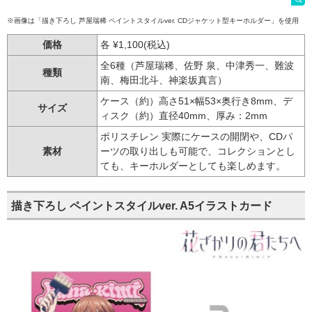
※画像は「描き下ろし 芦屋瑞稀 ペイントスタイルver. CDジャケット型キーホルダー」を使用
価格
各 ¥1,100(税込)
全6種（芦屋瑞稀、佐野 泉、中津秀一、難波
種類
南、梅田北斗、神楽坂真言）
ケース（約）高さ51×幅53×奥行き8mm、デ
サイズ
ィスク（約）直径40mm、厚み：2mm
ポリスチレン 実際にケースの開閉や、CDパ
素材
ーツの取り出しも可能で、コレクションとし
ても、キーホルダーとしても楽しめます。
描き下ろし ペイントスタイルver. A5イラストカード