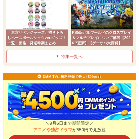
『東京リベンジャーズ』描き下ろ
PS5版パルワールドのクロスプレイ
しベースボールシャツver.グッズ！
＆マルチプレイについて解説【202
一覧・価格・発送時期まとめ
6.7更新】【ゲーサバ大百科】
特集一覧へ
DMM TVに無料登録で最大4500pt
＼9月6日まで期間限定／
アニメや独占ドラマ
が550円で見放題