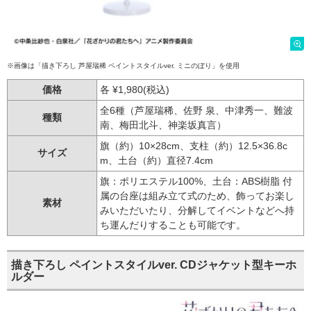
※画像は「描き下ろし 芦屋瑞稀 ペイントスタイルver. ミニのぼり」を使用
価格
各 ¥1,980(税込)
全6種（芦屋瑞稀、佐野 泉、中津秀一、難波
種類
南、梅田北斗、神楽坂真言）
旗（約）10×28cm、支柱（約）12.5×36.8c
サイズ
m、土台（約）直径7.4cm
旗：ポリエステル100%、土台：ABS樹脂 付
属の台座は組み立て式のため、飾ってお楽し
素材
みいただいたり、分解してイベントなどへ持
ち運んだりすることも可能です。
描き下ろし ペイントスタイルver. CDジャケット型キーホ
ルダー