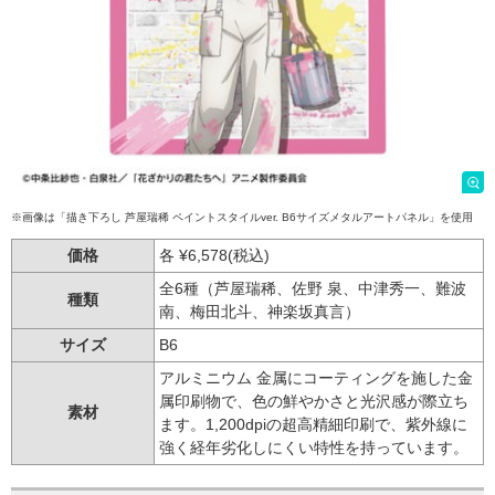
※画像は「描き下ろし 芦屋瑞稀 ペイントスタイルver. B6サイズメタルアートパネル」を使用
価格
各 ¥6,578(税込)
全6種（芦屋瑞稀、佐野 泉、中津秀一、難波
種類
南、梅田北斗、神楽坂真言）
サイズ
B6
アルミニウム 金属にコーティングを施した金
属印刷物で、色の鮮やかさと光沢感が際立ち
素材
ます。1,200dpiの超高精細印刷で、紫外線に
強く経年劣化しにくい特性を持っています。