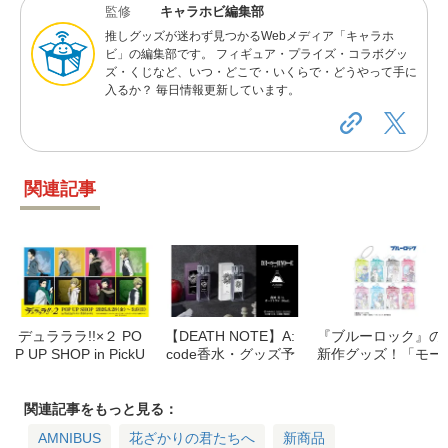
監修
キャラホビ編集部
推しグッズが迷わず見つかるWebメディア「キャラホ
ビ」の編集部です。 フィギュア・プライズ・コラボグッ
ズ・くじなど、いつ・どこで・いくらで・どうやって手に
入るか？ 毎日情報更新しています。
関連記事
デュラララ!!×２ PO
【DEATH NOTE】A:
『ブルーロック』の
P UP SHOP in PickU
code香水・グッズ予
新作グッズ！「モー
pランキン 渋谷ちか
約受付中！夜神月・
ニングルーティンve
みち開催決定！限定
Lをイメージした香
r. Ani-Art KAWAII lab
アイテム・特典情報
りやTシャツ詳細
el」全8種が受注開
関連記事をもっと見る：
始
AMNIBUS
花ざかりの君たちへ
新商品