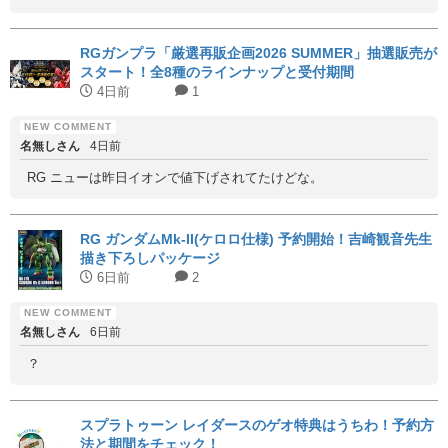
RGガンプラ「厳選再販企画2026 SUMMER」抽選販売が
スタート！全8種のラインナップと受付期間
4日前
1
名無しさん
4日前
RG ニューは昨日イオンで値下げされてたけどな。
RG ガンダムMk-II(ケロロ仕様) 予約開始！吉崎観音先生
描き下ろしパッケージ
6日前
2
名無しさん
6日前
？
スプラトゥーン レイダースのゲオ特典はうちわ！予約方
法と期間をチェック！