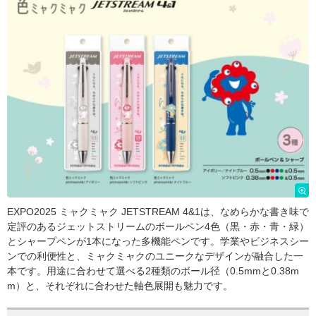
EXPO2025 ミャクミャク JETSTREAM 4&1は、なめらかな書き味で
定評のあるジェットストリームのボールペン4色（黒・赤・青・緑）
とシャープペンが1本になった多機能ペンです。学業やビジネスシー
ンでの利便性と、ミャクミャクのユニークなデザインが融合した一
本です。用途に合わせて選べる2種類のボール径（0.5mmと0.38m
m）と、それぞれに合わせた軸色展開も魅力です。