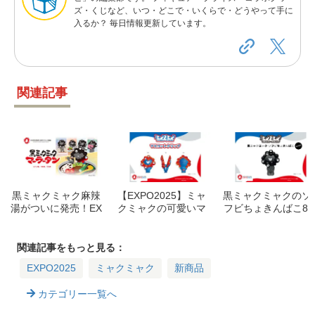
ズ・くじなど、いつ・どこで・いくらで・どうやって手に
入るか？ 毎日情報更新しています。
関連記事
黒ミャクミャク麻辣
【EXPO2025】ミャ
黒ミャクミャクのソ
湯がついに発売！EX
クミャクの可愛いマ
フビちょきんばこ8/
PO2025公式ライセ
スコットクリップが
1発売！価格や販売
ンス商品の詳細と3
登場！いつから買え
場所は？【EXPO20
つの辛さを徹底解説
る？値段は？
25 公式ライセンス
関連記事をもっと見る：
商品】
EXPO2025
ミャクミャク
新商品
カテゴリー一覧へ