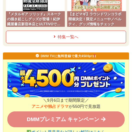
『メタルギア ソリッド』スネーク
【まどマギ】ラウンドワンコラボ
の描き起こしグッズが登場！紀伊
開催決定！限定メニューやノベル
國屋書店新宿本店とULTTiVOで販
ティ、グッズ情報をチェック
売開始
特集一覧へ
DMM TVに無料登録で最大4500pt
＼9月6日まで期間限定／
アニメや独占ドラマ
が550円で見放題
DMMプレミアム キャンペーン