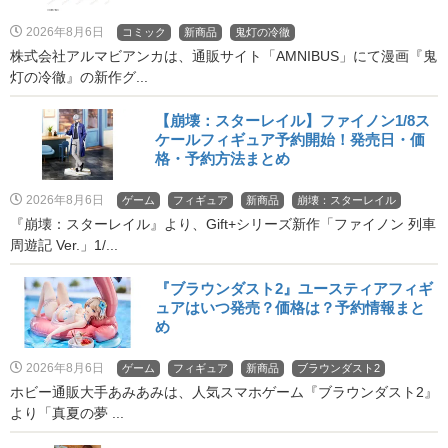
2026年8月6日
コミック
新商品
鬼灯の冷徹
株式会社アルマビアンカは、通販サイト「AMNIBUS」にて漫画『鬼
灯の冷徹』の新作グ...
【崩壊：スターレイル】ファイノン1/8ス
ケールフィギュア予約開始！発売日・価
格・予約方法まとめ
2026年8月6日
ゲーム
フィギュア
新商品
崩壊：スターレイル
『崩壊：スターレイル』より、Gift+シリーズ新作「ファイノン 列車
周遊記 Ver.」1/...
『ブラウンダスト2』ユースティアフィギ
ュアはいつ発売？価格は？予約情報まと
め
2026年8月6日
ゲーム
フィギュア
新商品
ブラウンダスト2
ホビー通販大手あみあみは、人気スマホゲーム『ブラウンダスト2』
より「真夏の夢 ...