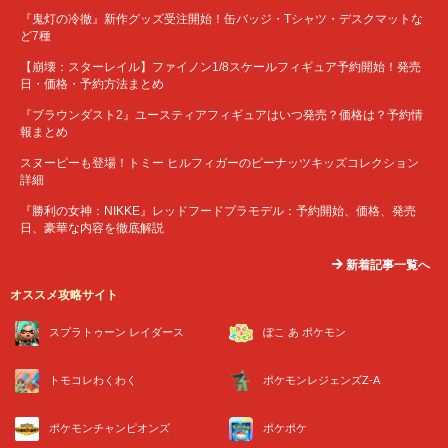
『鬼灯の冷徹』新作グッズ受注開始！缶バッジ・Tシャツ・デスクマットな
ど7種
【崩壊：スターレイル】ファイノン1/8スケールフィギュア予約開始！発売
日・価格・予約方法まとめ
『ブラウンダスト2』ユースティアフィギュアはいつ発売？価格は？予約情
報まとめ
スヌーピーも登場！トミー ヒルフィガーのピーナッツキッズコレクション
詳細
『勝利の女神：NIKKE』レッドフードプラモデル：予約開始、価格、発売
日、豪華な内容を徹底解説
新着記事一覧へ
オススメ攻略サイト
スプラトゥーン レイダース
ぽこ あ ポケモン
トモコレわくわく
ポケモンレジェンズZ-A
ポケモンチャンピオンズ
ポケポケ