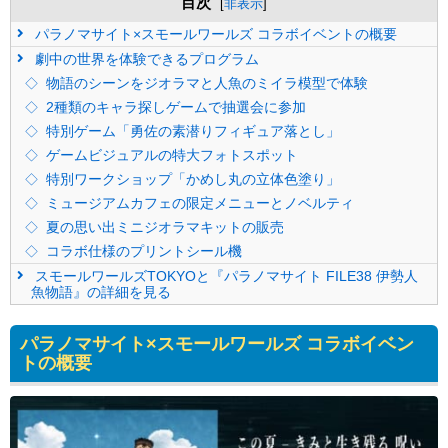
目次
[
非表示
]
パラノマサイト×スモールワールズ コラボイベントの概要
劇中の世界を体験できるプログラム
物語のシーンをジオラマと人魚のミイラ模型で体験
2種類のキャラ探しゲームで抽選会に参加
特別ゲーム「勇佐の素潜りフィギュア落とし」
ゲームビジュアルの特大フォトスポット
特別ワークショップ「かめし丸の立体色塗り」
ミュージアムカフェの限定メニューとノベルティ
夏の思い出ミニジオラマキットの販売
コラボ仕様のプリントシール機
スモールワールズTOKYOと『パラノマサイト FILE38 伊勢人
魚物語』の詳細を見る
パラノマサイト×スモールワールズ コラボイベン
トの概要