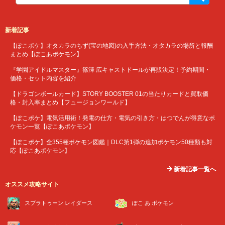
新着記事
【ぽこポケ】オタカラのちず(宝の地図)の入手方法・オタカラの場所と報酬
まとめ【ぽこあポケモン】
『学園アイドルマスター』篠澤 広キャストドールが再販決定！予約期間・
価格・セット内容を紹介
【ドラゴンボールカード】STORY BOOSTER 01の当たりカードと買取価
格・封入率まとめ【フュージョンワールド】
【ぽこポケ】電気活用術！発電の仕方・電気の引き方・はつでんが得意なポ
ケモン一覧【ぽこあポケモン】
【ぽこポケ】全355種ポケモン図鑑｜DLC第1弾の追加ポケモン50種類も対
応【ぽこあポケモン】
新着記事一覧へ
オススメ攻略サイト
スプラトゥーン レイダース
ぽこ あ ポケモン