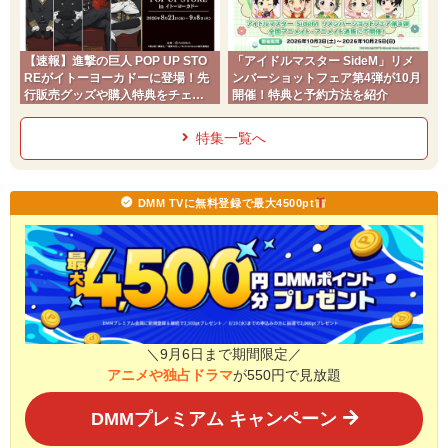
【速報】進撃の巨人 POP UP STO
「アイドルマスター SideM」リメ
REがイトーヨーカドーに登場！先
ンバーショットフェア第4弾が10月
行販売グッズや購入特典をチェッ
開催！特典と予約方法を紹介
ク
特集一覧へ
DMM TVに無料登録で最大4500pt
＼9月6日まで期間限定／
アニメや独占ドラマ
が550円で見放題
DMMプレミアム キャンペーン