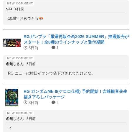
SAI
4日前
10周年おめでとう
RGガンプラ「厳選再販企画2026 SUMMER」抽選販売が
スタート！全8種のラインナップと受付期間
6日前
1
名無しさん
6日前
RG ニューは昨日イオンで値下げされてたけどな。
RG ガンダムMk-II(ケロロ仕様) 予約開始！吉崎観音先生
描き下ろしパッケージ
8日前
2
名無しさん
8日前
？