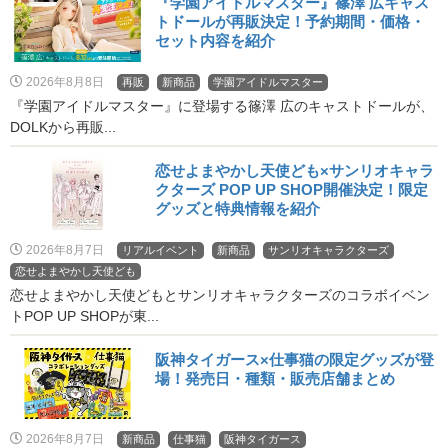
『学園アイドルマスター』篠澤 広キャス
トドールが再販決定！予約期間・価格・
セット内容を紹介
2026年8月8日
再販
新商品
学園アイドルマスター
『学園アイドルマスター』に登場する篠澤 広のキャストドールが、
DOLKから再販...
恋せよまやかし天使ども×サンリオキャラ
クターズ POP UP SHOP開催決定！限定
グッズと特典情報を紹介
2026年8月7日
リアルイベント
新商品
サンリオキャラクターズ
恋せよまやかし天使ども
恋せよまやかし天使どもとサンリオキャラクターズのコラボイベン
トPOP UP SHOPが東...
阪神タイガース×仕事猫の限定グッズが登
場！発売日・種類・販売店舗まとめ
2026年8月7日
新商品
仕事猫
阪神タイガース