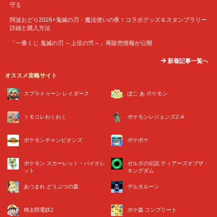
守る
阿波おどり2026×鬼滅の刃・魔法使いの夜！コラボグッズ＆スタンプラリー
詳細と購入方法
「一番くじ 鬼滅の刃 ～上弦の弐～」再販売情報が公開
新着記事一覧へ
オススメ攻略サイト
スプラトゥーン レイダース
ぽこ あ ポケモン
トモコレわくわく
ポケモンレジェンズZ-A
ポケモンチャンピオンズ
ポケポケ
ポケモン スカーレット・バイオレ
ゼルダの伝説 ティアーズオブザ・
ット
キングダム
あつまれ どうぶつの森
デルタルーン
桃太郎電鉄2
ポケ森 コンプリート