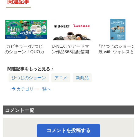
関連記事
カビキラー×ひつじ
U-NEXTでアードマ
「ひつじのショーン
のショーン！QUOカ
ン作品365話配信開
展 with ウォレスと
ードPayなど豪華景
始！ウォレスとグル
グルミット」が名古
品が当たるキャンペ
ミットなど
屋PARCOに登場！
ーン
展示内容、限定グッ
関連記事をもっと見る：
ズ、スタンプラリー
ひつじのショーン
アニメ
新商品
詳細
カテゴリー一覧へ
コメント一覧
コメントを投稿する