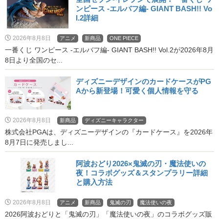
ンピース -エルバフ編- GIANT BASH!! Vo
l.2詳細
2026年8月8日
アニメ
新商品
ONE PIECE
一番くじ ワンピース -エルバフ編- GIANT BASH!! Vol.2が2026年8月
8日より全国のセ...
ディズニーデザインのカードケースがPG
Aから新登場！可愛く個人情報を守る
2026年8月8日
新商品
ディズニーキャラクター
株式会社PGAは、ディズニーデザインの『カードケース』を2026年
8月7日に発売しまし...
阿波おどり2026×鬼滅の刃・魔法使いの
夜！コラボグッズ＆スタンプラリー詳細
と購入方法
2026年8月8日
アニメ
新商品
鬼滅の刃
魔法使いの夜
2026阿波おどりと「鬼滅の刃」「魔法使いの夜」のコラボグッズ販