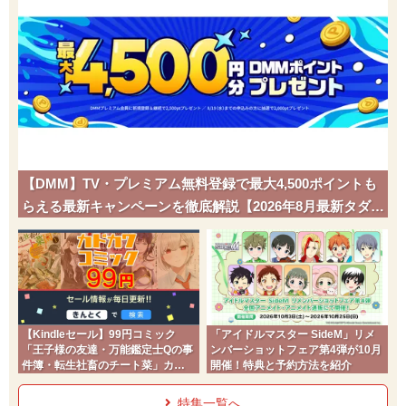
【DMM】TV・プレミアム無料登録で最大4,500ポイントも
らえる最新キャンペーンを徹底解説【2026年8月最新タダポ
チ】
【Kindleセール】99円コミック
「アイドルマスター SideM」リメ
「王子様の友達・万能鑑定士Qの事
ンバーショットフェア第4弾が10月
件簿・転生社畜のチート菜」カド
開催！特典と予約方法を紹介
コミ2026夏
特集一覧へ