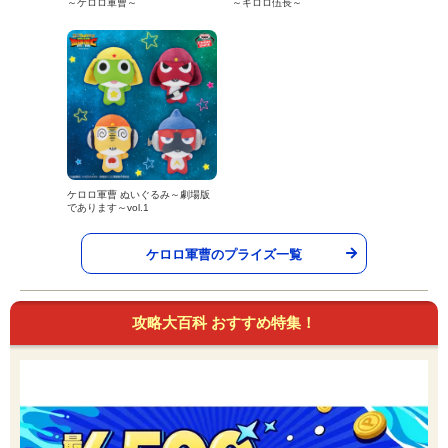
～ケロロ軍曹～
～ギロロ伍長～
ケロロ軍曹 ぬいぐるみ～劇場版
であります～vol.1
ケロロ軍曹のプライズ一覧
攻略大百科 おすすめ特集！