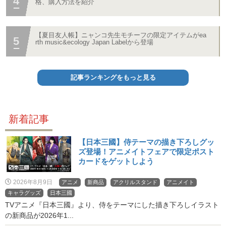
格、購入方法を紹介
【夏目友人帳】ニャンコ先生モチーフの限定アイテムがea
rth music&ecology Japan Labelから登場
記事ランキングをもっと見る
新着記事
【日本三國】侍テーマの描き下ろしグッ
ズ登場！アニメイトフェアで限定ポスト
カードをゲットしよう
2026年8月9日
アニメ
新商品
アクリルスタンド
アニメイト
キャラグッズ
日本三國
TVアニメ『日本三國』より、侍をテーマにした描き下ろしイラスト
の新商品が2026年1...