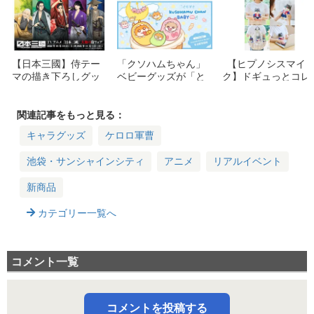
【日本三國】侍テー
「クソハムちゃん」
【ヒプノシスマイ
マの描き下ろしグッ
ベビーグッズが「と
ク】ドギュっとコレ
ズ登場！アニメイト
もすと」に登場！8/
クション登場！全18
フェアで限定ポスト
14受注予約開始＆限
種の犬ぬいぐるみ詳
カードをゲットしよ
定特典情報
細
関連記事をもっと見る：
う
キャラグッズ
ケロロ軍曹
池袋・サンシャインシティ
アニメ
リアルイベント
新商品
カテゴリー一覧へ
コメント一覧
コメントを投稿する