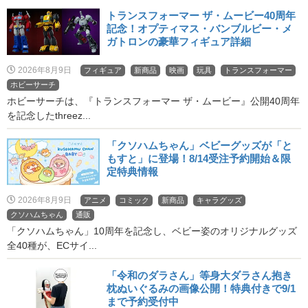
トランスフォーマー ザ・ムービー40周年
記念！オプティマス・バンブルビー・メ
ガトロンの豪華フィギュア詳細
2026年8月9日
フィギュア
新商品
映画
玩具
トランスフォーマー
ホビーサーチ
ホビーサーチは、『トランスフォーマー ザ・ムービー』公開40周年
を記念したthreez...
「クソハムちゃん」ベビーグッズが「と
もすと」に登場！8/14受注予約開始＆限
定特典情報
2026年8月9日
アニメ
コミック
新商品
キャラグッズ
クソハムちゃん
通販
「クソハムちゃん」10周年を記念し、ベビー姿のオリジナルグッズ
全40種が、ECサイ...
「令和のダラさん」等身大ダラさん抱き
枕ぬいぐるみの画像公開！特典付きで9/1
まで予約受付中