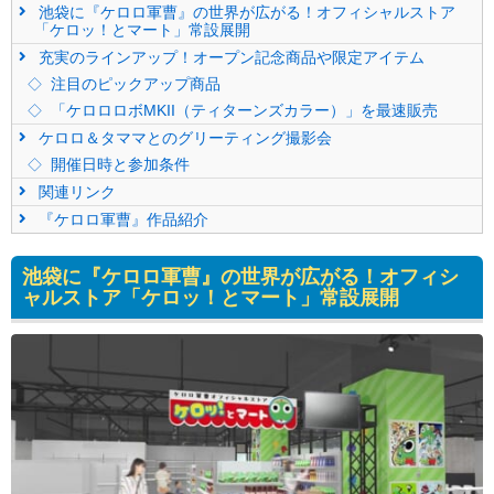
池袋に『ケロロ軍曹』の世界が広がる！オフィシャルストア
「ケロッ！とマート」常設展開
充実のラインアップ！オープン記念商品や限定アイテム
注目のピックアップ商品
「ケロロロボMKII（ティターンズカラー）」を最速販売
ケロロ＆タママとのグリーティング撮影会
開催日時と参加条件
関連リンク
『ケロロ軍曹』作品紹介
池袋に『ケロロ軍曹』の世界が広がる！オフィシ
ャルストア「ケロッ！とマート」常設展開