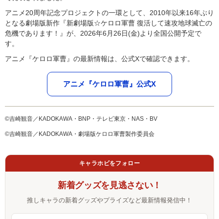
アニメ20周年記念プロジェクトの一環として、2010年以来16年ぶり
となる劇場版新作『新劇場版☆ケロロ軍曹 復活して速攻地球滅亡の
危機であります！』が、2026年6月26日(金)より全国公開予定で
す。
アニメ『ケロロ軍曹』の最新情報は、公式Xで確認できます。
アニメ『ケロロ軍曹』公式X
©吉崎観音／KADOKAWA・BNP・テレビ東京・NAS・BV
©吉崎観音／KADOKAWA・劇場版ケロロ軍曹製作委員会
キャラホビをフォロー
新着グッズを見逃さない！
推しキャラの新着グッズやプライズなど最新情報発信中！