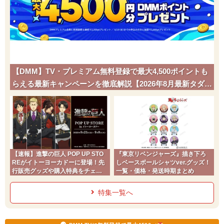
【DMM】TV・プレミアム無料登録で最大4,500ポイントも
らえる最新キャンペーンを徹底解説【2026年8月最新タダポ
チ】
【速報】進撃の巨人 POP UP STO
『東京リベンジャーズ』描き下ろ
REがイトーヨーカドーに登場！先
しベースボールシャツver.グッズ！
行販売グッズや購入特典をチェッ
一覧・価格・発送時期まとめ
ク
特集一覧へ