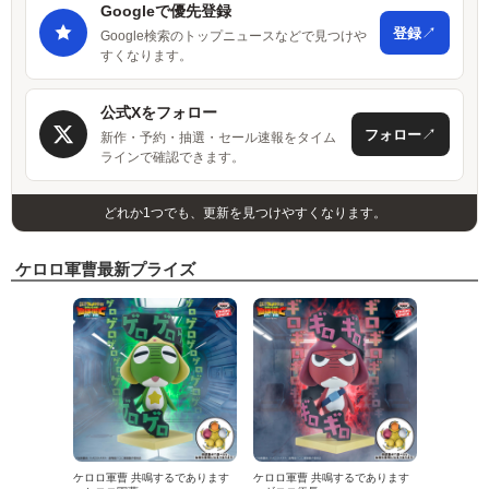
Googleで優先登録
↗
登録
Google検索のトップニュースなどで見つけや
すくなります。
公式Xをフォロー
↗
フォロー
新作・予約・抽選・セール速報をタイム
ラインで確認できます。
どれか1つでも、更新を見つけやすくなります。
ケロロ軍曹最新プライズ
ケロロ軍曹 共鳴するであります
ケロロ軍曹 共鳴するであります