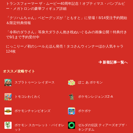
トランスフォーマー ザ・ムービー40周年記念！オプティマス・バンブルビ
ー・メガトロンの豪華フィギュア詳細
「クソハムちゃん」ベビーグッズが「ともすと」に登場！8/14受注予約開始
＆限定特典情報
「令和のダラさん」等身大ダラさん抱き枕ぬいぐるみの画像公開！特典付き
で9/1まで予約受付中
にっこりーノ初のシールえほん発売！タコさんウィンナーほか人気キャラ
124枚
新着記事一覧へ
オススメ攻略サイト
スプラトゥーン レイダース
ぽこ あ ポケモン
トモコレわくわく
ポケモンレジェンズZ-A
ポケモンチャンピオンズ
ポケポケ
ポケモン スカーレット・バイオレ
ゼルダの伝説 ティアーズオブザ・
ット
キングダム