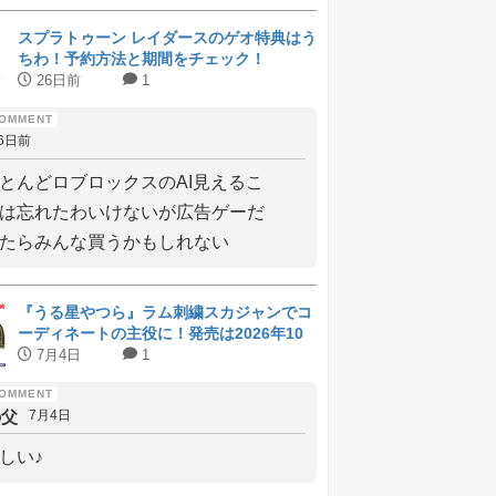
スプラトゥーン レイダースのゲオ特典はう
ちわ！予約方法と期間をチェック！
26日前
1
6日前
とんどロブロックスのAI見えるこ
は忘れたわいけないが広告ゲーだ
たらみんな買うかもしれない
『うる星やつら』ラム刺繍スカジャンでコ
ーディネートの主役に！発売は2026年10
月上旬
7月4日
1
の父
7月4日
しい♪