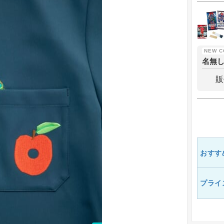
名無
販
おすす
プライ