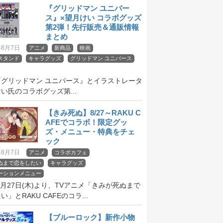
『グリッドマン ユニバー
ス』×望月けい コラボグッズ
第2弾！先行販売＆通販情報
まとめ
年8月7日
アニメ
新商品
映画
スタンド
キャラグッズ
グリッドマン ユニバース
『グリッドマン ユニバース』とイラストレータ
い氏のコラボグッズ第...
【きみ死ぬ】8/27～RAKU C
AFEでコラボ！限定グッ
ズ・メニュー・特典をチェ
ック
年8月7日
アニメ
コラボカフェ
ぬまで恋をしたい
キャラグッズ
ーションメニュー
年8月27日(木)より、TVアニメ「きみが死ぬまで
」とRAKU CAFEのコラ...
【ブルーロック】新作小物