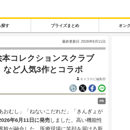
ら探す
プライズまとめ
オン
最終更新日
2026年6月11日
絵本コレクションスクラブ
」など人気3作とコラボ
キャラホビ編集部
PR
あおむし」「ねないこだれだ」「きんぎょが
2026年6月11日に発売
しました。高い機能性
界観が融合した、医療現場に笑顔を届ける新