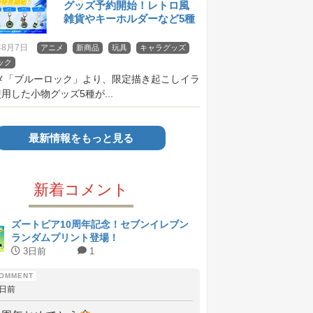
グッズ予約開始！レトロ風
雑貨やキーホルダーなど5種
年8月7日
アニメ
新商品
玩具
キャラグッズ
ック
ニメ「ブルーロック」より、限定描き起こしイラ
用した小物グッズ5種が...
最新情報をもっと見る
新着コメント
ズートピア10周年記念！セブンイレブン
ランダムプリント登場！
3日前
1
3日前