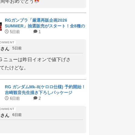
0周年おめでとう
RGガンプラ「厳選再販企画2026
SUMMER」抽選販売がスタート！全8種の
ラインナップと受付期間
5日前
1
しさん
5日前
G ニューは昨日イオンで値下げさ
てたけどな。
RG ガンダムMk-II(ケロロ仕様) 予約開始！
吉崎観音先生描き下ろしパッケージ
6日前
2
しさん
6日前