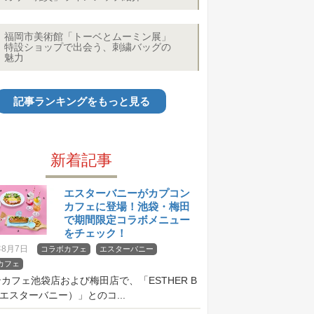
福岡市美術館「トーベとムーミン展」
特設ショップで出会う、刺繍バッグの
魅力
記事ランキングをもっと見る
新着記事
エスターバニーがカプコン
カフェに登場！池袋・梅田
で期間限定コラボメニュー
をチェック！
年8月7日
コラボカフェ
エスターバニー
カフェ
カフェ池袋店および梅田店で、「ESTHER B
（エスターバニー）」とのコ...