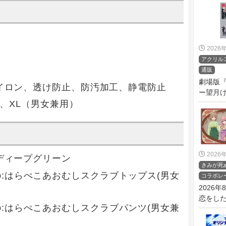
2026
アクリル
通販
劇場版
アイロン、透け防止、防汚加工、静電防止
ー望月け
、L、XL（男女兼用）
2026
 ディープグリーン
きみが死
s Club:はらぺこあおむしスクラブトップス(男女
コラボレ
2026
恋をしたい
s Club:はらぺこあおむしスクラブパンツ(男女兼