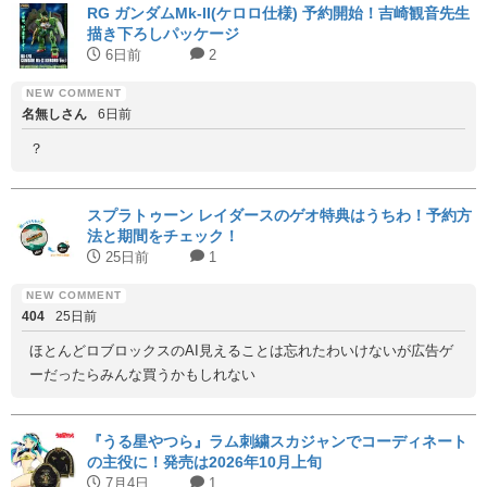
RG ガンダムMk-II(ケロロ仕様) 予約開始！吉崎観音先生
描き下ろしパッケージ
6日前
2
名無しさん
6日前
？
スプラトゥーン レイダースのゲオ特典はうちわ！予約方
法と期間をチェック！
25日前
1
404
25日前
ほとんどロブロックスのAI見えることは忘れたわいけないが広告ゲ
ーだったらみんな買うかもしれない
『うる星やつら』ラム刺繍スカジャンでコーディネート
の主役に！発売は2026年10月上旬
7月4日
1