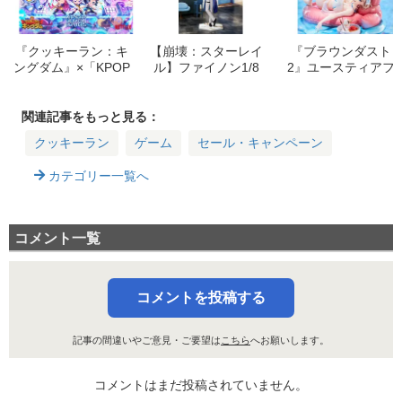
『クッキーラン：キ
【崩壊：スターレイ
『ブラウンダスト
ングダム』×「KPOP
ル】ファイノン1/8
2』ユースティアフ
ガールズ!デーモン・
スケールフィギュア
ィギュアはいつ発
ハンターズ」コラボ
予約開始！発売日・
売？価格は？予約情
開催！ハントリック
価格・予約方法まと
報まとめ
関連記事をもっと見る：
ス登場で盛り上がる
め
クッキーラン
ゲーム
セール・キャンペーン
カテゴリー一覧へ
コメント一覧
コメントを投稿する
記事の間違いやご意見・ご要望は
こちら
へお願いします。
コメントはまだ投稿されていません。