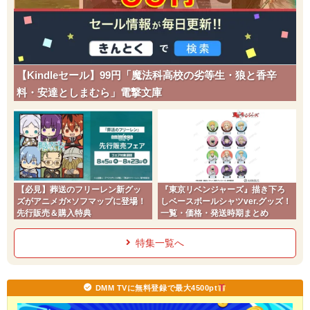
【Kindleセール】99円「魔法科高校の劣等生・狼と香辛
料・安達としまむら」電撃文庫
【必見】葬送のフリーレン新グッ
『東京リベンジャーズ』描き下ろ
ズがアニメガ×ソフマップに登場！
しベースボールシャツver.グッズ！
先行販売＆購入特典
一覧・価格・発送時期まとめ
特集一覧へ
DMM TVに無料登録で最大4500pt