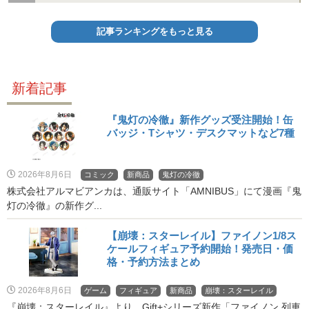
記事ランキングをもっと見る
新着記事
『鬼灯の冷徹』新作グッズ受注開始！缶
バッジ・Tシャツ・デスクマットなど7種
2026年8月6日
コミック
新商品
鬼灯の冷徹
株式会社アルマビアンカは、通販サイト「AMNIBUS」にて漫画『鬼
灯の冷徹』の新作グ...
【崩壊：スターレイル】ファイノン1/8ス
ケールフィギュア予約開始！発売日・価
格・予約方法まとめ
2026年8月6日
ゲーム
フィギュア
新商品
崩壊：スターレイル
『崩壊：スターレイル』より、Gift+シリーズ新作「ファイノン 列車