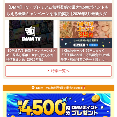
【DMM】TV・プレミアム無料登録で最大4,500ポイントも
らえる最新キャンペーンを徹底解説【2026年8月最新タダポ
チ】
【DMM TV】最新キャンペーンまと
【Kindleセール】99円コミック
め｜見逃し厳禁！今すぐ使えるお
「王子様の友達・万能鑑定士Qの事
得情報まとめ【2026年版】
件簿・転生社畜のチート菜」カド
コミ2026夏
特集一覧へ
DMM TVに無料登録で最大4500pt