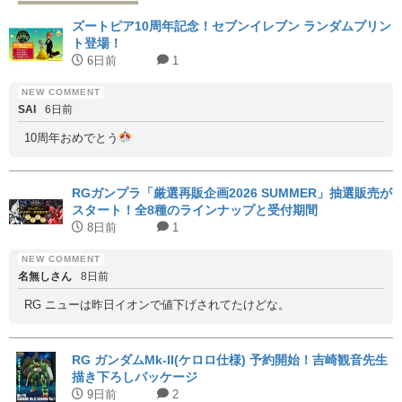
ズートピア10周年記念！セブンイレブン ランダムプリン
ト登場！
6日前
1
SAI
6日前
10周年おめでとう
RGガンプラ「厳選再販企画2026 SUMMER」抽選販売が
スタート！全8種のラインナップと受付期間
8日前
1
名無しさん
8日前
RG ニューは昨日イオンで値下げされてたけどな。
RG ガンダムMk-II(ケロロ仕様) 予約開始！吉崎観音先生
描き下ろしパッケージ
9日前
2