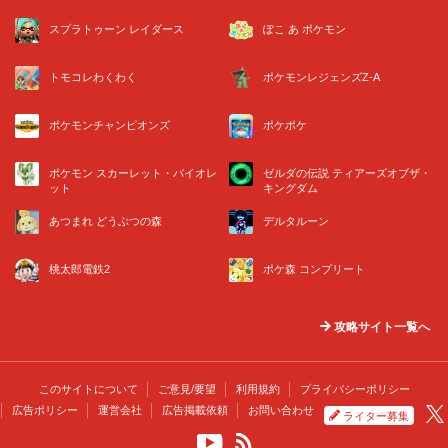
スプラトゥーン レイダース
ぽこ あ ポケモン
トモコレわくわく
ポケモンレジェンズZ-A
ポケモンチャンピオンズ
ポケポケ
ポケモン スカーレット・バイオレ
ゼルダの伝説 ティアーズオブザ・
ット
キングダム
あつまれ どうぶつの森
デルタルーン
桃太郎電鉄2
ポケ森 コンプリート
攻略サイト一覧へ
このサイトについて
ご意見/要望
利用規約
プライバシーポリシー
広告ポリシー
運営会社
広告掲載依頼
お問い合わせ
ライター募集