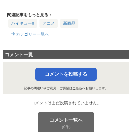
野・音駒など全20
が開始！場面写缶バ
特典やメニュー詳
種！FUNCOで限定
ッジや横断幕マルチ
細、予約情報まとめ
販売
デスクマットなど
関連記事をもっと見る：
ハイキュー!!
アニメ
新商品
カテゴリー一覧へ
コメント一覧
コメントを投稿する
記事の間違いやご意見・ご要望は
こちら
へお願いします。
コメントはまだ投稿されていません。
コメント一覧へ
（0件）