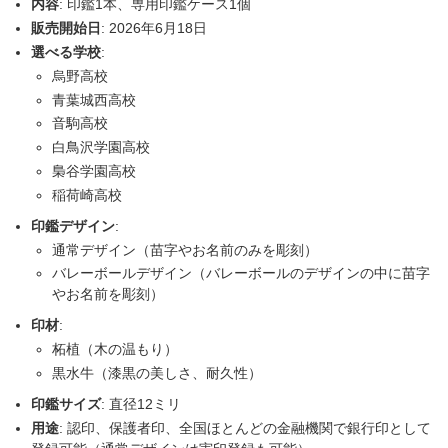
内容
: 印鑑1本、専用印鑑ケース1個
販売開始日
: 2026年6月18日
選べる学校
:
烏野高校
青葉城西高校
音駒高校
白鳥沢学園高校
梟谷学園高校
稲荷崎高校
印鑑デザイン
:
通常デザイン（苗字やお名前のみを彫刻）
バレーボールデザイン（バレーボールのデザインの中に苗字
やお名前を彫刻）
印材
:
柘植（木の温もり）
黒水牛（漆黒の美しさ、耐久性）
印鑑サイズ
: 直径12ミリ
用途
: 認印、保護者印、全国ほとんどの金融機関で銀行印として