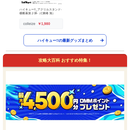
ハイキュー!!_アクリルスタンド-
横断幕第２弾-（C東峰 旭）
colleize
￥1,980
ハイキュー!!の最新グッズまとめ
攻略大百科 おすすめ特集！