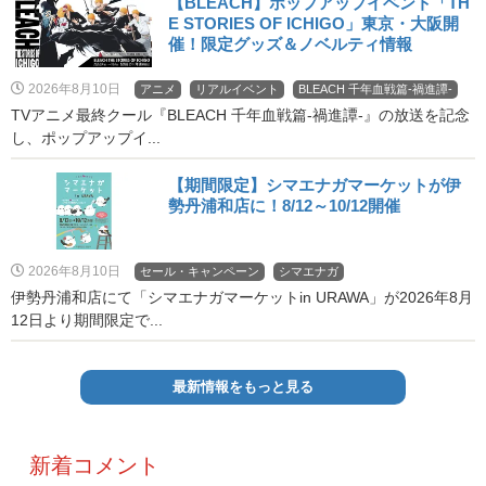
【BLEACH】ポップアップイベント「TH
E STORIES OF ICHIGO」東京・大阪開
催！限定グッズ＆ノベルティ情報
2026年8月10日
アニメ
リアルイベント
BLEACH 千年血戦篇-禍進譚-
TVアニメ最終クール『BLEACH 千年血戦篇-禍進譚-』の放送を記念
し、ポップアップイ...
【期間限定】シマエナガマーケットが伊
勢丹浦和店に！8/12～10/12開催
2026年8月10日
セール・キャンペーン
シマエナガ
伊勢丹浦和店にて「シマエナガマーケットin URAWA」が2026年8月
12日より期間限定で...
最新情報をもっと見る
新着コメント