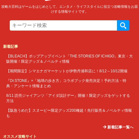
攻略大百科はゲームをはじめとして、エンタメ・ライフスタイルに役立つ攻略情報をお届
けする情報サイトです。
新着記事
【BLEACH】ポップアップイベント「THE STORIES OF ICHIGO」東京・大
阪開催！限定グッズ＆ノベルティ情報
【期間限定】シマエナガマーケットが伊勢丹浦和店に！8/12～10/12開催
『Dr.STONE』×「地球の歩き方」コラボブック発売決定！予約方法・特
典・アンケート情報まとめ
8/11 読売ジャイアンツ「アイダ設計デー」開催！限定グッズをゲットする
方法
【阪急うめだ】スヌーピー限定グッズ200種超！先行販売＆ノベルティ情報
も
新着記事一覧へ
オススメ攻略サイト