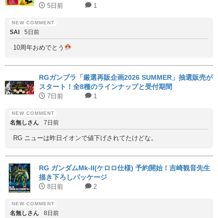
5日前
1
SAI
5日前
10周年おめでとう
RGガンプラ「厳選再販企画2026 SUMMER」抽選販売が
スタート！全8種のラインナップと受付期間
7日前
1
名無しさん
7日前
RG ニューは昨日イオンで値下げされてたけどな。
RG ガンダムMk-II(ケロロ仕様) 予約開始！吉崎観音先生
描き下ろしパッケージ
8日前
2
名無しさん
8日前