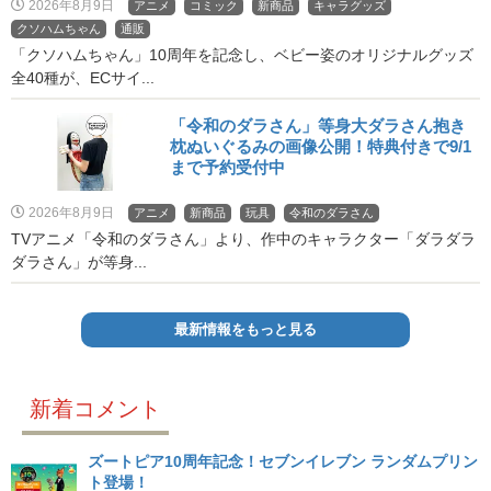
2026年8月9日
アニメ
コミック
新商品
キャラグッズ
クソハムちゃん
通販
「クソハムちゃん」10周年を記念し、ベビー姿のオリジナルグッズ
全40種が、ECサイ...
「令和のダラさん」等身大ダラさん抱き
枕ぬいぐるみの画像公開！特典付きで9/1
まで予約受付中
2026年8月9日
アニメ
新商品
玩具
令和のダラさん
TVアニメ「令和のダラさん」より、作中のキャラクター「ダラダラ
ダラさん」が等身...
最新情報をもっと見る
新着コメント
ズートピア10周年記念！セブンイレブン ランダムプリン
ト登場！