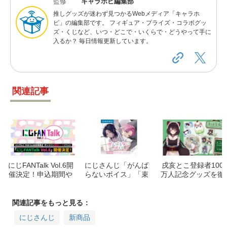
監修
キャラホビ編集部
推しグッズが迷わず見つかるWebメディア「キャラホ
ビ」の編集部です。 フィギュア・プライズ・コラボグッ
ズ・くじなど、いつ・どこで・いくらで・どうやって手に
入るか？ 毎日情報更新しています。
関連記事
にじFANTalk Vol.6開
にじさんじ「がんば
戌亥とこ登録者100
催決定！申込期間や
らないボイス」「束
万人記念グッズを徹
出演ライバー一覧、
縛ボイスVol.2」8月
底解説！受注期間や
イベント詳細をチェ
14日より販売開始！
購入方法
ック
期間と参加ライバー
関連記事をもっと見る：
まとめ
にじさんじ
新商品