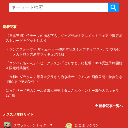
新着記事
【日本三國】侍テーマの描き下ろしグッズ登場！アニメイトフェアで限定ポ
ストカードをゲットしよう
トランスフォーマー ザ・ムービー40周年記念！オプティマス・バンブルビ
ー・メガトロンの豪華フィギュア詳細
「クソハムちゃん」ベビーグッズが「ともすと」に登場！8/14受注予約開始
＆限定特典情報
「令和のダラさん」等身大ダラさん抱き枕ぬいぐるみの画像公開！特典付き
で9/1まで予約受付中
にっこりーノ初のシールえほん発売！タコさんウィンナーほか人気キャラ
124枚
新着記事一覧へ
オススメ攻略サイト
スプラトゥーン レイダース
ぽこ あ ポケモン