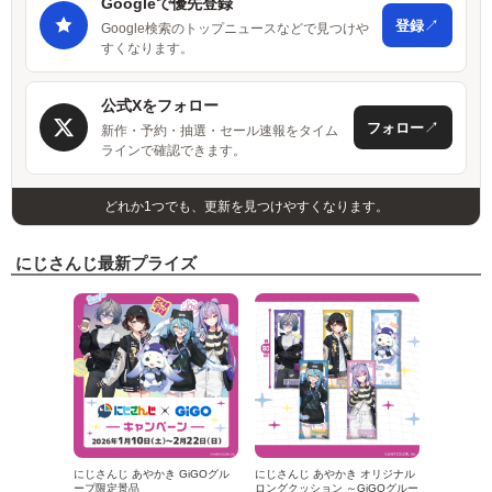
Googleで優先登録
↗
登録
Google検索のトップニュースなどで見つけや
すくなります。
公式Xをフォロー
↗
フォロー
新作・予約・抽選・セール速報をタイム
ラインで確認できます。
どれか1つでも、更新を見つけやすくなります。
にじさんじ最新プライズ
にじさんじ あやかき GiGOグル
にじさんじ あやかき オリジナル
ープ限定景品
ロングクッション ～GiGOグルー