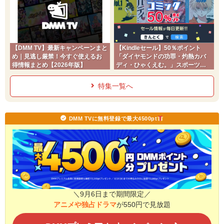
【DMM TV】最新キャンペーンまと
【Kindleセール】50％ポイント
め｜見逃し厳禁！今すぐ使えるお
「ダイヤモンドの功罪・灼熱カバ
得情報まとめ【2026年版】
ディ・ひゃくえむ。」スポーツコ
ミック
特集一覧へ
DMM TVに無料登録で最大4500pt
＼9月6日まで期間限定／
アニメや独占ドラマ
が550円で見放題