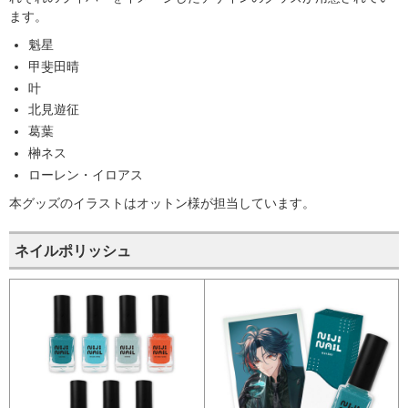
ます。
魁星
甲斐田晴
叶
北見遊征
葛葉
榊ネス
ローレン・イロアス
本グッズのイラストはオットン様が担当しています。
ネイルポリッシュ