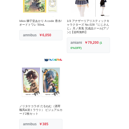
Idios 獅子堂あかり A:code 香水/
1/3 アナザーリアリスティックキ
オードトワレ 50mL
ャラクターズ No.028『にじさん
じ』月ノ美兎 完成品ドール[アゾ
ン]【送料無料】
amnibus
￥6,050
amiami
￥79,200
(1
0%OFF)
ノリタケコラボ だるねむ（酒寄
颯馬&渚トラウト） ビジュアルカ
ード2枚セット
amnibus
￥385