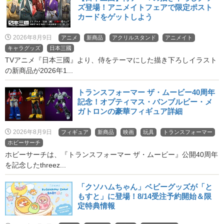
ズ登場！アニメイトフェアで限定ポスト
カードをゲットしよう
2026年8月9日
アニメ
新商品
アクリルスタンド
アニメイト
キャラグッズ
日本三國
TVアニメ『日本三國』より、侍をテーマにした描き下ろしイラスト
の新商品が2026年1...
トランスフォーマー ザ・ムービー40周年
記念！オプティマス・バンブルビー・メ
ガトロンの豪華フィギュア詳細
2026年8月9日
フィギュア
新商品
映画
玩具
トランスフォーマー
ホビーサーチ
ホビーサーチは、『トランスフォーマー ザ・ムービー』公開40周年
を記念したthreez...
「クソハムちゃん」ベビーグッズが「と
もすと」に登場！8/14受注予約開始＆限
定特典情報