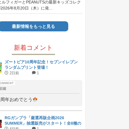
ヒルフィガーとPEANUTSの最新キッズコレク
026年8月20日（木）に発...
最新情報をもっと見る
新着コメント
ズートピア10周年記念！セブンイレブン
ランダムプリント登場！
2日前
1
2日前
0周年おめでとう
RGガンプラ「厳選再販企画2026
SUMMER」抽選販売がスタート！全8種の
ラインナップと受付期間
4日前
1