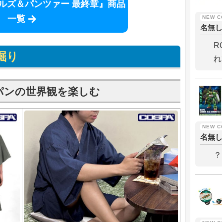
ルズ＆パンツァー 最終章』商品
一覧
名無
R
掘り
れ
パンの世界観を楽しむ
名無
？