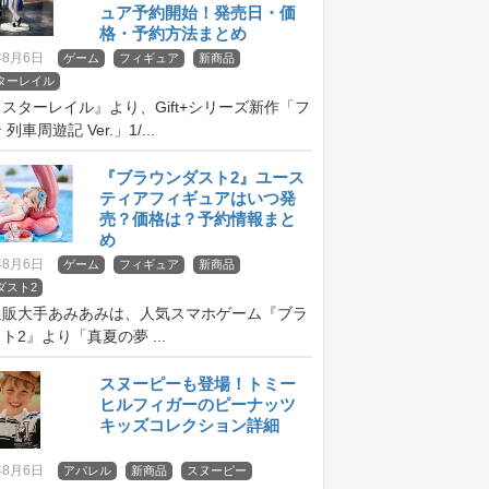
ュア予約開始！発売日・価
格・予約方法まとめ
年8月6日
ゲーム
フィギュア
新商品
ターレイル
スターレイル』より、Gift+シリーズ新作「フ
列車周遊記 Ver.」1/...
『ブラウンダスト2』ユース
ティアフィギュアはいつ発
売？価格は？予約情報まと
め
年8月6日
ゲーム
フィギュア
新商品
ダスト2
通販大手あみあみは、人気スマホゲーム『ブラ
ト2』より「真夏の夢 ...
スヌーピーも登場！トミー
ヒルフィガーのピーナッツ
キッズコレクション詳細
年8月6日
アパレル
新商品
スヌーピー