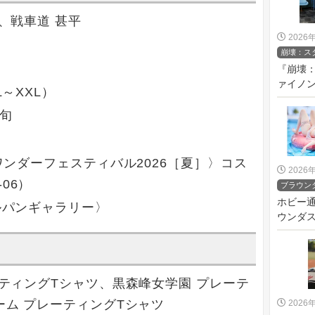
、戦車道 甚平
2026
崩壊：ス
『崩壊：
ァイノン 
～XXL）
上旬
〈ワンダーフェスティバル2026［夏］〉コス
2026
06）
ブラウン
ホビー
ガルパンギャラリー〉
ウンダス
ティングTシャツ、黒森峰女学園 プレーテ
ーム プレーティングTシャツ
2026