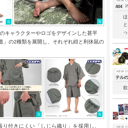
404
2
ほ
と
っ
』のキャラクターやロゴをデザインした甚平
道」の2種類を展開し、それぞれ紺と利休鼠の
。
テル
欲
張り付きにくい「しじら織り」を採用し、