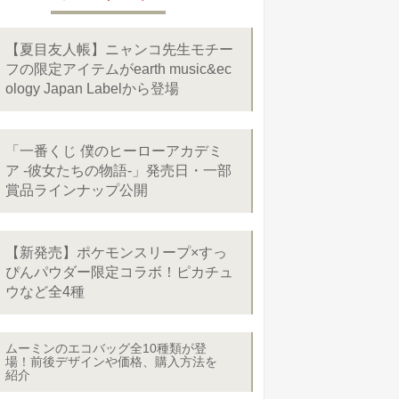
【夏目友人帳】ニャンコ先生モチー
フの限定アイテムがearth music&ec
ology Japan Labelから登場
「一番くじ 僕のヒーローアカデミ
ア -彼女たちの物語-」発売日・一部
賞品ラインナップ公開
【新発売】ポケモンスリープ×すっ
ぴんパウダー限定コラボ！ピカチュ
ウなど全4種
ムーミンのエコバッグ全10種類が登
場！前後デザインや価格、購入方法を
紹介