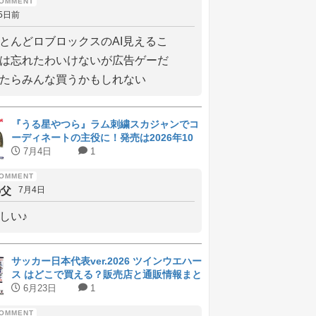
5日前
とんどロブロックスのAI見えるこ
は忘れたわいけないが広告ゲーだ
たらみんな買うかもしれない
『うる星やつら』ラム刺繍スカジャンでコ
ーディネートの主役に！発売は2026年10
月上旬
7月4日
1
の父
7月4日
しい♪
サッカー日本代表ver.2026 ツインウエハー
ス はどこで買える？販売店と通販情報まと
め
6月23日
1