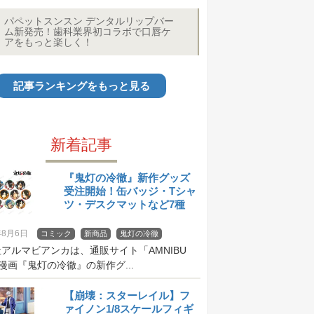
パペットスンスン デンタルリップバー
ム新発売！歯科業界初コラボで口唇ケ
アをもっと楽しく！
記事ランキングをもっと見る
新着記事
『鬼灯の冷徹』新作グッズ
受注開始！缶バッジ・Tシャ
ツ・デスクマットなど7種
年8月6日
コミック
新商品
鬼灯の冷徹
アルマビアンカは、通販サイト「AMNIBU
漫画『鬼灯の冷徹』の新作グ...
【崩壊：スターレイル】フ
ァイノン1/8スケールフィギ