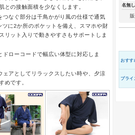
名無
肌との接触面積を少なくします。
販
をつなぐ部分は千鳥かがり風の仕様で通気
ンツに2か所のポケットを備え、スマホや財
スリット入りで動きやすさもサポートしま
とドローコードで幅広い体型に対応しま
おすす
ウェアとしてリラックスしたい時や、夕涼
プライ
すめです。