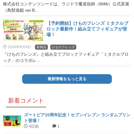
株式会社コンテンツシードは、ラジドラ魔道祖師（MiMi）公式茶屋
（鳥獣遊戯 ver.B...
【予約開始】けものフレンズ ミタクルブ
ロック最新作！組み立てフィギュアが登
場！
2026年8月9日
新商品
けものフレンズ
『けものフレンズ』と組み立てブロックフィギュア「ミタクルブロ
ック」のコラボレ...
最新情報をもっと見る
新着コメント
ズートピア10周年記念！セブンイレブン ランダムプリン
ト登場！
4日前
1