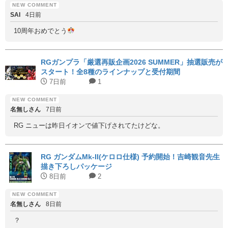
SAI
4日前
10周年おめでとう
RGガンプラ「厳選再販企画2026 SUMMER」抽選販売が
スタート！全8種のラインナップと受付期間
7日前
1
名無しさん
7日前
RG ニューは昨日イオンで値下げされてたけどな。
RG ガンダムMk-II(ケロロ仕様) 予約開始！吉崎観音先生
描き下ろしパッケージ
8日前
2
名無しさん
8日前
？