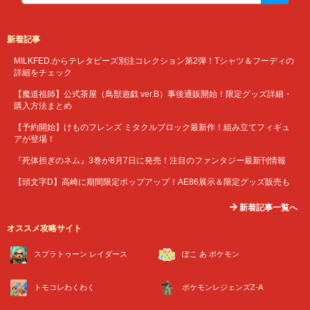
新着記事
MILKFED.からテレタビーズ別注コレクション第2弾！Tシャツ＆フーディの
詳細をチェック
【魔道祖師】公式茶屋（鳥獣遊戯 ver.B）事後通販開始！限定グッズ詳細・
購入方法まとめ
【予約開始】けものフレンズ ミタクルブロック最新作！組み立てフィギュ
アが登場！
『死体担ぎのネム』3巻が8月7日に発売！注目のファンタジー最新刊情報
【頭文字D】高崎に期間限定ポップアップ！AE86展示＆限定グッズ販売も
新着記事一覧へ
オススメ攻略サイト
スプラトゥーン レイダース
ぽこ あ ポケモン
トモコレわくわく
ポケモンレジェンズZ-A