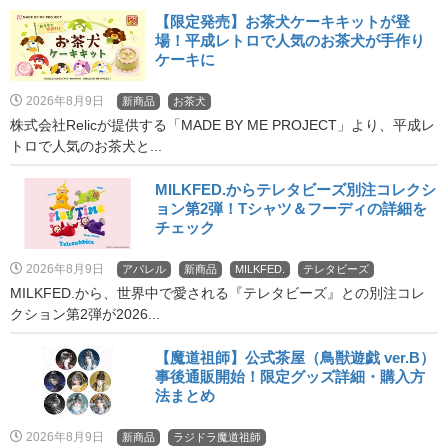
【限定発売】お茶犬ケーキキットが登
場！平成レトロで人気のお茶犬が手作り
ケーキに
2026年8月9日
新商品
お茶犬
株式会社Relicが提供する「MADE BY ME PROJECT」より、平成レ
トロで人気のお茶犬と...
MILKFED.からテレタビーズ別注コレクシ
ョン第2弾！Tシャツ＆フーディの詳細を
チェック
2026年8月9日
アパレル
新商品
MILKFED.
テレタビーズ
MILKFED.から、世界中で愛される『テレタビーズ』との別注コレ
クション第2弾が2026...
【魔道祖師】公式茶屋（鳥獣遊戯 ver.B）
事後通販開始！限定グッズ詳細・購入方
法まとめ
2026年8月9日
新商品
ラジドラ魔道祖師