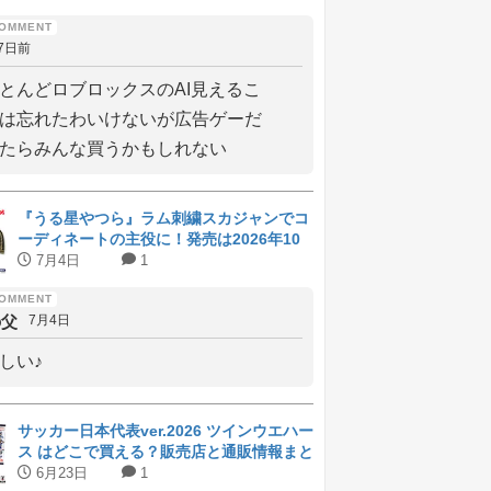
7日前
とんどロブロックスのAI見えるこ
は忘れたわいけないが広告ゲーだ
たらみんな買うかもしれない
『うる星やつら』ラム刺繍スカジャンでコ
ーディネートの主役に！発売は2026年10
月上旬
7月4日
1
の父
7月4日
しい♪
サッカー日本代表ver.2026 ツインウエハー
ス はどこで買える？販売店と通販情報まと
め
6月23日
1