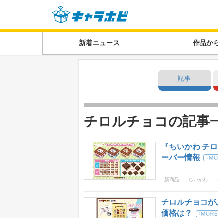
新着ニュース
作品か
記事
チロルチョコの記事
『ちいかわ チロ
ーバー情報
新商品
ちいかわ
チロルチョコが
価格は？