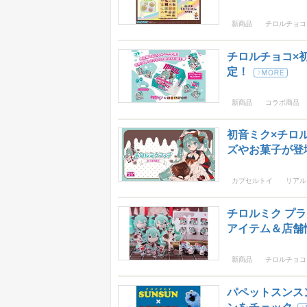
新商品
チロルチョコ
チロルチョコ×初
定！
新商品
コラボ商品
初音ミク×チロ
ズやお菓子が登
カプセルトイ
リアル
チロルミク プ
アイテム＆店舗
新商品
チロルチョコ
パペットスンス