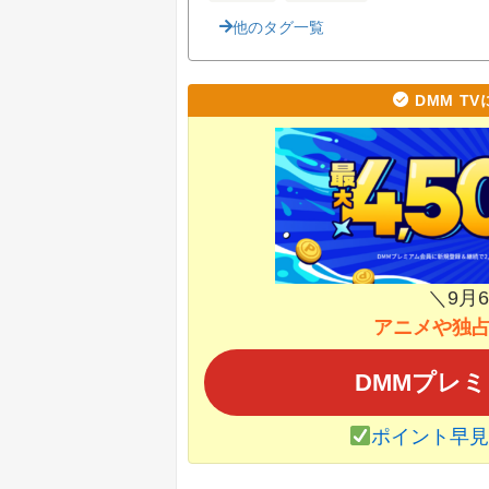
他のタグ一覧
DMM T
＼9月
アニメや独
DMMプレ
ポイント早