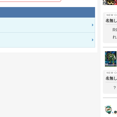
名無
R
れ
名無
？