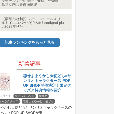
ラモデル：予約開始、価格、発売日、
豪華な内容を徹底解説
【豪華2大付録】ムーミンシール＆リト
ルミイエコバッグが登場！cookpad plu
s 2026年秋号
記事ランキングをもっと見る
新着記事
恋せよまやかし天使ども×サ
ンリオキャラクターズ POP
UP SHOP開催決定！限定グ
ッズと特典情報を紹介
年8月7日
リアルイベント
新商品
キャラクターズ
恋せよまやかし天使ども
まやかし天使どもとサンリオキャラクターズの
ントPOP UP SHOPが東...