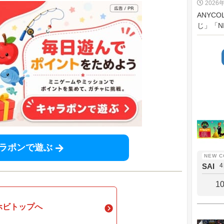
2026
ANYC
じ」「NI
ラポンで遊ぶ
SAI
1
ホビトップへ