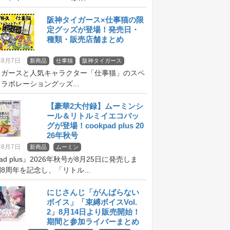
阪神タイガース×仕事猫の限
定グッズが登場！発売日・
種類・販売店舗まとめ
年8月7日
新商品
仕事猫
阪神タイガース
イガースと人気キャラクター「仕事猫」のスペ
ラボレーショングッズ...
【豪華2大付録】ムーミンシ
ール＆リトルミイエコバッ
グが登場！cookpad plus 20
26年秋号
年8月7日
新商品
ムーミン
pad plus』2026年秋号が8月25日に発売しま
8周年を記念し、「リトル...
にじさんじ「がんばらない
ボイス」「束縛ボイスVol.
2」8月14日より販売開始！
期間と参加ライバーまとめ