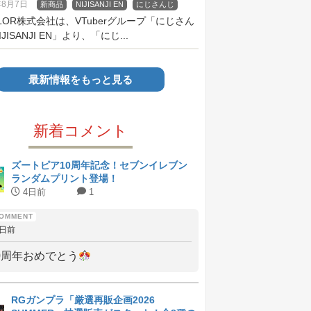
年8月7日
新商品
NIJISANJI EN
にじさんじ
OLOR株式会社は、VTuberグループ「にじさん
JISANJI EN」より、「にじ...
最新情報をもっと見る
新着コメント
ズートピア10周年記念！セブンイレブン
ランダムプリント登場！
4日前
1
4日前
0周年おめでとう
RGガンプラ「厳選再販企画2026