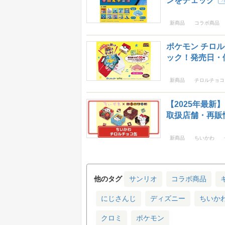
ンをチェック
新商品
コラボ商品
ポケモン チロル
ック！発売日・
新商品
チロルチョコ
【2025年最
取扱店舗・再販
新商品
ちいかわ
他のタグ
サンリオ
コラボ商品
にじさんじ
ディズニー
ちいか
クロミ
ポケモン