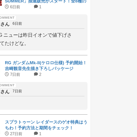
SUMMER」抽選販売がスタート！全8種の
ラインナップと受付期間
6日前
1
しさん
6日前
G ニューは昨日イオンで値下げさ
てたけどな。
RG ガンダムMk-II(ケロロ仕様) 予約開始！
吉崎観音先生描き下ろしパッケージ
7日前
2
しさん
7日前
スプラトゥーン レイダースのゲオ特典はう
ちわ！予約方法と期間をチェック！
27日前
1