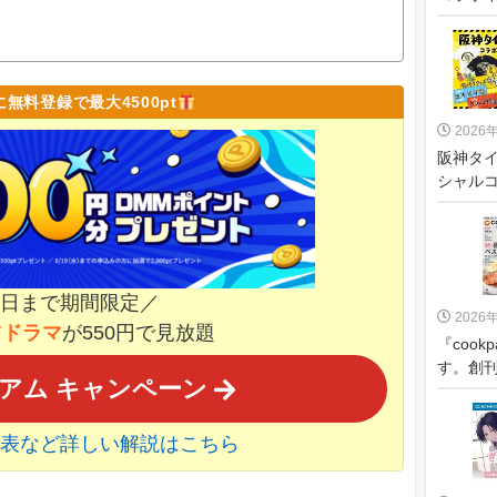
Vに無料登録で最大4500pt
2026
阪神タ
シャルコ
6日まで期間限定／
2026
占ドラマ
が550円で見放題
『cook
す。創刊
ミアム キャンペーン
見表など詳しい解説はこちら