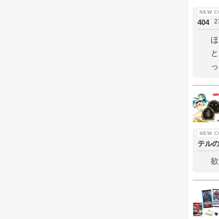
404
2
ほ
と
っ
テル
欲