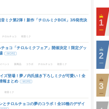
音ミク第2弾！新作「チロルミクBOX」3/9発売決
チロルチョコ
初音ミク
ルチョコ「チロルミクフェア」開催決定！限定グッ
場
イベント
新商品
コラボ
チロルチョコ
初音ミク
ライズ登場！夢ノ内氏描き下ろしミクが可愛い！全
情報まとめ
初音ミク
ンとチロルチョコの夢のコラボ！全10種のデザイ