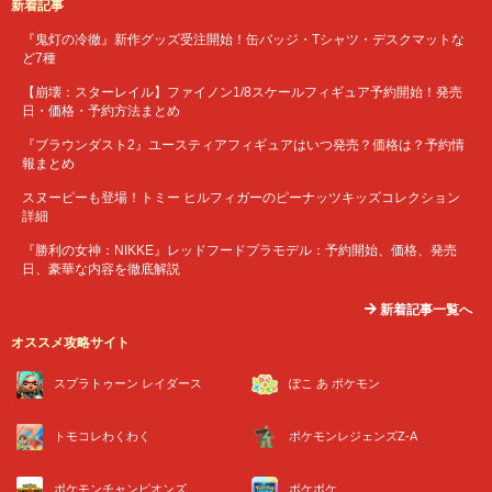
新着記事
『鬼灯の冷徹』新作グッズ受注開始！缶バッジ・Tシャツ・デスクマットな
ど7種
【崩壊：スターレイル】ファイノン1/8スケールフィギュア予約開始！発売
日・価格・予約方法まとめ
『ブラウンダスト2』ユースティアフィギュアはいつ発売？価格は？予約情
報まとめ
スヌーピーも登場！トミー ヒルフィガーのピーナッツキッズコレクション
詳細
『勝利の女神：NIKKE』レッドフードプラモデル：予約開始、価格、発売
日、豪華な内容を徹底解説
新着記事一覧へ
オススメ攻略サイト
スプラトゥーン レイダース
ぽこ あ ポケモン
トモコレわくわく
ポケモンレジェンズZ-A
ポケモンチャンピオンズ
ポケポケ