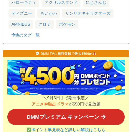
ハローキティ
アクリルスタンド
にじさんじ
ディズニー
ちいかわ
サンリオキャラクターズ
AMNIBUS
クロミ
ポケモン
他のタグ一覧
DMM TVに無料登録で最大4500pt
＼9月6日まで期間限定／
アニメや独占ドラマ
が550円で見放題
DMMプレミアム キャンペーン
ポイント早見表など詳しい解説はこちら