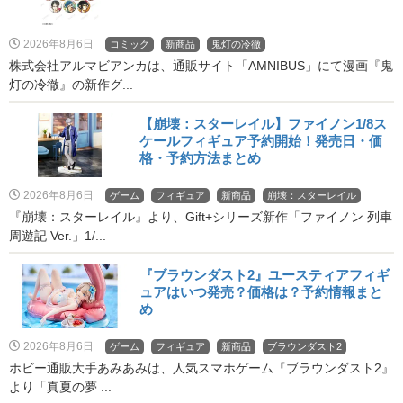
2026年8月6日
コミック
新商品
鬼灯の冷徹
株式会社アルマビアンカは、通販サイト「AMNIBUS」にて漫画『鬼
灯の冷徹』の新作グ...
【崩壊：スターレイル】ファイノン1/8ス
ケールフィギュア予約開始！発売日・価
格・予約方法まとめ
2026年8月6日
ゲーム
フィギュア
新商品
崩壊：スターレイル
『崩壊：スターレイル』より、Gift+シリーズ新作「ファイノン 列車
周遊記 Ver.」1/...
『ブラウンダスト2』ユースティアフィギ
ュアはいつ発売？価格は？予約情報まと
め
2026年8月6日
ゲーム
フィギュア
新商品
ブラウンダスト2
ホビー通販大手あみあみは、人気スマホゲーム『ブラウンダスト2』
より「真夏の夢 ...