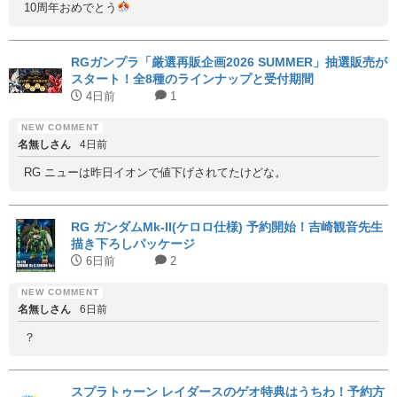
10周年おめでとう
RGガンプラ「厳選再販企画2026 SUMMER」抽選販売が
スタート！全8種のラインナップと受付期間
4日前
1
名無しさん
4日前
RG ニューは昨日イオンで値下げされてたけどな。
RG ガンダムMk-II(ケロロ仕様) 予約開始！吉崎観音先生
描き下ろしパッケージ
6日前
2
名無しさん
6日前
？
スプラトゥーン レイダースのゲオ特典はうちわ！予約方