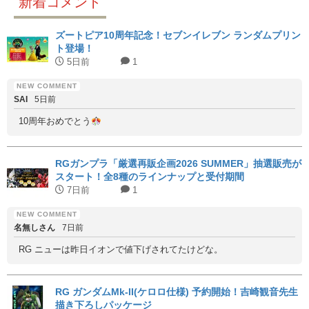
新着コメント
ズートピア10周年記念！セブンイレブン ランダムプリン
ト登場！
5日前
1
SAI
5日前
10周年おめでとう
RGガンプラ「厳選再販企画2026 SUMMER」抽選販売が
スタート！全8種のラインナップと受付期間
7日前
1
名無しさん
7日前
RG ニューは昨日イオンで値下げされてたけどな。
RG ガンダムMk-II(ケロロ仕様) 予約開始！吉崎観音先生
描き下ろしパッケージ