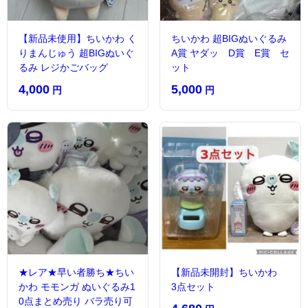
【新品未使用】ちいかわ く
ちいかわ 超BIGぬいぐるみ
りまんじゅう 超BIGぬいぐ
A賞 ヤダッ D賞 E賞 セ
るみ レジかごバッグ
ット
4,000
5,000
円
円
★レア★早い者勝ち★ちい
【新品未開封】ちいかわ
かわ モモンガ ぬいぐるみ1
3点セット
0点まとめ売り バラ売り可