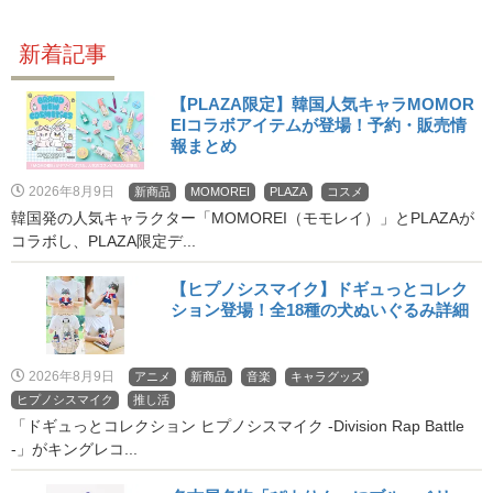
新着記事
【PLAZA限定】韓国人気キャラMOMOR
EIコラボアイテムが登場！予約・販売情
報まとめ
2026年8月9日
新商品
MOMOREI
PLAZA
コスメ
韓国発の人気キャラクター「MOMOREI（モモレイ）」とPLAZAが
コラボし、PLAZA限定デ...
【ヒプノシスマイク】ドギュっとコレク
ション登場！全18種の犬ぬいぐるみ詳細
2026年8月9日
アニメ
新商品
音楽
キャラグッズ
ヒプノシスマイク
推し活
「ドギュっとコレクション ヒプノシスマイク -Division Rap Battle
-」がキングレコ...