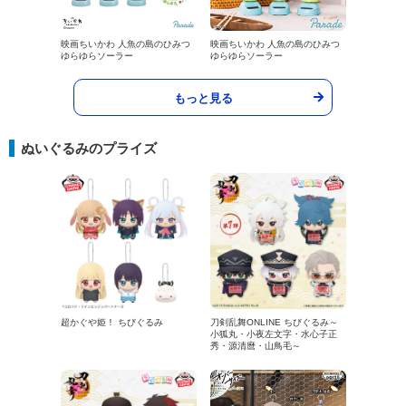
映画ちいかわ 人魚の島のひみつ
映画ちいかわ 人魚の島のひみつ
ゆらゆらソーラー
ゆらゆらソーラー
もっと見る
ぬいぐるみのプライズ
超かぐや姫！ ちびぐるみ
刀剣乱舞ONLINE ちびぐるみ～
小狐丸・小夜左文字・水心子正
秀・源清麿・山鳥毛～