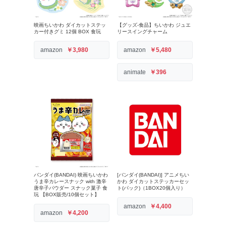
映画ちいかわ ダイカットステッ
【グッズ-食品】ちいかわ ジュエ
カー付きグミ 12個 BOX 食玩
リースイングチャーム
amazon
￥3,980
amazon
￥5,480
animate
￥396
バンダイ(BANDAI) 映画ちいかわ
[バンダイ(BANDAI)] アニメちい
うま辛カレースナック with 激辛
かわ ダイカットステッカーセッ
唐辛子パウダー スナック菓子 食
ト(パック)（1BOX20個入り）
玩 【BOX販売/10個セット】
amazon
￥4,400
amazon
￥4,200