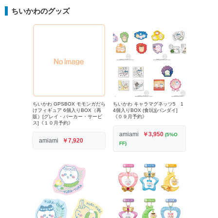
ちいかわのグッズ
ちいかわ GPSBOX モモンガだら
ちいかわ キャラマグネッツ5 1
けフィギュア 6個入りBOX（再
4個入りBOX (食玩)[バンダイ]
販）[グレイ・パーカー・サービ
《０９月予約》
ス]《１０月予約》
amiami
￥3,950
(5%O
amiami
￥7,920
FF)