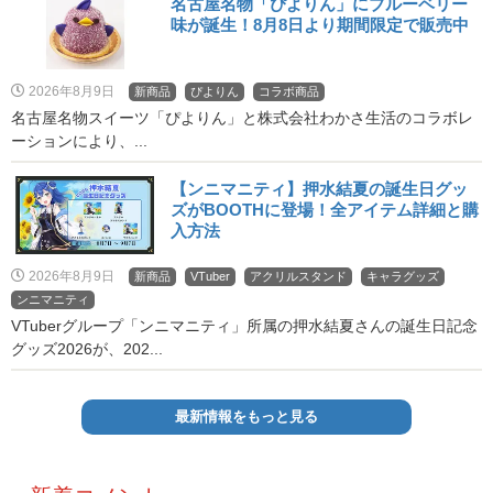
名古屋名物「ぴよりん」にブルーベリー
味が誕生！8月8日より期間限定で販売中
2026年8月9日
新商品
ぴよりん
コラボ商品
名古屋名物スイーツ「ぴよりん」と株式会社わかさ生活のコラボレ
ーションにより、...
【ンニマニティ】押水結夏の誕生日グッ
ズがBOOTHに登場！全アイテム詳細と購
入方法
2026年8月9日
新商品
VTuber
アクリルスタンド
キャラグッズ
ンニマニティ
VTuberグループ「ンニマニティ」所属の押水結夏さんの誕生日記念
グッズ2026が、202...
最新情報をもっと見る