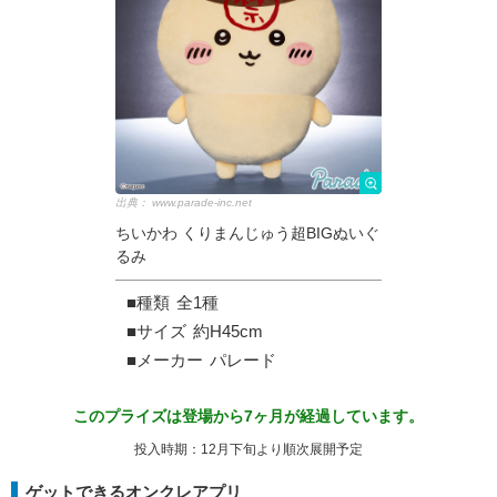
出典：
www.parade-inc.net
ちいかわ くりまんじゅう超BIGぬいぐ
るみ
■種類
全1種
■サイズ
約H45cm
■メーカー
パレード
このプライズは登場から7ヶ月が経過しています。
投入時期：12月下旬より順次展開予定
ゲットできるオンクレアプリ