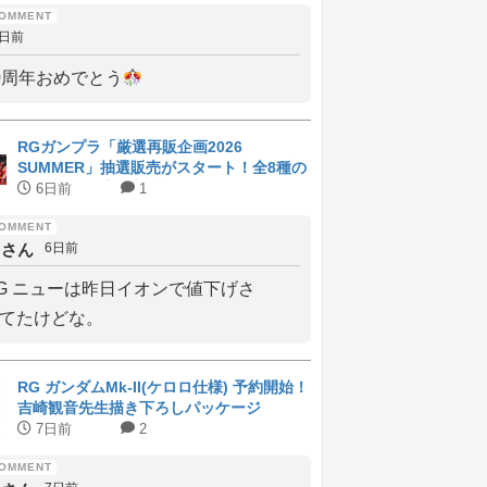
4日前
0周年おめでとう
RGガンプラ「厳選再販企画2026
SUMMER」抽選販売がスタート！全8種の
ラインナップと受付期間
6日前
1
しさん
6日前
G ニューは昨日イオンで値下げさ
てたけどな。
RG ガンダムMk-II(ケロロ仕様) 予約開始！
吉崎観音先生描き下ろしパッケージ
7日前
2