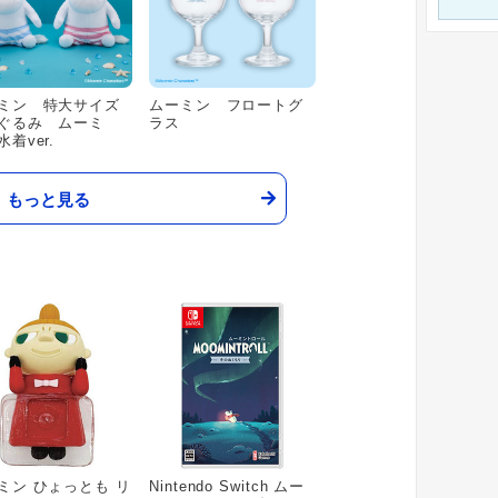
ミン 特大サイズ
ムーミン フロートグ
ぐるみ ムーミ
ラス
着ver.
もっと見る
ミン ひょっとも リ
Nintendo Switch ムー