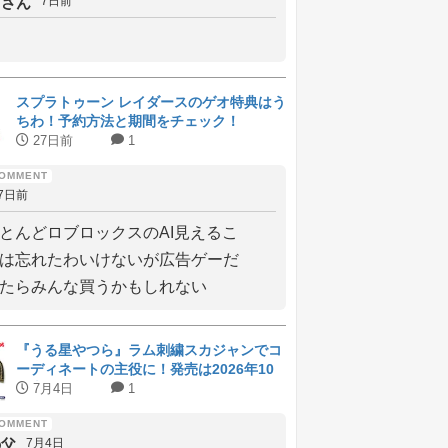
しさん
7日前
スプラトゥーン レイダースのゲオ特典はう
ちわ！予約方法と期間をチェック！
27日前
1
7日前
とんどロブロックスのAI見えるこ
は忘れたわいけないが広告ゲーだ
たらみんな買うかもしれない
『うる星やつら』ラム刺繍スカジャンでコ
ーディネートの主役に！発売は2026年10
月上旬
7月4日
1
の父
7月4日