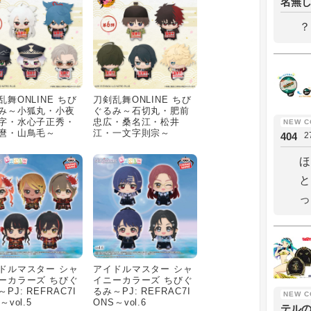
名無
？
乱舞ONLINE ちび
刀剣乱舞ONLINE ちび
み～小狐丸・小夜
ぐるみ～石切丸・肥前
字・水心子正秀・
忠広・桑名江・松井
麿・山鳥毛～
江・一文字則宗～
404
2
ほ
と
っ
ドルマスター シャ
アイドルマスター シャ
ーカラーズ ちびぐ
イニーカラーズ ちびぐ
PJ: REFRAC7I
るみ～PJ: REFRAC7I
～vol.5
ONS～vol.6
テル