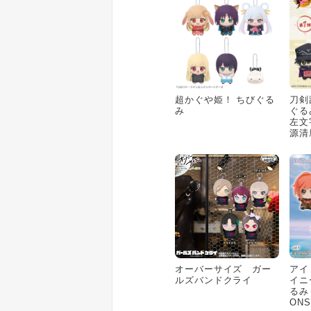
超かぐや姫！ ちびぐる
刀剣
み
ぐる
左文
源清
オーバーサイズ ガー
アイ
ルズバンドクライ
イニ
るみ～
ONS