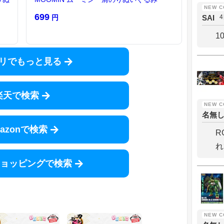
699
円
SAI
1
リでもっと見る
楽天で検索
名無
azonで検索
R
れ
!ショッピングで検索