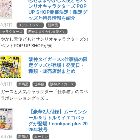
恋せよまやかし天使ども×サ
ンリオキャラクターズ POP
UP SHOP開催決定！限定グ
ッズと特典情報を紹介
年8月7日
リアルイベント
新商品
キャラクターズ
恋せよまやかし天使ども
まやかし天使どもとサンリオキャラクターズの
ントPOP UP SHOPが東...
阪神タイガース×仕事猫の限
定グッズが登場！発売日・
種類・販売店舗まとめ
年8月7日
新商品
仕事猫
阪神タイガース
イガースと人気キャラクター「仕事猫」のスペ
ラボレーショングッズ...
【豪華2大付録】ムーミンシ
ール＆リトルミイエコバッ
グが登場！cookpad plus 20
26年秋号
年8月7日
新商品
ムーミン