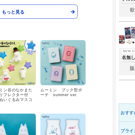
欲
もっと見る
名無
販
ミン谷のなかまた
ムーミン ブック型ポ
リフレクター付
ーチ summer ver.
ぬいぐるみマスコ
おすす
プライ