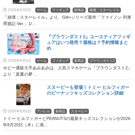
2026年8月6日
ゲーム
フィギュア
新商品
崩壊：スターレイル
『崩壊：スターレイル』より、Gift+シリーズ新作「ファイノン 列車
周遊記 Ver.」1/...
『ブラウンダスト2』ユースティアフィギ
ュアはいつ発売？価格は？予約情報まと
め
2026年8月6日
ゲーム
フィギュア
新商品
ブラウンダスト2
ホビー通販大手あみあみは、人気スマホゲーム『ブラウンダスト2』
より「真夏の夢 ...
スヌーピーも登場！トミー ヒルフィガー
のピーナッツキッズコレクション詳細
2026年8月6日
アパレル
新商品
スヌーピー
トミー ヒルフィガーとPEANUTSの最新キッズコレクションが2026
年8月20日（木）に発...