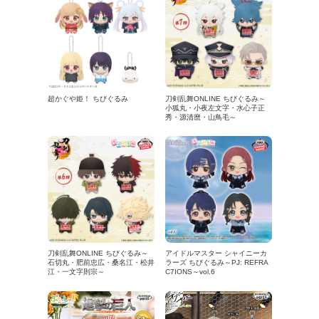
超かぐや姫！ ちびぐるみ
刀剣乱舞ONLINE ちびぐるみ～
小狐丸・小夜左文字・水心子正
秀・源清麿・山鳥毛～
刀剣乱舞ONLINE ちびぐるみ～
アイドルマスター シャイニーカ
石切丸・肥前忠広・桑名江・松井
ラーズ ちびぐるみ～PJ: REFRA
江・一文字則宗～
C7IONS～vol.6