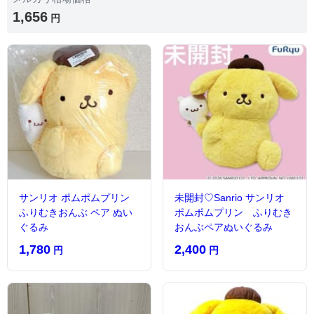
1,656
円
サンリオ ポムポムプリン
未開封♡Sanrio サンリオ
ふりむきおんぶ ペア ぬい
ポムポムプリン ふりむき
ぐるみ
おんぶペアぬいぐるみ
1,780
2,400
円
円