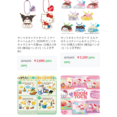
サンリオキャラクターズ ミラー
サンリオキャラクターズ もちマ
チャーム＆グミ 2026年サンリオ
ロチョコチャーム＆チョコマシュ
キャラクター大賞ver. 12個入りB
マロ 10個入りBOX (食玩)[バンダ
OX (食玩)[バンダイ]《１２月予
イ]《１２月予約》
約》
amiami
￥3,160
(20%
amiami
￥3,690
(20%
OFF)
OFF)