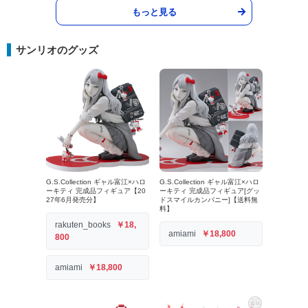
もっと見る
サンリオのグッズ
G.S.Collection ギャル富江×ハロ
G.S.Collection ギャル富江×ハロ
ーキティ 完成品フィギュア【20
ーキティ 完成品フィギュア[グッ
27年6月発売分】
ドスマイルカンパニー]【送料無
料】
rakuten_books
￥18,
amiami
￥18,800
800
amiami
￥18,800