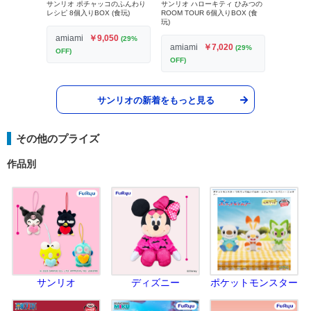
サンリオ ポチャッコのふんわり
サンリオ ハローキティ ひみつの
レシピ 8個入りBOX (食玩)
ROOM TOUR 6個入りBOX (食
玩)
amiami
￥9,050
(29%
amiami
￥7,020
(29%
OFF)
OFF)
サンリオの新着をもっと見る
その他のプライズ
作品別
サンリオ
ディズニー
ポケットモンスター