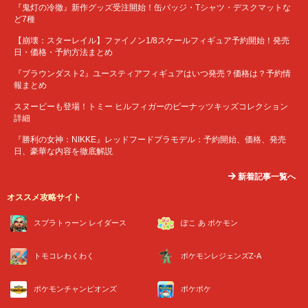
『鬼灯の冷徹』新作グッズ受注開始！缶バッジ・Tシャツ・デスクマットな
ど7種
【崩壊：スターレイル】ファイノン1/8スケールフィギュア予約開始！発売
日・価格・予約方法まとめ
『ブラウンダスト2』ユースティアフィギュアはいつ発売？価格は？予約情
報まとめ
スヌーピーも登場！トミー ヒルフィガーのピーナッツキッズコレクション
詳細
『勝利の女神：NIKKE』レッドフードプラモデル：予約開始、価格、発売
日、豪華な内容を徹底解説
新着記事一覧へ
オススメ攻略サイト
スプラトゥーン レイダース
ぽこ あ ポケモン
トモコレわくわく
ポケモンレジェンズZ-A
ポケモンチャンピオンズ
ポケポケ