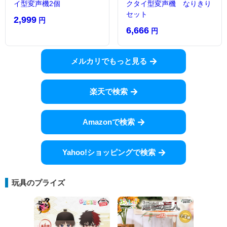
イ型変声機2個
クタイ型変声機 なりきり
セット
2,999
円
6,666
円
メルカリでもっと見る
楽天で検索
Amazonで検索
Yahoo!ショッピングで検索
玩具のプライズ