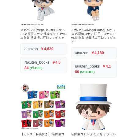
メガハウス(MegaHouse) るかっ
メガハウス(MegaHouse) るかっ
ぷ 名探偵コナン 怪盗キッド PVC
ぷ 名探偵コナン 江戸川コナン P
樹脂製 塗装済み可動フィギュア
VC樹脂製 塗装済み可動フィギュ
ア
amazon
￥4,620
amazon
￥4,180
rakuten_books
￥4,5
rakuten_books
￥4,1
84
(1%OFF)
80
(51%OFF)
【カドスト特典付き】 名探偵コ
名探偵コナン ふわぷち デフォル