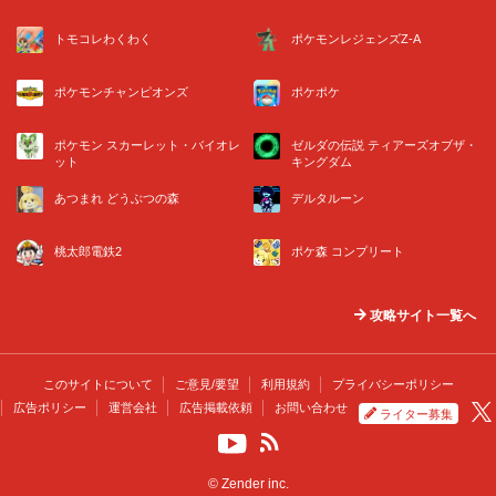
トモコレわくわく
ポケモンレジェンズZ-A
ポケモンチャンピオンズ
ポケポケ
ポケモン スカーレット・バイオレ
ゼルダの伝説 ティアーズオブザ・
ット
キングダム
あつまれ どうぶつの森
デルタルーン
桃太郎電鉄2
ポケ森 コンプリート
攻略サイト一覧へ
このサイトについて
ご意見/要望
利用規約
プライバシーポリシー
広告ポリシー
運営会社
広告掲載依頼
お問い合わせ
ライター募集
© Zender inc.