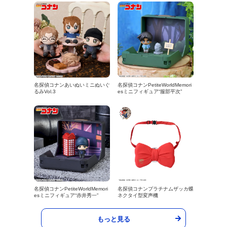
名探偵コナンあいぬいミニぬいぐ
名探偵コナンPetiteWorldMemori
るみVol.3
esミニフィギュア“服部平次”
名探偵コナンPetiteWorldMemori
名探偵コナンプラチナムザッカ蝶
esミニフィギュア“赤井秀一”
ネクタイ型変声機
もっと見る