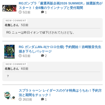
RGガンプラ「厳選再販企画2026 SUMMER」抽選販売が
スタート！全8種のラインナップと受付期間
5日前
1
名無しさん
5日前
RG ニューは昨日イオンで値下げされてたけどな。
RG ガンダムMk-II(ケロロ仕様) 予約開始！吉崎観音先生
描き下ろしパッケージ
6日前
2
名無しさん
6日前
？
スプラトゥーン レイダースのゲオ特典はうちわ！予約方
法と期間をチェック！
26日前
1