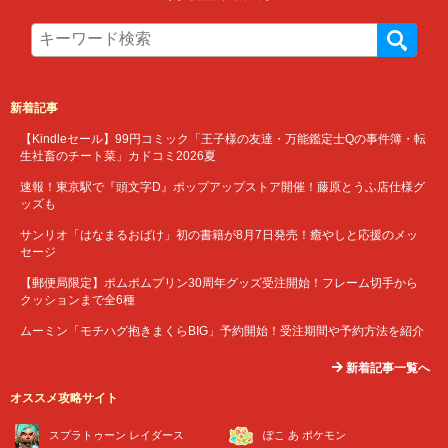
新着記事
【Kindleセール】99円コミック「王子様の友達・万能鑑定士Qの事件簿・転
生社畜のチート菜」カドコミ2026夏
速報！東京駅で『頭文字D』ポップアップストア開催！藤原とうふ店仕様グ
ッズも
サンリオ「はなまるおばけ」初の書籍が8月7日発売！癒やしと応援のメッ
セージ
【郵便局限定】ポムポムプリン30周年グッズ受注開始！フレーム切手から
クッションまで全6種
ムーミン「モチハグ抱きまくらBIG」予約開始！受注期間や予約方法を紹介
新着記事一覧へ
オススメ攻略サイト
スプラトゥーン レイダース
ぽこ あ ポケモン