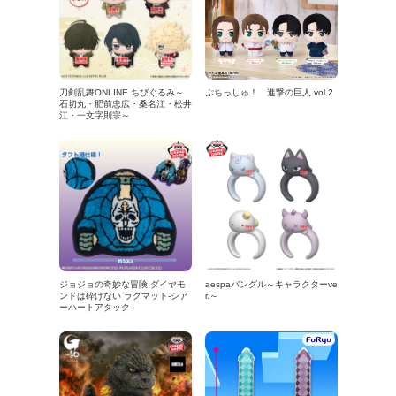
刀剣乱舞ONLINE ちびぐるみ～
ぷちっしゅ！ 進撃の巨人 vol.2
石切丸・肥前忠広・桑名江・松井
江・一文字則宗～
ジョジョの奇妙な冒険 ダイヤモ
aespaバングル～キャラクターve
ンドは砕けない ラグマット-シア
r.～
ーハートアタック-