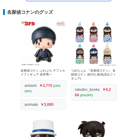
名探偵コナンのグッズ
名探偵コナン ふわぷち デフォル
つみちぇん 『名探偵コナン』 名
メフィギュア 赤井秀一
探偵コナン (BOX) (彩色済みフィ
ギュア)
amiami
￥2,770
(10%
rakuten_books
￥6,2
OFF)
66
(0%OFF)
animate
￥3,080