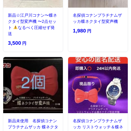
新品☆江戸川コナン〜蝶ネ
名探偵コナンプラチナムザ
クタイ型変声機 〜2点セッ
ッカ蝶ネクタイ型変声機
ト
なるべく圧縮せず発
1,980
円
送
3,500
円
新品未使用 名探偵コナン
名探偵コナンプラチナムザ
プラチナムザッカ 蝶ネクタ
ッカ リストウォッチ＆蝶ネ