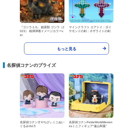
『ゴジラ-1.0』 鎮座獣 ゴジラ（2
マインクラフト エアトイ：ダイ
023） 砲弾弾着イメージカラーv
ヤモンドの剣：ネザライトの剣
er.
もっと見る
名探偵コナンのプライズ
名探偵コナンすやちびぃミニぬい
名探偵コナンPetiteWorldMemori
ぐるみVol.5
esミニフィギュア“遠山和葉”