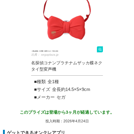
出典：
segaplaza.jp
名探偵コナンプラチナムザッカ蝶ネク
タイ型変声機
■種類
全1種
■サイズ
全長約14.5×5×9cm
■メーカー
セガ
このプライズは登場から3ヶ月が経過しています。
投入時期：2026年4月24日
ゲットできるオンクレアプリ