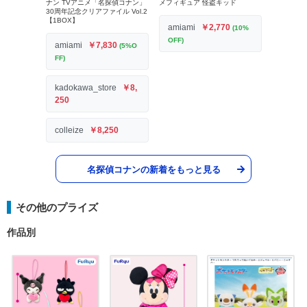
ナン TVアニメ「名探偵コナン」
メフィギュア 怪盗キッド
30周年記念クリアファイル Vol.2
【1BOX】
amiami
￥2,770
(10%
OFF)
amiami
￥7,830
(5%O
FF)
kadokawa_store
￥8,
250
colleize
￥8,250
名探偵コナンの新着をもっと見る
その他のプライズ
作品別