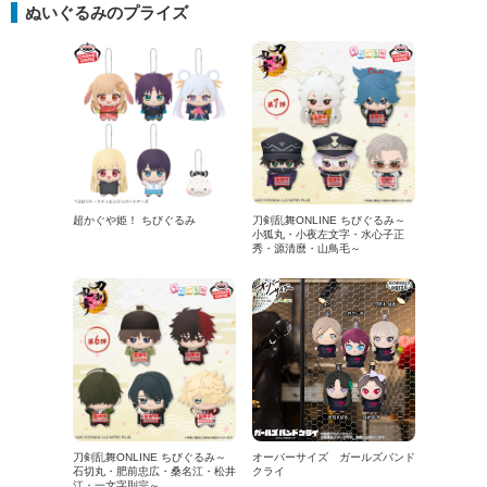
ぬいぐるみのプライズ
超かぐや姫！ ちびぐるみ
刀剣乱舞ONLINE ちびぐるみ～
小狐丸・小夜左文字・水心子正
秀・源清麿・山鳥毛～
刀剣乱舞ONLINE ちびぐるみ～
オーバーサイズ ガールズバンド
石切丸・肥前忠広・桑名江・松井
クライ
江・一文字則宗～