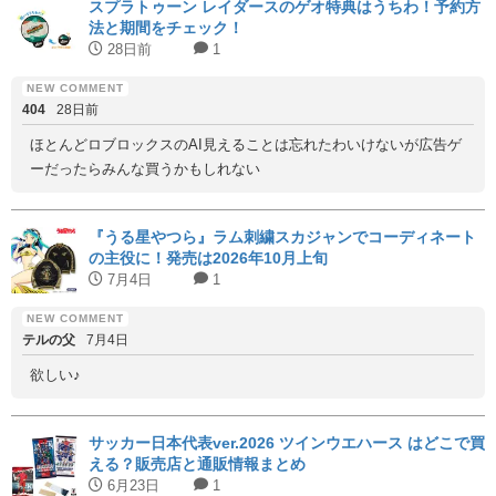
スプラトゥーン レイダースのゲオ特典はうちわ！予約方
法と期間をチェック！
28日前
1
404
28日前
ほとんどロブロックスのAI見えることは忘れたわいけないが広告ゲ
ーだったらみんな買うかもしれない
『うる星やつら』ラム刺繍スカジャンでコーディネート
の主役に！発売は2026年10月上旬
7月4日
1
テルの父
7月4日
欲しい♪
サッカー日本代表ver.2026 ツインウエハース はどこで買
える？販売店と通販情報まとめ
6月23日
1