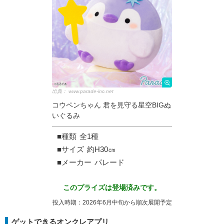
出典：
www.parade-inc.net
コウペンちゃん 君を見守る星空BIGぬ
いぐるみ
■種類
全1種
■サイズ
約H30㎝
■メーカー
パレード
このプライズは登場済みです。
投入時期：2026年6月中旬から順次展開予定
ゲットできるオンクレアプリ