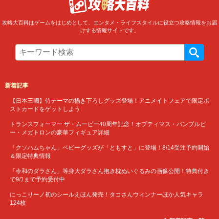
攻略大百科はゲームをはじめとして、エンタメ・ライフスタイルに役立つ攻略情報をお届
けする情報サイトです。
新着記事
【日本三國】侍テーマの描き下ろしグッズ登場！アニメイトフェアで限定ポ
ストカードをゲットしよう
トランスフォーマー ザ・ムービー40周年記念！オプティマス・バンブルビ
ー・メガトロンの豪華フィギュア詳細
「クソハムちゃん」ベビーグッズが「ともすと」に登場！8/14受注予約開始
＆限定特典情報
「令和のダラさん」等身大ダラさん抱き枕ぬいぐるみの画像公開！特典付き
で9/1まで予約受付中
にっこりーノ初のシールえほん発売！タコさんウィンナーほか人気キャラ
124枚