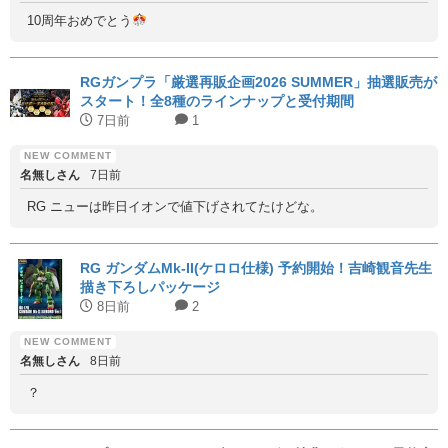
10周年おめでとう
RGガンプラ「厳選再販企画2026 SUMMER」抽選販売が
スタート！全8種のラインナップと受付期間
7日前
1
名無しさん
7日前
RG ニューは昨日イオンで値下げされてたけどな。
RG ガンダムMk-II(ケロロ仕様) 予約開始！吉崎観音先生
描き下ろしパッケージ
8日前
2
名無しさん
8日前
？