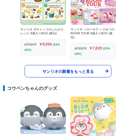
サンリオ ポチャッコのふんわり
サンリオ ハローキティ ひみつの
レシピ 8個入りBOX (食玩)
ROOM TOUR 6個入りBOX (食
玩)
amiami
￥9,050
(29%
amiami
￥7,020
(29%
OFF)
OFF)
サンリオの新着をもっと見る
コウペンちゃんのグッズ