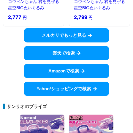
コウペンちゃん 君を見守る
コウペンちゃん 君を見守る
星空BIGぬいぐるみ
星空BIGぬいぐるみ
2,777
2,799
円
円
メルカリでもっと見る
楽天で検索
Amazonで検索
Yahoo!ショッピングで検索
サンリオのプライズ