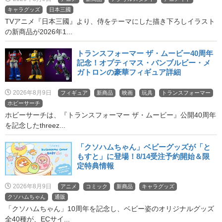
キャラグッズ
日本三國
TVアニメ『日本三國』より、侍をテーマにした描き下ろしイラスト
の新商品が2026年1...
トランスフォーマー ザ・ムービー40周年
記念！オプティマス・バンブルビー・メ
ガトロンの豪華フィギュア詳細
2026年8月9日
フィギュア
新商品
映画
玩具
トランスフォーマー
ホビーサーチ
ホビーサーチは、『トランスフォーマー ザ・ムービー』公開40周年
を記念したthreez...
「クソハムちゃん」ベビーグッズが「と
もすと」に登場！8/14受注予約開始＆限
定特典情報
2026年8月9日
アニメ
コミック
新商品
キャラグッズ
クソハムちゃん
通販
「クソハムちゃん」10周年を記念し、ベビー姿のオリジナルグッズ
全40種が、ECサイ...