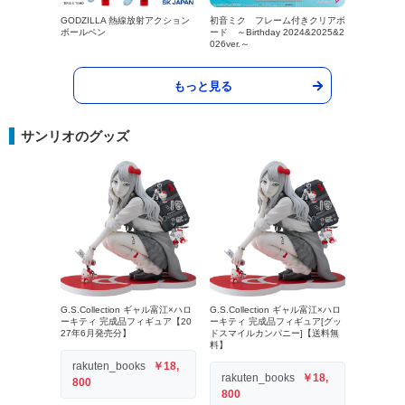
GODZILLA 熱線放射アクション
初音ミク フレーム付きクリアボ
ボールペン
ード ～Birthday 2024&2025&2
026ver.～
もっと見る
サンリオのグッズ
G.S.Collection ギャル富江×ハロ
G.S.Collection ギャル富江×ハロ
ーキティ 完成品フィギュア【20
ーキティ 完成品フィギュア[グッ
27年6月発売分】
ドスマイルカンパニー]【送料無
料】
rakuten_books
￥18,
rakuten_books
￥18,
800
800