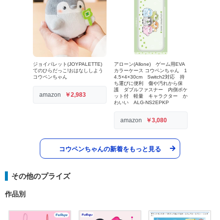
ジョイパレット(JOYPALETTE)
アローン(Allone) ゲーム用EVA
てのひらだっこ!おはなししよう
カラーケース コウペンちゃん 1
コウペンちゃん
4.5×4×30cm Switch2対応 持
ち運びに便利 傷や汚れから保
護 ダブルファスナー 内側ポケ
amazon
￥2,983
ット付 軽量 キャラクター か
わいい ALG-NS2EPKP
amazon
￥3,080
コウペンちゃんの新着をもっと見る
その他のプライズ
作品別