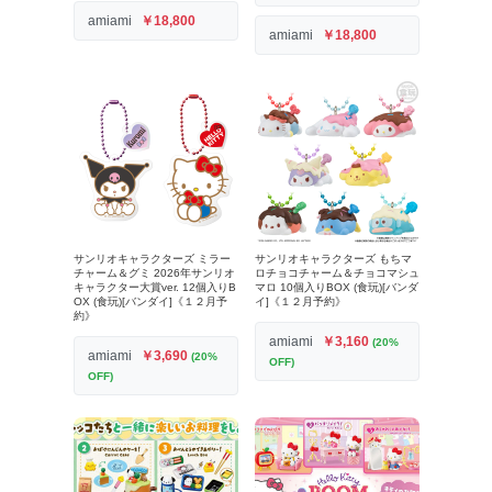
amiami
￥18,800
amiami
￥18,800
サンリオキャラクターズ ミラー
サンリオキャラクターズ もちマ
チャーム＆グミ 2026年サンリオ
ロチョコチャーム＆チョコマシュ
キャラクター大賞ver. 12個入りB
マロ 10個入りBOX (食玩)[バンダ
OX (食玩)[バンダイ]《１２月予
イ]《１２月予約》
約》
amiami
￥3,160
(20%
amiami
￥3,690
(20%
OFF)
OFF)