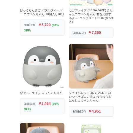
びっくらたまご バブルフィーバ
セガフェイブ (SEGA FAVE) きせ
ー コウペンちゃん 10個入りBOX
かえコウペンちゃん 君を応援す
るよ～! コンプリートBOX (全6種
入)
amiami
￥5,720
(20%
OFF)
amazon
￥7,260
なでっこライフ コウペンちゃん
ジョイパレット(JOYPALETTE)
いつもそばにいるよ ゆらゆらお
はなしコウペンちゃん
amiami
￥2,464
(30%
OFF)
amazon
￥4,951