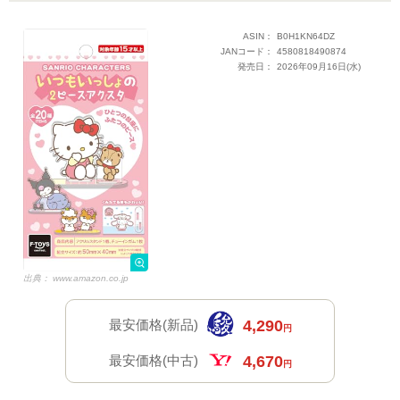
ASIN：
B0H1KN64DZ
JANコード：
4580818490874
発売日：
2026年09月16日(水)
出典：
www.amazon.co.jp
最安価格(新品)
4,290
円
最安価格(中古)
4,670
円