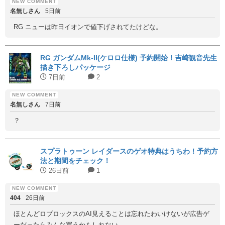
名無しさん
5日前
RG ニューは昨日イオンで値下げされてたけどな。
RG ガンダムMk-II(ケロロ仕様) 予約開始！吉崎観音先生
描き下ろしパッケージ
7日前
2
名無しさん
7日前
？
スプラトゥーン レイダースのゲオ特典はうちわ！予約方
法と期間をチェック！
26日前
1
404
26日前
ほとんどロブロックスのAI見えることは忘れたわいけないが広告ゲ
ーだったらみんな買うかもしれない