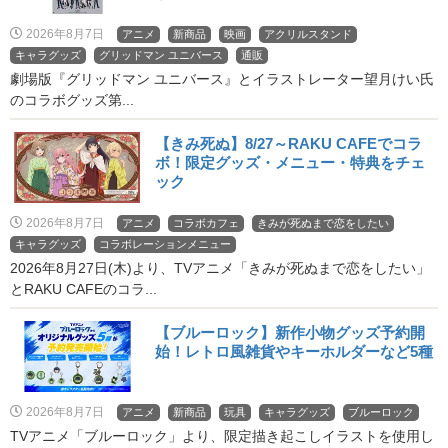
2026年8月7日
アニメ
新商品
映画
アクリルスタンド
キャラグッズ
グリッドマン ユニバース
通販
劇場版『グリッドマン ユニバース』とイラストレーター望月けい氏
のコラボグッズ第...
【きみ死ぬ】8/27～RAKU CAFEでコラ
ボ！限定グッズ・メニュー・特典をチェ
ック
2026年8月7日
アニメ
コラボカフェ
きみが死ぬまで恋をしたい
キャラグッズ
コラボレーションメニュー
2026年8月27日(木)より、TVアニメ「きみが死ぬまで恋をしたい」
とRAKU CAFEのコラ...
【ブルーロック】新作小物グッズ予約開
始！レトロ風雑貨やキーホルダーなど5種
2026年8月7日
アニメ
新商品
玩具
キャラグッズ
ブルーロック
TVアニメ「ブルーロック」より、限定描き起こしイラストを使用し