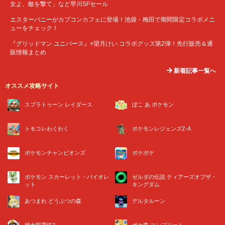
女よ、敵を撃て」など早川SFセール
エスターバニーがカプコンカフェに登場！池袋・梅田で期間限定コラボメニ
ューをチェック！
『グリッドマン ユニバース』×望月けい コラボグッズ第2弾！先行販売＆通
販情報まとめ
新着記事一覧へ
オススメ攻略サイト
スプラトゥーン レイダース
ぽこ あ ポケモン
トモコレわくわく
ポケモンレジェンズZ-A
ポケモンチャンピオンズ
ポケポケ
ポケモン スカーレット・バイオレ
ゼルダの伝説 ティアーズオブザ・
ット
キングダム
あつまれ どうぶつの森
デルタルーン