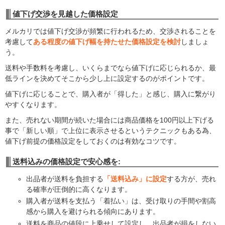
値下げ交渉を見越した価格設定
メルカリでは値下げ交渉が頻繁に行われるため、交渉されることを
考慮して
ある程度の値下げ幅を持たせた価格設定を検討
しましょ
う。
送料や手数料を考慮し、いくらまでなら値下げに応じられるか、最
低ラインを決めてそこから少し上に設定するのがポイントです。
値下げに応じることで、購入者が「得した」と感じ、購入に繋がり
やすくなります。
また、売れない期間が続いた場合には商品価格を100円以上下げる
事で「新しい順」で上位に表示させるというテクニックもある為、
値下げ前提の価格設定をしておくのは有効なコツです。
送料込みの価格設定で安心感を
:
出品者が送料を負担する
「送料込み」に設定
する方が、売れ
る確率が圧倒的に高くなります。
購入者が送料を支払う「着払い」は、受け取りの手間や割高
感から購入を避けられる傾向にあります。
送料を商品の値段に上乗せして設定し、出品者が損をしない