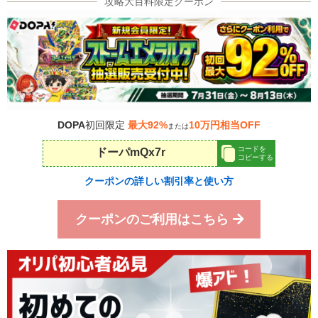
DOPA
初回限定
最大92%
10万円相当OFF
または
コードを
ドーパmQx7r
コピーする
クーポンの詳しい割引率と使い方
クーポンのご利用はこちら