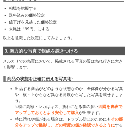
相場を把握する
送料込みの価格設定
値下げを見越した価格設定
末尾は「99円」にする
以上を意識した設定にしてみましょう。
3. 魅力的な写真で視線を惹きつける
メルカリでの売買において、掲載される写真の質は売れ行きに大き
く影響します。
商品の状態を正確に伝える写真術
:
出品する商品がどのような状態なのか、全体像が分かる写真
や、横・上からなど異なる角度から写した写真を載せましょ
う。
↳特に高額トレカはキズ、折れになる事の多い
四隅を裏表で
アップしておくとより安心して購入
が出来ます。
特に汚れや傷がある場合は、トラブル防止のためにも
その部
分をアップで撮影し、どの程度の傷か確認できるように
する