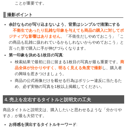
ことが重要です。
撮影ポイント
余計なものが写り込まないよう、背景はシンプルで清潔にする
不衛生であったり乱雑な印象を与えても商品の購入に対してポ
ジティブな影響はありません
。「不衛生だしやめておこう」「こ
の商品も乱雑に扱われているかもしれないからやめておこう」と
言った形で購入に手が伸びづらくなります。
第一印象を決める1枚目の写真
:
検索結果で最初に目に留まる1枚目の写真が最も重要です。
商
品全体が分かりやすく、明るく見える角度で撮影
し、購入者
の興味を惹きつけましょう。
商品の公式画像だけを載せる行為はポリシー違反に当たるた
め、必ず実物の写真を1枚以上掲載してください。
4. 売上を左右するタイトルと説明文の工夫
商品タイトルと説明文は、購入したいと思わせるような「分かりや
すさ」が最も大切です。
お得感を演出するタイトルキーワード
: