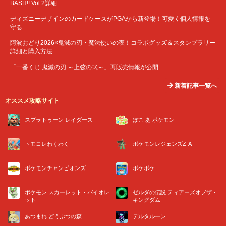
BASH!! Vol.2詳細
ディズニーデザインのカードケースがPGAから新登場！可愛く個人情報を
守る
阿波おどり2026×鬼滅の刃・魔法使いの夜！コラボグッズ＆スタンプラリー
詳細と購入方法
「一番くじ 鬼滅の刃 ～上弦の弐～」再販売情報が公開
新着記事一覧へ
オススメ攻略サイト
スプラトゥーン レイダース
ぽこ あ ポケモン
トモコレわくわく
ポケモンレジェンズZ-A
ポケモンチャンピオンズ
ポケポケ
ポケモン スカーレット・バイオレ
ゼルダの伝説 ティアーズオブザ・
ット
キングダム
あつまれ どうぶつの森
デルタルーン