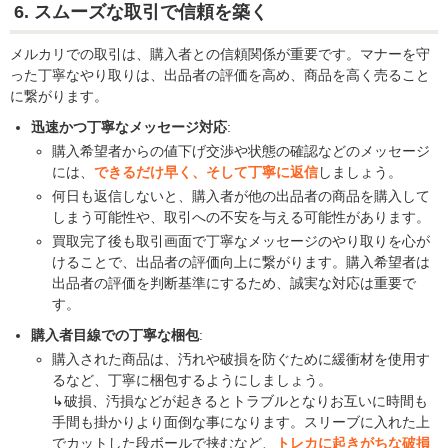
6. スムーズな取引で信頼を築く
メルカリでの取引は、購入者との信頼関係が重要です。マナーを守
った丁寧なやり取りは、出品者の評価を高め、商品を高く売ること
に繋がります。
迅速かつ丁寧なメッセージ対応
:
購入希望者からの値下げ交渉や状態の確認などのメッセージ
には、
できるだけ早く、そして丁寧に返信
しましょう。
何日も返信しないと、購入者が他の出品者の商品を購入して
しまう可能性や、取引への不安を与える可能性があります。
買取完了後も取引画面で丁寧なメッセージのやり取りを心が
けることで、出品者の評価向上に繋がります。購入希望者は
出品者の評価を判断基準にするため、誠実な対応は重要で
す。
購入者目線での丁寧な梱包
:
購入された商品は、汚れや破損を防ぐために緩衝材を使用す
るなど、丁寧に梱包するようにしましょう。
↳破損、汚損などが起きるとトラブルとなりお互いに時間も
手間も掛かりより面倒な事になります。スリーブに入れた上
でカットした段ボールで挟むなど、
トレカに起きがちな破損