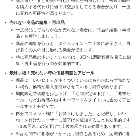
購入者が「まとめ買い依頼」機能を利用したり、複数の商品
を購入する代わりに値下げ交渉をしてくる場合があり、一度
に売れる可能性が高まります。
売れない商品の編集・再出品
:
一度出品してもなかなか売れない場合は、商品の編集（再出
品）を検討しましょう。
商品の編集を行うと、タイムライン上で上位に表示され、再
び多くの人の目に触れる機会が増えます。
特に商品数の多いジャンルでは、3日〜1週間程度を目安に編
集・再出品を行うのが効果的です。
最終手段！売れない時の価格調整とアピール
:
商品に「いいね！」が多くついているにもかかわらず売れな
い場合、価格が購入を躊躇させている可能性があります。
期間限定で価格を少し下げ、「期間限定値下げ！」「週末セ
ール」などお得感を出すキーワードをタイトルに含めてアピ
ールすると有効です。
自分でコメント欄に「お値下げしました」と記載し、いい
ね！を付けたユーザーに値下げを通知することも効果的です
（100円以上の値下げで上位表示される効果もあります）。
出品期間中に相場が下がった可能性もあるため、定期的に相