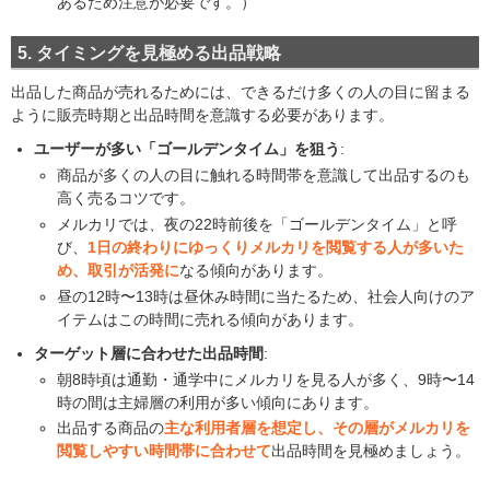
あるため注意が必要です。）
5. タイミングを見極める出品戦略
出品した商品が売れるためには、できるだけ多くの人の目に留まる
ように販売時期と出品時間を意識する必要があります。
ユーザーが多い「ゴールデンタイム」を狙う
:
商品が多くの人の目に触れる時間帯を意識して出品するのも
高く売るコツです。
メルカリでは、夜の22時前後を「ゴールデンタイム」と呼
び、
1日の終わりにゆっくりメルカリを閲覧する人が多いた
め、取引が活発に
なる傾向があります。
昼の12時〜13時は昼休み時間に当たるため、社会人向けのア
イテムはこの時間に売れる傾向があります。
ターゲット層に合わせた出品時間
:
朝8時頃は通勤・通学中にメルカリを見る人が多く、9時〜14
時の間は主婦層の利用が多い傾向にあります。
出品する商品の
主な利用者層を想定し、その層がメルカリを
閲覧しやすい時間帯に合わせて
出品時間を見極めましょう。