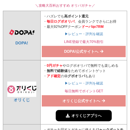
＼攻略大百科おすすめ オリパガチャ／
・ハズレでも
高ポイント還元
・
毎日ログボオリパ
、会員ランクでさらにお得
・最大92%OFFクーポン
ドーパqv7RM
▶レビュー・評判を確認
LINE登録で最大70%割引
DOPA!
DOPA!公式サイトへ
・
0円ガチャ
やログボオリパで無料でも楽しめる
・
無料で経験値
をためてポイントゲット
・
アド確定
の
ログボオリパ
もあり
▶レビュー・評判を確認
毎日無料でポイントGET
オリくじ
オリくじ公式サイトへ
オリくじアプリへ
・ガチャを回すとガチャに使える
ジャックポットチ