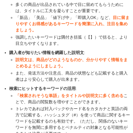
多くの商品が出品されている中で目に留めてもらうために
は、タイトルに工夫を凝らすことが重要です。
「新品」「美品」「値下げ中」「即購入OK」など、
目に留ま
りやすくお得感があるキーワードを簡潔に入れ、注目を集め
ましょう。
強調したいキーワードは隅付き括弧（【】）で括ると、より
目立ちやすくなります。
購入者が知りたい情報を網羅した説明文
:
説明文は、商品がどのようなものか、分かりやすく情報をま
とめるようにしましょう。
また、発送方法や注意点、商品の状態なども記載すると購入
者はより安心して購入が出来ます。
検索にヒットするキーワードの活用
:
「検索されそうな単語」をタイトルや説明文に多く含める
こ
とで、商品の閲覧数を増やすことができます。
トレカであれば封入パックやカード名をカタカナと英語の両
方で記載する、ハッシュタグ（#）を使って商品に関するキー
ワードを記載するのも有効です。（ただし、関係のないキー
ワードを無闇に多用するとペナルティの対象となる可能性が