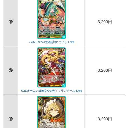
⑲
3,200円
ハルトマンの妖怪少女 こいし LNR
⑲
3,200円
U.N.オーエンは彼女なのか? フランドール LNR
⑲
3,200円