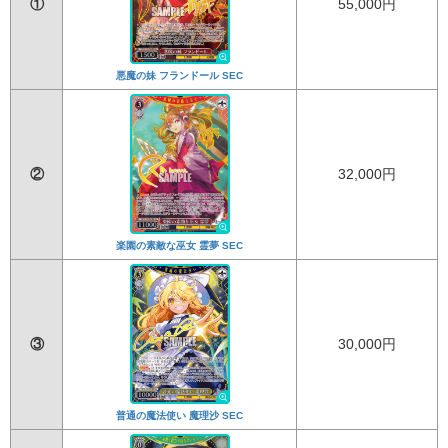
①
55,000円
悪魔の妹 フランドール SEC
②
32,000円
楽園の素敵な巫女 霊夢 SEC
③
30,000円
普通の魔法使い 魔理沙 SEC