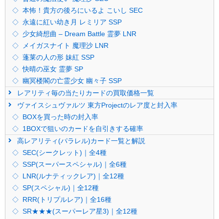
本怖！貴方の後ろにいるよ こいし SEC
永遠に紅い幼き月 レミリア SSP
少女綺想曲 – Dream Battle 霊夢 LNR
メイガスナイト 魔理沙 LNR
蓬莱の人の形 妹紅 SSP
快晴の巫女 霊夢 SP
幽冥楼閣の亡霊少女 幽々子 SSP
レアリティ毎の当たりカードの買取価格一覧
ヴァイスシュヴァルツ 東方Projectのレア度と封入率
BOXを買った時の封入率
1BOXで狙いのカードを自引きする確率
高レアリティ(パラレル)カード一覧と解説
SEC(シークレット)｜全4種
SSP(スーパースペシャル)｜全6種
LNR(ルナティックレア)｜全12種
SP(スペシャル)｜全12種
RRR(トリプルレア)｜全16種
SR★★★(スーパーレア星3)｜全12種