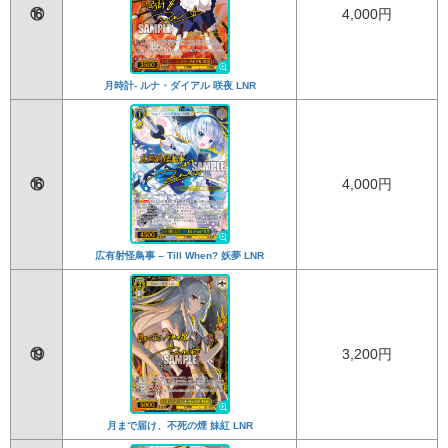
⑯
4,000円
月時計- ルナ・ダイアル 咲夜 LNR
⑯
4,000円
広有射怪鳥事 – Till When? 妖夢 LNR
⑲
3,200円
月まで届け、不死の煙 妹紅 LNR