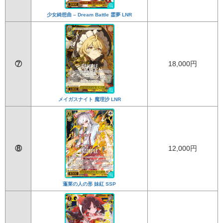
少女綺想曲 – Dream Battle 霊夢 LNR
⑦
18,000円
メイガスナイト 魔理沙 LNR
⑧
12,000円
蓬莱の人の形 妹紅 SSP