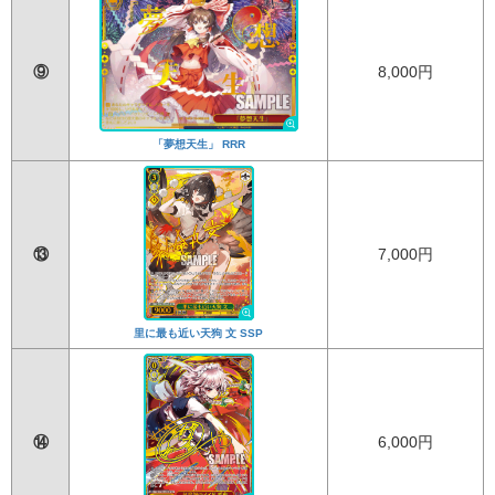
⑨
8,000円
「夢想天生」 RRR
⑬
7,000円
里に最も近い天狗 文 SSP
⑭
6,000円