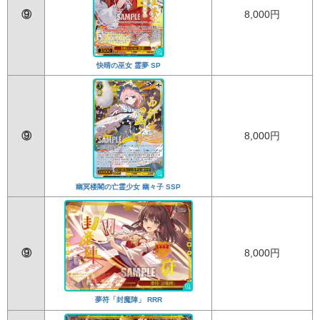
⑨
8,000円
快晴の巫女 霊夢 SP
⑨
8,000円
幽冥楼閣の亡霊少女 幽々子 SSP
⑨
8,000円
夢符「封魔陣」 RRR