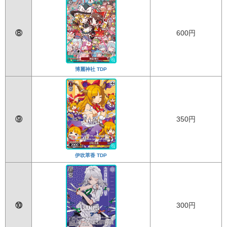
⑧
600円
博麗神社 TDP
⑨
350円
伊吹萃香 TDP
⑩
300円