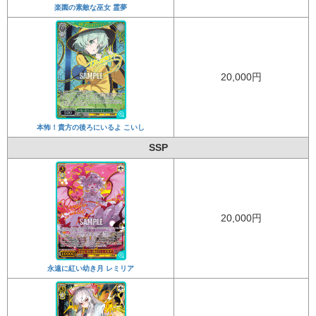
楽園の素敵な巫女 霊夢
20,000円
本怖！貴方の後ろにいるよ こいし
SSP
20,000円
永遠に紅い幼き月 レミリア