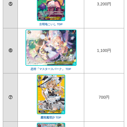
⑤
3,200円
古明地こいし TDP
⑥
1,100円
恋符「マスタースパーク」 TDP
⑦
700円
霧雨魔理沙 TDP