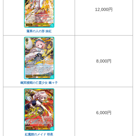
12,000円
蓬莱の人の形 妹紅
8,000円
幽冥楼閣の亡霊少女 幽々子
6,000円
紅魔館のメイド 咲夜