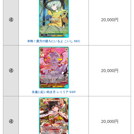
④
20,000円
本怖！貴方の後ろにいるよ こいし SEC
④
20,000円
永遠に紅い幼き月 レミリア SSP
④
20,000円