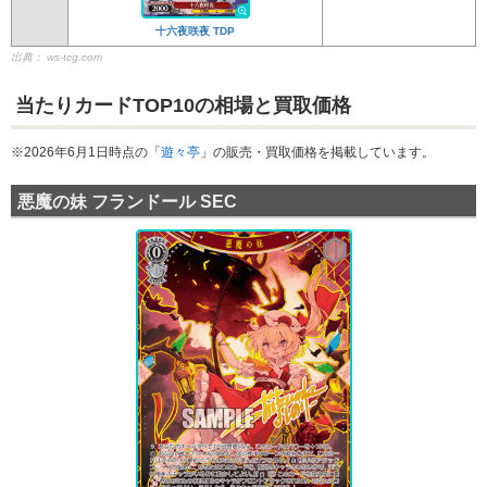
十六夜咲夜 TDP
出典：
ws-tcg.com
当たりカードTOP10の相場と買取価格
※2026年6月1日時点の「
遊々亭
」の販売・買取価格を掲載しています。
悪魔の妹 フランドール SEC