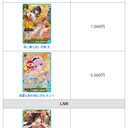
7,000円
里に最も近い天狗 文
5,000円
怨霊も恐れ怯む少女 さとり
LNR