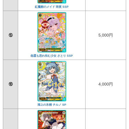
紅魔館のメイド 咲夜 SSP
⑮
5,000円
怨霊も恐れ怯む少女 さとり SSP
⑯
4,000円
湖上の氷精 チルノ SP