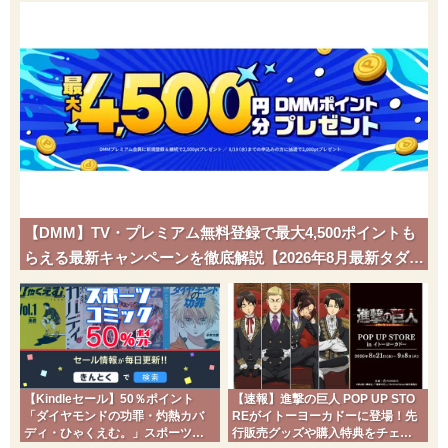
【DMM】TV・プレミアム無料登録で最大4,500ポイントも
らえる最新キャンペーンを徹底解説【2026年8月最新タダポ
チ】
【Kindleセール】50％ポイント
【速報】進撃の巨人 POP UP STO
「ダイヤモンドの功罪・灼熱カバ
REがイトーヨーカドーに登場！先
ディ・ひゃくえむ。」スポーツコ
行販売グッズや購入特典をチェッ