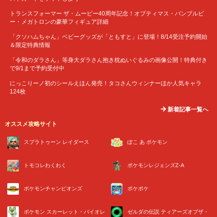
トランスフォーマー ザ・ムービー40周年記念！オプティマス・バンブルビ
ー・メガトロンの豪華フィギュア詳細
「クソハムちゃん」ベビーグッズが「ともすと」に登場！8/14受注予約開始
＆限定特典情報
「令和のダラさん」等身大ダラさん抱き枕ぬいぐるみの画像公開！特典付き
で9/1まで予約受付中
にっこりーノ初のシールえほん発売！タコさんウィンナーほか人気キャラ
124枚
新着記事一覧へ
オススメ攻略サイト
スプラトゥーン レイダース
ぽこ あ ポケモン
トモコレわくわく
ポケモンレジェンズZ-A
ポケモンチャンピオンズ
ポケポケ
ポケモン スカーレット・バイオレ
ゼルダの伝説 ティアーズオブザ・