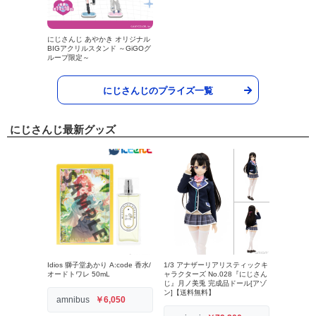
にじさんじ あやかき オリジナル
BIGアクリルスタンド ～GiGOグ
ループ限定～
にじさんじのプライズ一覧
にじさんじ最新グッズ
Idios 獅子堂あかり A:code 香水/
1/3 アナザーリアリスティックキ
オードトワレ 50mL
ャラクターズ No.028『にじさん
じ』月ノ美兎 完成品ドール[アゾ
ン]【送料無料】
amnibus
￥6,050