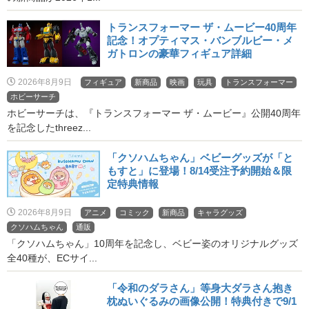
トランスフォーマー ザ・ムービー40周年
記念！オプティマス・バンブルビー・メ
ガトロンの豪華フィギュア詳細
2026年8月9日
フィギュア
新商品
映画
玩具
トランスフォーマー
ホビーサーチ
ホビーサーチは、『トランスフォーマー ザ・ムービー』公開40周年
を記念したthreez...
「クソハムちゃん」ベビーグッズが「と
もすと」に登場！8/14受注予約開始＆限
定特典情報
2026年8月9日
アニメ
コミック
新商品
キャラグッズ
クソハムちゃん
通販
「クソハムちゃん」10周年を記念し、ベビー姿のオリジナルグッズ
全40種が、ECサイ...
「令和のダラさん」等身大ダラさん抱き
枕ぬいぐるみの画像公開！特典付きで9/1