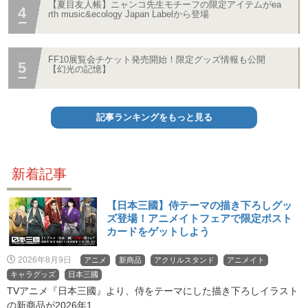
【夏目友人帳】ニャンコ先生モチーフの限定アイテムがea
rth music&ecology Japan Labelから登場
FF10展覧会チケット発売開始！限定グッズ情報も公開
【幻光の記憶】
記事ランキングをもっと見る
新着記事
【日本三國】侍テーマの描き下ろしグッ
ズ登場！アニメイトフェアで限定ポスト
カードをゲットしよう
2026年8月9日
アニメ
新商品
アクリルスタンド
アニメイト
キャラグッズ
日本三國
TVアニメ『日本三國』より、侍をテーマにした描き下ろしイラスト
の新商品が2026年1...