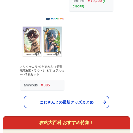
amiami
￥79,200
(1
0%OFF)
ノリタケコラボ だるねむ（酒寄
颯馬&渚トラウト） ビジュアルカ
ード2枚セット
amnibus
￥385
にじさんじの最新グッズまとめ
攻略大百科 おすすめ特集！