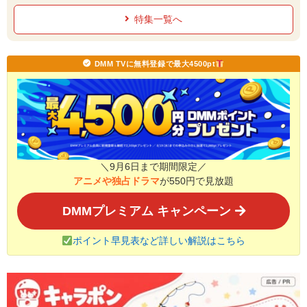
ミック
ク
特集一覧へ
DMM TVに無料登録で最大4500pt
＼9月6日まで期間限定／
アニメや独占ドラマ
が550円で見放題
DMMプレミアム キャンペーン
ポイント早見表など詳しい解説はこちら