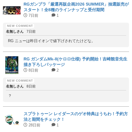
RGガンプラ「厳選再販企画2026 SUMMER」抽選販売が
スタート！全8種のラインナップと受付期間
7日前
1
名無しさん
7日前
RG ニューは昨日イオンで値下げされてたけどな。
RG ガンダムMk-II(ケロロ仕様) 予約開始！吉崎観音先生
描き下ろしパッケージ
8日前
2
名無しさん
8日前
？
スプラトゥーン レイダースのゲオ特典はうちわ！予約方
法と期間をチェック！
28日前
1