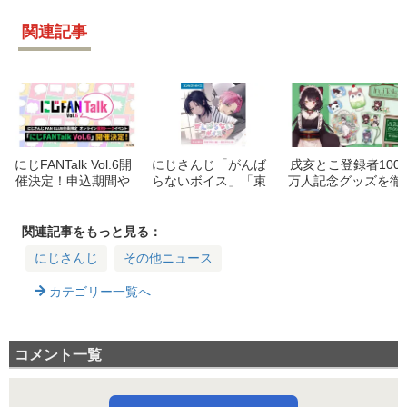
関連記事
にじFANTalk Vol.6開
にじさんじ「がんば
戌亥とこ登録者100
催決定！申込期間や
らないボイス」「束
万人記念グッズを徹
出演ライバー一覧、
縛ボイスVol.2」8月
底解説！受注期間や
イベント詳細をチェ
14日より販売開始！
購入方法
ック
期間と参加ライバー
関連記事をもっと見る：
まとめ
にじさんじ
その他ニュース
カテゴリー一覧へ
コメント一覧