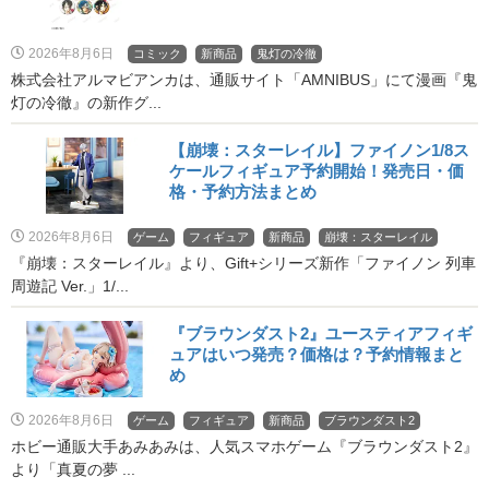
2026年8月6日
コミック
新商品
鬼灯の冷徹
株式会社アルマビアンカは、通販サイト「AMNIBUS」にて漫画『鬼
灯の冷徹』の新作グ...
【崩壊：スターレイル】ファイノン1/8ス
ケールフィギュア予約開始！発売日・価
格・予約方法まとめ
2026年8月6日
ゲーム
フィギュア
新商品
崩壊：スターレイル
『崩壊：スターレイル』より、Gift+シリーズ新作「ファイノン 列車
周遊記 Ver.」1/...
『ブラウンダスト2』ユースティアフィギ
ュアはいつ発売？価格は？予約情報まと
め
2026年8月6日
ゲーム
フィギュア
新商品
ブラウンダスト2
ホビー通販大手あみあみは、人気スマホゲーム『ブラウンダスト2』
より「真夏の夢 ...