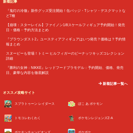
新着記事
『鬼灯の冷徹』新作グッズ受注開始！缶バッジ・Tシャツ・デスクマットな
ど7種
【崩壊：スターレイル】ファイノン1/8スケールフィギュア予約開始！発売
日・価格・予約方法まとめ
『ブラウンダスト2』ユースティアフィギュアはいつ発売？価格は？予約情
報まとめ
スヌーピーも登場！トミー ヒルフィガーのピーナッツキッズコレクション
詳細
『勝利の女神：NIKKE』レッドフードプラモデル：予約開始、価格、発売
日、豪華な内容を徹底解説
新着記事一覧へ
オススメ攻略サイト
スプラトゥーン レイダース
ぽこ あ ポケモン
トモコレわくわく
ポケモンレジェンズZ-A
ポケモンチャンピオンズ
ポケポケ