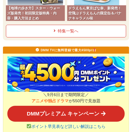
【地球の歩き方】スター・ウォー
ドラえもん東京ばな奈、新発売！
ズ版発売！初回限定版特典・内
空飛ぶドラえもんの限定缶＆バナ
容・購入方法まとめ
ナキャラメル味
特集一覧へ
DMM TVに無料登録で最大4500pt
＼9月6日まで期間限定／
アニメや独占ドラマ
が550円で見放題
DMMプレミアム キャンペーン
ポイント早見表など詳しい解説はこちら