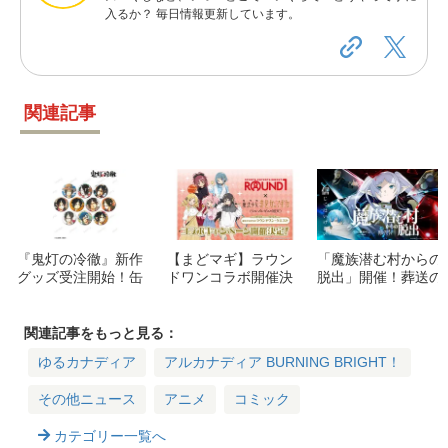
入るか？ 毎日情報更新しています。
関連記事
『鬼灯の冷徹』新作
【まどマギ】ラウン
「魔族潜む村からの
グッズ受注開始！缶
ドワンコラボ開催決
脱出」開催！葬送の
バッジ・Tシャツ・
定！限定メニューや
フリーレンコラボリ
デスクマットなど7
ノベルティ、グッズ
アル脱出ゲームのチ
種
情報をチェック
ケット＆日程
関連記事をもっと見る：
ゆるカナディア
アルカナディア BURNING BRIGHT！
その他ニュース
アニメ
コミック
カテゴリー一覧へ