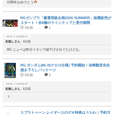
10周年おめでとう
RGガンプラ「厳選再販企画2026 SUMMER」抽選販売が
スタート！全8種のラインナップと受付期間
4日前
1
名無しさん
4日前
RG ニューは昨日イオンで値下げされてたけどな。
RG ガンダムMk-II(ケロロ仕様) 予約開始！吉崎観音先生
描き下ろしパッケージ
6日前
2
名無しさん
6日前
？
スプラトゥーン レイダースのゲオ特典はうちわ！予約方