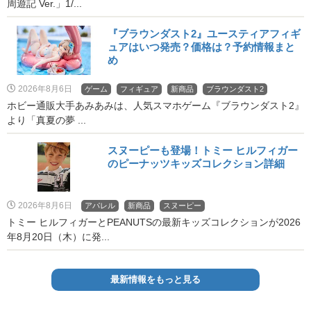
周遊記 Ver.」1/...
『ブラウンダスト2』ユースティアフィギ
ュアはいつ発売？価格は？予約情報まと
め
2026年8月6日
ゲーム
フィギュア
新商品
ブラウンダスト2
ホビー通販大手あみあみは、人気スマホゲーム『ブラウンダスト2』
より「真夏の夢 ...
スヌーピーも登場！トミー ヒルフィガー
のピーナッツキッズコレクション詳細
2026年8月6日
アパレル
新商品
スヌーピー
トミー ヒルフィガーとPEANUTSの最新キッズコレクションが2026
年8月20日（木）に発...
最新情報をもっと見る