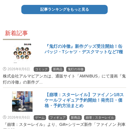
記事ランキングをもっと見る
新着記事
『鬼灯の冷徹』新作グッズ受注開始！缶
バッジ・Tシャツ・デスクマットなど7種
2026年8月6日
コミック
新商品
鬼灯の冷徹
株式会社アルマビアンカは、通販サイト「AMNIBUS」にて漫画『鬼
灯の冷徹』の新作グ...
【崩壊：スターレイル】ファイノン1/8ス
ケールフィギュア予約開始！発売日・価
格・予約方法まとめ
2026年8月6日
ゲーム
フィギュア
新商品
崩壊：スターレイル
『崩壊：スターレイル』より、Gift+シリーズ新作「ファイノン 列車