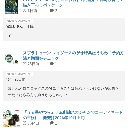
描き下ろしパッケージ
6日前
2
名無しさん
6日前
？
スプラトゥーン レイダースのゲオ特典はうちわ！予約方
法と期間をチェック！
25日前
1
404
25日前
ほとんどロブロックスのAI見えることは忘れたわいけないが広告ゲ
ーだったらみんな買うかもしれない
『うる星やつら』ラム刺繍スカジャンでコーディネート
の主役に！発売は2026年10月上旬
7月4日
1