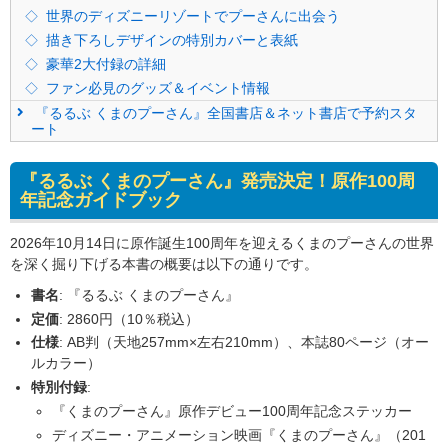
世界のディズニーリゾートでプーさんに出会う
描き下ろしデザインの特別カバーと表紙
豪華2大付録の詳細
ファン必見のグッズ＆イベント情報
『るるぶ くまのプーさん』全国書店＆ネット書店で予約スタ
ート
『るるぶ くまのプーさん』発売決定！原作100周
年記念ガイドブック
2026年10月14日に原作誕生100周年を迎えるくまのプーさんの世界
を深く掘り下げる本書の概要は以下の通りです。
書名
: 『るるぶ くまのプーさん』
定価
: 2860円（10％税込）
仕様
: AB判（天地257mm×左右210mm）、本誌80ページ（オー
ルカラー）
特別付録
:
『くまのプーさん』原作デビュー100周年記念ステッカー
ディズニー・アニメーション映画『くまのプーさん』（201