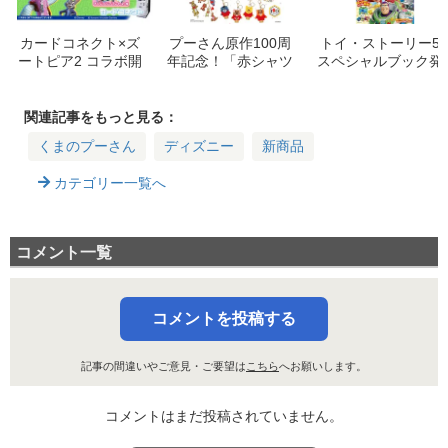
カードコネクト×ズ
プーさん原作100周
トイ・ストーリー5
ートピア2 コラボ開
年記念！「赤シャツ
スペシャルブック発
催！オリジナルカー
フレンズ」雑貨＆ハ
売！豪華付録トート
ド作成＆限定デザイ
ンドクリームが登
＆ポーチの詳細をチ
ン紹介
場！
ェック
関連記事をもっと見る：
くまのプーさん
ディズニー
新商品
カテゴリー一覧へ
コメント一覧
コメントを投稿する
記事の間違いやご意見・ご要望は
こちら
へお願いします。
コメントはまだ投稿されていません。