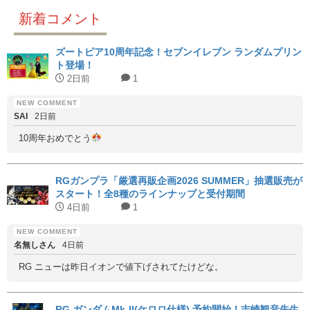
新着コメント
ズートピア10周年記念！セブンイレブン ランダムプリン
ト登場！
2日前
1
SAI
2日前
10周年おめでとう
RGガンプラ「厳選再販企画2026 SUMMER」抽選販売が
スタート！全8種のラインナップと受付期間
4日前
1
名無しさん
4日前
RG ニューは昨日イオンで値下げされてたけどな。
RG ガンダムMk-II(ケロロ仕様) 予約開始！吉崎観音先生