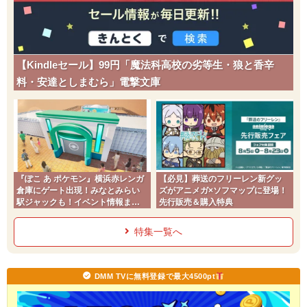
【Kindleセール】99円「魔法科高校の劣等生・狼と香辛
料・安達としまむら」電撃文庫
『ぽこ あ ポケモン』横浜赤レンガ
【必見】葬送のフリーレン新グッ
倉庫にゲート出現！みなとみらい
ズがアニメガ×ソフマップに登場！
駅ジャックも！イベント情報まと
先行販売＆購入特典
め
特集一覧へ
DMM TVに無料登録で最大4500pt